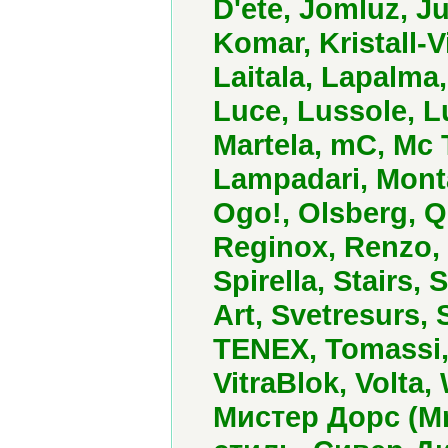
D'ete, Jomluz, J
Komar, Kristall-
Laitala, Lapalma,
Luce, Lussole, L
Martela, mC, Mc 
Lampadari, Monta
Ogo!, Olsberg, Q
Reginox, Renzo, 
Spirella, Stairs,
Art, Svetresurs,
TENEX, Tomassi, 
VitraBlok, Volta,
Мистер Дорс (Mr