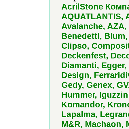
AcrilStone Компа
AQUATLANTIS, Ar
Avalanche, AZA, A
Benedetti, Blum,
Clipso, Composi
Deckenfest, Deco
Diamanti, Egger, E
Design, Ferraridi
Gedy, Genex, GVA
Hummer, Iguzzini
Komandor, Kronop
Lapalma, Legra
M&R, Machaon, Me