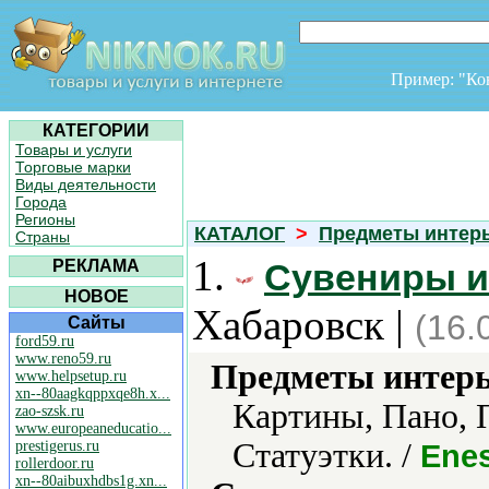
Пример: "К
КАТЕГОРИИ
Товары и услуги
Торговые марки
Виды деятельности
Города
Регионы
КАТАЛОГ
>
Предметы интер
Страны
1.
РЕКЛАМА
Сувениры и
НОВОЕ
Хабаровск |
(16.
Сайты
ford59.ru
www.reno59.ru
Предметы интерь
www.helpsetup.ru
xn--80aagkqppxqe8h.x...
Картины, Пано, 
zao-szsk.ru
www.europeaneducatio...
Статуэтки. /
prestigerus.ru
Enes
rollerdoor.ru
xn--80aibuxhdbs1g.xn...