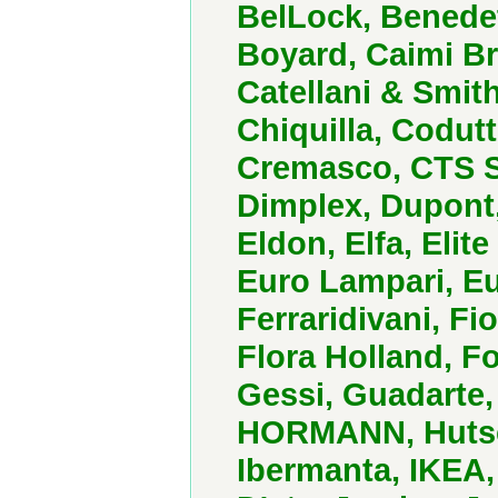
BelLock, Benedet
Boyard, Caimi Br
Catellani & Smit
Chiquilla, Codutt
Cremasco, CTS S
Dimplex, Dupont,
Eldon, Elfa, Eli
Euro Lampari, E
Ferraridivani, Fi
Flora Holland, 
Gessi, Guadarte, 
HORMANN, Hutsch
Ibermanta, IKEA, 