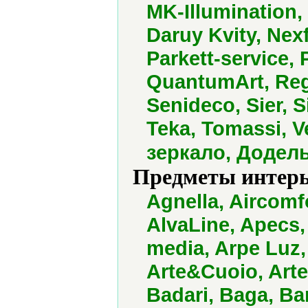
MK-Illumination
Daruy Kvity, Nex
Parkett-service, 
QuantumArt, Reg
Senideco, Sier, S
Teka, Tomassi, V
зеркало, Додел
Предметы интерь
Agnella, Aircomfo
AlvaLine, Apecs,
media, Arpe Luz,
Arte&Cuoio, Arte
Badari, Baga, Bar