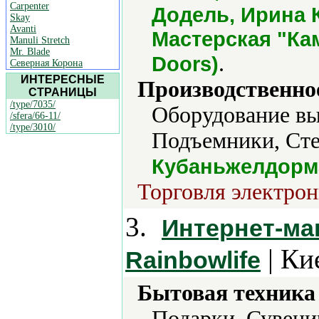
Carpenter
Додель, Ирина 
Skay
Avanti
Мастерская "Кам
Manuli Stretch
Mr. Blade
.
Doors)
Северная Корона
ИНТЕРЕСНЫЕ
Производственно
СТРАНИЦЫ
/type/7035/
Оборудование вы
/sfera/66-11/
/type/3010/
Подъемники, Сте
Кубаньжелдор
Торговля электрон
3.
Интернет-ма
| Ки
Rainbowlife
Бытовая техника 
Подарки, Сувени