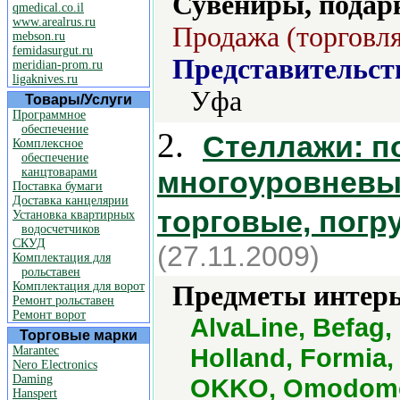
Сувениры, подар
qmedical.co.il
www.arealrus.ru
Продажа (торговля
mebson.ru
femidasurgut.ru
Представительст
meridian-prom.ru
ligaknives.ru
Уфа
Товары/Услуги
Программное
обеспечение
2.
Стеллажи: п
Комплексное
обеспечение
канцтоварами
многоуровневы
Поставка бумаги
Доставка канцелярии
торговые, погр
Установка квартирных
водосчетчиков
СКУД
(27.11.2009)
Комплектация для
рольставен
Комплектация для ворот
Предметы интерь
Ремонт рольставен
Ремонт ворот
AlvaLine, Befag,
Торговые марки
Holland, Formia
Marantec
Nero Electronics
Daming
OKKO, Omodomo,
Hanspert