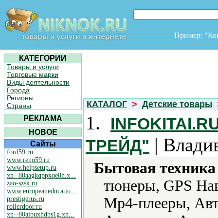
Пример: "К
КАТЕГОРИИ
Товары и услуги
Торговые марки
Виды деятельности
Города
Регионы
КАТАЛОГ
>
Детские товары
Страны
1.
РЕКЛАМА
INFOKITAI.
НОВОЕ
| Влади
ТРЕЙД"
Сайты
ford59.ru
www.reno59.ru
Бытовая техника 
www.helpsetup.ru
xn--80aagkqppxqe8h.x...
тюнеры, GPS Нав
zao-szsk.ru
www.europeaneducatio...
Mp4-плееры, Авт
prestigerus.ru
rollerdoor.ru
xn--80aibuxhdbs1g.xn...