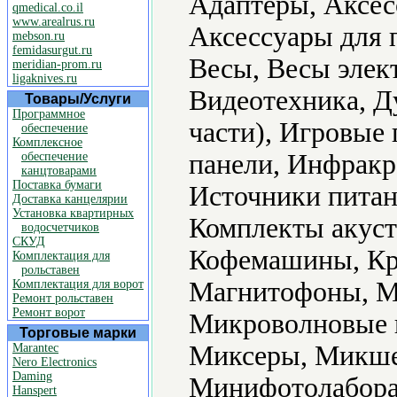
Адаптеры, Аксес
qmedical.co.il
www.arealrus.ru
Аксессуары для 
mebson.ru
femidasurgut.ru
Весы, Весы элек
meridian-prom.ru
ligaknives.ru
Видеотехника, Д
Товары/Услуги
Программное
части), Игровые
обеспечение
Комплексное
панели, Инфракр
обеспечение
канцтоварами
Поставка бумаги
Источники питан
Доставка канцелярии
Установка квартирных
Комплекты акуст
водосчетчиков
СКУД
Кофемашины, Кр
Комплектация для
рольставен
Магнитофоны, М
Комплектация для ворот
Ремонт рольставен
Ремонт ворот
Микроволновые 
Торговые марки
Миксеры, Микше
Marantec
Nero Electronics
Daming
Минифотолабора
Hanspert