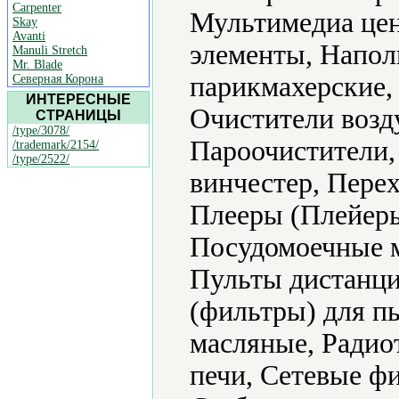
Carpenter
Мультимедиа цен
Skay
Avanti
элементы, Напол
Manuli Stretch
Mr. Blade
парикмахерские,
Северная Корона
ИНТЕРЕСНЫЕ
Очистители возд
СТРАНИЦЫ
/type/3078/
Пароочистители,
/trademark/2154/
/type/2522/
винчестер, Пере
Плееры (Плейеры
Посудомоечные 
Пульты дистанци
(фильтры) для п
масляные, Радио
печи, Сетевые ф