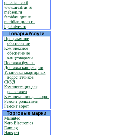
qmedical.co.il
www.arealrus.ru
mebson.ru
femidasurgut.ru
meridian-prom.ru
ligaknives.ru
Товары/Услуги
Программное
обеспечение
Комплексное
обеспечение
канцтоварами
Поставка бумаги
Доставка канцелярии
Установка квартирных
водосчетчиков
СКУД
Комплектация для
рольставен
Комплектация для ворот
Ремонт рольставен
Ремонт ворот
Торговые марки
Marantec
Nero Electronics
Daming
Hanspert