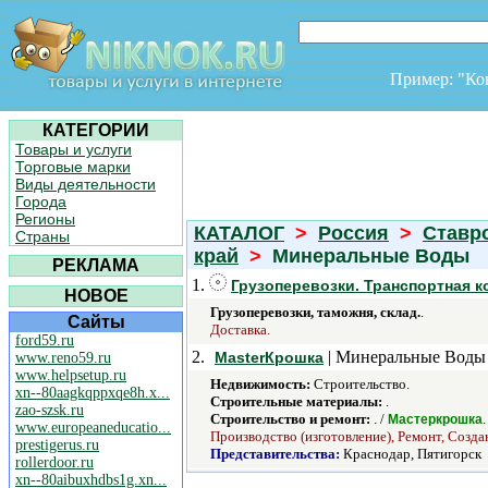
Пример: "К
КАТЕГОРИИ
Товары и услуги
Торговые марки
Виды деятельности
Города
Регионы
КАТАЛОГ
>
Россия
>
Ставр
Страны
край
>
Минеральные Воды
РЕКЛАМА
1.
Грузоперевозки. Транспортная 
НОВОЕ
Грузоперевозки, таможня, склад.
.
Сайты
Доставка.
ford59.ru
2.
| Минеральные Воды
MasterКрошка
www.reno59.ru
www.helpsetup.ru
Недвижимость:
Строительство.
xn--80aagkqppxqe8h.x...
Строительные материалы:
.
zao-szsk.ru
Строительство и ремонт:
. /
.
Мастеркрошка
www.europeaneducatio...
Производство (изготовление), Ремонт, Созда
prestigerus.ru
Представительства:
Краснодар, Пятигорск
rollerdoor.ru
xn--80aibuxhdbs1g.xn...