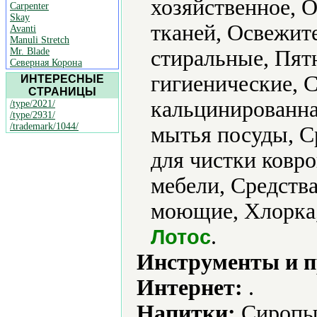
хозяйственное, 
Carpenter
Skay
тканей, Освежит
Avanti
Manuli Stretch
Mr. Blade
стиральные, Пят
Северная Корона
гигиенические, 
ИНТЕРЕСНЫЕ
СТРАНИЦЫ
кальцинированна
/type/2021/
/type/2931/
/trademark/1044/
мытья посуды, С
для чистки ковро
мебели, Средства
моющие, Хлорка,
.
Лотос
Инструменты и 
Интернет:
.
Напитки:
Сиропы