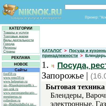
Пример: "К
КАТЕГОРИИ
Товары и услуги
Торговые марки
Виды деятельности
Города
Регионы
КАТАЛОГ
>
Посуда и кухонн
Страны
принадлежности
>
Блендер
РЕКЛАМА
1.
Посуда, ре
НОВОЕ
Сайты
Запорожье |
(16.
ford59.ru
www.reno59.ru
www.helpsetup.ru
Бытовая техника 
xn--80aagkqppxqe8h.x...
zao-szsk.ru
www.europeaneducatio...
Блендеры, Вароч
prestigerus.ru
rollerdoor.ru
электронные, Га
xn--80aibuxhdbs1g.xn...