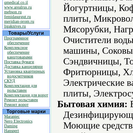
qmedical.co.il
Йогуртницы, Ко
www.arealrus.ru
mebson.ru
плиты, Микровол
femidasurgut.ru
meridian-prom.ru
ligaknives.ru
Мясорубки, Нагр
Товары/Услуги
Очистители воды
Программное
обеспечение
Комплексное
машины, Соковы
обеспечение
канцтоварами
Сэндвичницы, То
Поставка бумаги
Доставка канцелярии
Фритюрницы, Хл
Установка квартирных
водосчетчиков
Электрические в
СКУД
Комплектация для
рольставен
плиты, Электрос
Комплектация для ворот
Ремонт рольставен
Бытовая химия:
В
Ремонт ворот
Торговые марки
Дезинфицирующие
Marantec
Nero Electronics
Моющие средств
Daming
Hanspert