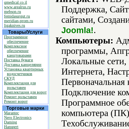
qmedical.co.il
Поддержка, Сайт
www.arealrus.ru
mebson.ru
femidasurgut.ru
сайтами, Создани
meridian-prom.ru
ligaknives.ru
.
Joomla!
Товары/Услуги
Программное
Компьютеры:
Адм
обеспечение
Комплексное
программы, Апгр
обеспечение
канцтоварами
Локальные сети,
Поставка бумаги
Доставка канцелярии
Интернета, Наст
Установка квартирных
водосчетчиков
СКУД
Первоначальная 
Комплектация для
рольставен
Подключение ко
Комплектация для ворот
Ремонт рольставен
Программное обе
Ремонт ворот
Торговые марки
компьютера (ПК)
Marantec
Nero Electronics
Техобслуживание
Daming
Hanspert