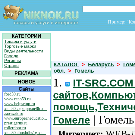
Пример: "К
КАТЕГОРИИ
Товары и услуги
Торговые марки
Виды деятельности
Города
Регионы
КАТАЛОГ
>
Беларусь
>
Гом
Страны
обл.
>
Гомель
РЕКЛАМА
1.
IT-SRC.COM 
НОВОЕ
Сайты
сайтов,Компью
ford59.ru
www.reno59.ru
помощь,Технич
www.helpsetup.ru
xn--80aagkqppxqe8h.x...
zao-szsk.ru
| Гомель
Гомеле
www.europeaneducatio...
prestigerus.ru
rollerdoor.ru
Интернет:
WEB-Ди
xn--80aibuxhdbs1g.xn...