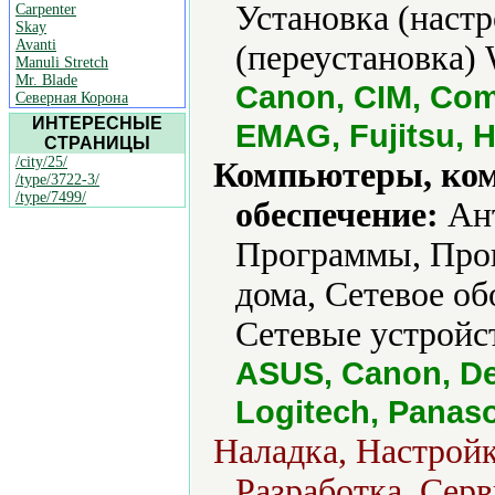
Установка (наст
Carpenter
Skay
Avanti
(переустановка) 
Manuli Stretch
Mr. Blade
Canon, CIM, Comp
Северная Корона
ИНТЕРЕСНЫЕ
EMAG, Fujitsu, H
СТРАНИЦЫ
/city/25/
Компьютеры, ко
/type/3722-3/
/type/7499/
обеспечение:
Ант
Программы, Прог
дома, Сетевое об
Сетевые устройст
ASUS, Canon, Del
Logitech, Panas
Наладка, Настрой
Разработка, Серв