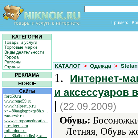
Пример: "К
КАТЕГОРИИ
Товары и услуги
Торговые марки
Виды деятельности
Города
Регионы
КАТАЛОГ
>
Одежда
>
Stefan
Страны
1.
РЕКЛАМА
Интернет-ма
НОВОЕ
и аксессуаров 
Сайты
ford59.ru
www.reno59.ru
|
(22.09.2009)
www.helpsetup.ru
xn--80aagkqppxqe8h.x...
zao-szsk.ru
Обувь:
Босоножки,
www.europeaneducatio...
prestigerus.ru
Летняя, Обувь же
rollerdoor.ru
xn--80aibuxhdbs1g.xn...