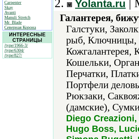
2.
| 
Yolanta.ru
Carpenter
Skay
Avanti
Галантерея, бижу
Manuli Stretch
Mr. Blade
Галстуки, Заколк
Северная Корона
ИНТЕРЕСНЫЕ
рыб, Ключницы, 
СТРАНИЦЫ
/type/1966-3/
Кожгалантерея, 
/type/6304/
/type/827/
Кошельки, Орган
Перчатки, Платк
Портфели деловы
Рюкзаки, Саквоя
(дамские), Сумк
Diego Creazioni,
Hugo Boss, Lucie