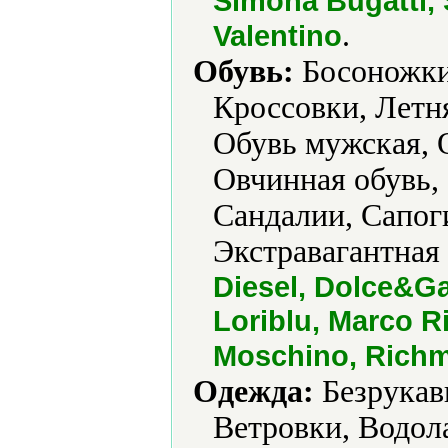
Simona Bugatti, S
.
Valentino
Обувь:
Босоножки,
Кроссовки, Летня
Обувь мужская, 
Овчинная обувь,
Сандалии, Сапог
Экстравагантная 
Diesel, Dolce&Ga
Loriblu, Marco Ri
Moschino, Rich
Одежда:
Безрукавк
Ветровки, Водол