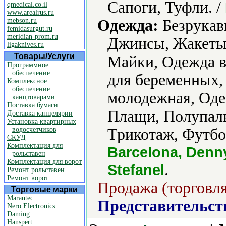
Сапоги, Туфли. /
qmedical.co.il
www.arealrus.ru
mebson.ru
Одежда:
Безрукавк
femidasurgut.ru
meridian-prom.ru
Джинсы, Жакеты,
ligaknives.ru
Товары/Услуги
Майки, Одежда в
Программное
обеспечение
для беременных,
Комплексное
обеспечение
молодежная, Оде
канцтоварами
Поставка бумаги
Плащи, Полупаль
Доставка канцелярии
Установка квартирных
водосчетчиков
Трикотаж, Футбо
СКУД
Комплектация для
Barcelona, Denny
рольставен
Комплектация для ворот
.
Stefanel
Ремонт рольставен
Ремонт ворот
Продажа (торговля
Торговые марки
Marantec
Представительст
Nero Electronics
Daming
Hanspert