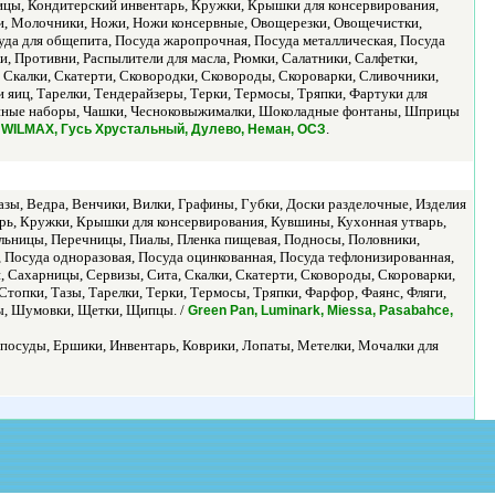
ицы, Кондитерский инвентарь, Кружки, Крышки для консервирования,
и, Молочники, Ножи, Ножи консервные, Овощерезки, Овощечистки,
да для общепита, Посуда жаропрочная, Посуда металлическая, Посуда
, Противни, Распылители для масла, Рюмки, Салатники, Салфетки,
Скалки, Скатерти, Сковородки, Сковороды, Скороварки, Сливочники,
яиц, Тарелки, Тендерайзеры, Терки, Термосы, Тряпки, Фартуки для
Чайные наборы, Чашки, Чесноковыжималки, Шоколадные фонтаны, Шприцы
.
e, WILMAX, Гусь Хрустальный, Дулево, Неман, ОСЗ
Вазы, Ведра, Венчики, Вилки, Графины, Губки, Доски разделочные, Изделия
арь, Кружки, Крышки для консервирования, Кувшины, Кухонная утварь,
льницы, Перечницы, Пиалы, Пленка пищевая, Подносы, Половники,
 Посуда одноразовая, Посуда оцинкованная, Посуда тефлонизированная,
, Сахарницы, Сервизы, Сита, Скалки, Скатерти, Сковороды, Скороварки,
опки, Тазы, Тарелки, Терки, Термосы, Тряпки, Фарфор, Фаянс, Фляги,
ы, Шумовки, Щетки, Щипцы. /
Green Pan, Luminark, Miessa, Pasabahce,
я посуды, Ершики, Инвентарь, Коврики, Лопаты, Метелки, Мочалки для