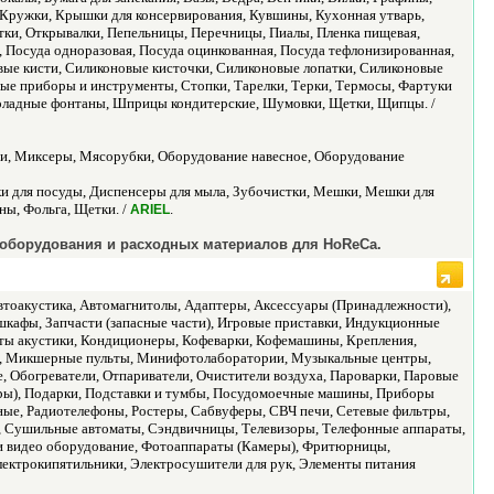
, Кружки, Крышки для консервирования, Кувшины, Кухонная утварь,
ки, Открывалки, Пепельницы, Перечницы, Пиалы, Пленка пищевая,
 Посуда одноразовая, Посуда оцинкованная, Посуда тефлонизированная,
вые кисти, Силиконовые кисточки, Силиконовые лопатки, Силиконовые
вые приборы и инструменты, Стопки, Тарелки, Терки, Термосы, Фартуки
коладные фонтаны, Шприцы кондитерские, Шумовки, Щетки, Щипцы. /
ари, Миксеры, Мясорубки, Оборудование навесное, Оборудование
ки для посуды, Диспенсеры для мыла, Зубочистки, Мешки, Мешки для
ны, Фольга, Щетки. /
.
ARIEL
 оборудования и расходных материалов для HoReCa.
тоакустика, Автомагнитолы, Адаптеры, Аксессуары (Принадлежности),
шкафы, Запчасти (запасные части), Игровые приставки, Индукционные
кты акустики, Кондиционеры, Кофеварки, Кофемашины, Крепления,
, Микшерные пульты, Минифотолаборатории, Музыкальные центры,
 Обогреватели, Отпариватели, Очистители воздуха, Пароварки, Паровые
еры), Подарки, Подставки и тумбы, Посудомоечные машины, Приборы
ные, Радиотелефоны, Ростеры, Сабвуферы, СВЧ печи, Сетевые фильтры,
 Сушильные автоматы, Сэндвичницы, Телевизоры, Телефонные аппараты,
 и видео оборудование, Фотоаппараты (Камеры), Фритюрницы,
ектрокипятильники, Электросушители для рук, Элементы питания