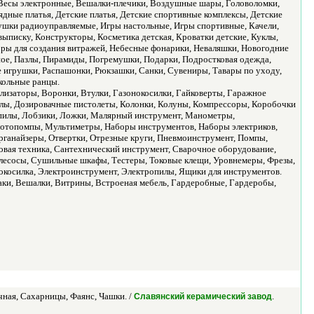
, Весы электронные, Вешалки-плечики, Воздушные шары, Головоломки,
ядные платья, Детские платья, Детские спортивные комплексы, Детские
ушки радиоуправляемые, Игры настольные, Игры спортивные, Качели,
 выписку, Конструкторы, Косметика детская, Кроватки детские, Куклы,
ры для создания витражей, Небесные фонарики, Неваляшки, Новогодние
ое, Пазлы, Пирамиды, Погремушки, Подарки, Подростковая одежда,
 игрушки, Распашонки, Рюкзашки, Санки, Сувениры, Тавары по уходу,
кольные ранцы.
лизаторы, Воронки, Втулки, Газонокосилки, Гайковерты, Гаражное
илы, Дозировачные пистолеты, Колонки, Колуны, Компрессоры, Коробочки
 пилы, Лобзики, Ложки, Малярный инструмент, Манометры,
отопомпы, Мультиметры, Наборы инструментов, Наборы электриков,
ганайзеры, Отвертки, Отрезные круги, Пневмоинструмент, Помпы,
овая техника, Сантехнический инструмент, Сварочное оборудование,
есосы, Сушильные шкафы, Тестеры, Токовые клещи, Уровнемеры, Фрезы,
осилка, Электроинструмент, Электропилы, Ящики для инструментов.
таки, Вешалки, Витрины, Встроеная мебель, Гардеробные, Гардеробы,
ная, Сахарницы, Фаянс, Чашки. /
.
Славянский керамический завод