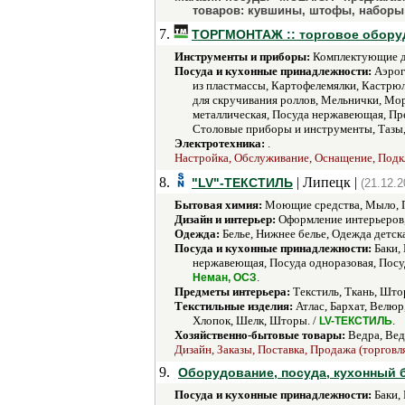
товаров: кувшины, штофы, наборы 
7.
ТОРГМОНТАЖ :: торговое оборуд
Инструменты и приборы:
Комплектующие дл
Посуда и кухонные принадлежности:
Аэрогр
из пластмассы, Картофелемялки, Кастрю
для скручивания роллов, Мельнички, Мо
металлическая, Посуда нержавеющая, Пр
Столовые приборы и инструменты, Тазы,
Электротехника:
.
Настройка, Обслуживание, Оснащение, Подкл
8.
| Липецк |
"LV"-ТЕКСТИЛЬ
(21.12.2
Бытовая химия:
Моющие средства, Мыло, П
Дизайн и интерьер:
Оформление интерьеров,
Одежда:
Белье, Нижнее белье, Одежда детск
Посуда и кухонные принадлежности:
Баки,
нержавеющая, Посуда одноразовая, Посуд
.
Неман, ОСЗ
Предметы интерьера:
Текстиль, Ткань, Што
Текстильные изделия:
Атлас, Бархат, Велюр
Хлопок, Шелк, Шторы. /
.
LV-ТЕКСТИЛЬ
Хозяйственно-бытовые товары:
Ведра, Вед
Дизайн, Заказы, Поставка, Продажа (торговл
9.
Оборудование, посуда, кухонный 
Посуда и кухонные принадлежности:
Баки, 