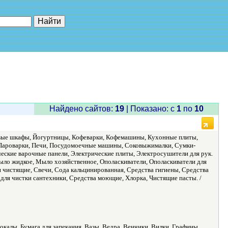
е"
Найдено сайтов:
19
| Показано: c
1
по
10
овые шкафы, Йогуртницы, Кофеварки, Кофемашины, Кухонные плиты,
 Пароварки, Печи, Посудомоечные машины, Соковыжималки, Сумки-
ские варочные панели, Электрические плиты, Электросушители для рук.
ло жидкое, Мыло хозяйственное, Ополаскиватели, Ополаскиватели для
 чистящие, Свечи, Сода кальцинированная, Средства гигиены, Средства
а для чистки сантехники, Средства моющие, Хлорка, Чистящие пасты. /
окалы, Бумага для запекания, Вазы, Ведра, Венчики, Вилки, Графины,