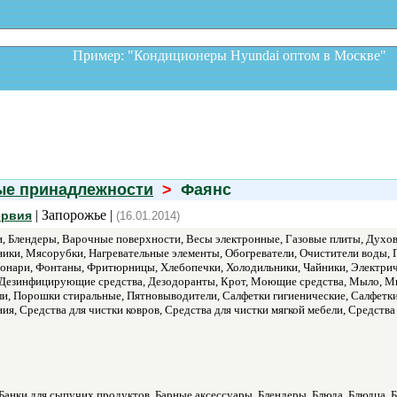
Пример: "Кондиционеры Hyundai оптом в Москв
ые принадлежности
>
Фаянс
| Запорожье |
ервия
(16.01.2014)
, Блендеры, Варочные поверхности, Весы электронные, Газовые плиты, Дух
ки, Мясорубки, Нагревательные элементы, Обогреватели, Очистители воды,
онари, Фонтаны, Фритюрницы, Хлебопечки, Холодильники, Чайники, Электриче
 Дезинфицирующие средства, Дезодоранты, Крот, Моющие средства, Мыло, Мы
ли, Порошки стиральные, Пятновыводители, Салфетки гигиенические, Салфетки
ия, Средства для чистки ковров, Средства для чистки мягкой мебели, Средств
Банки для сыпучих продуктов, Барные аксессуары, Блендеры, Блюда, Блюдца, Б