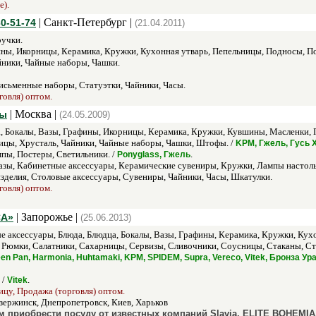
е).
| Санкт-Петербург |
30-51-74
(21.04.2011)
учки.
ны, Икорницы, Керамика, Кружки, Кухонная утварь, Пепельницы, Подносы, По
йники, Чайные наборы, Чашки.
сьменные наборы, Статуэтки, Чайники, Часы.
говля) оптом.
| Москва |
ры
(24.05.2009)
, Бокалы, Вазы, Графины, Икорницы, Керамика, Кружки, Кувшины, Масленки, П
ицы, Хрусталь, Чайники, Чайные наборы, Чашки, Штофы. /
KPM, Гжель, Гусь 
пы, Постеры, Светильники. /
.
Ponyglass, Гжель
зы, Кабинетные аксессуары, Керамические сувениры, Кружки, Лампы настоль
делия, Столовые аксессуары, Сувениры, Чайники, Часы, Шкатулки.
говля) оптом.
| Запорожье |
CA»
(25.06.2013)
е аксессуары, Блюда, Блюдца, Бокалы, Вазы, Графины, Керамика, Кружки, Кух
 Рюмки, Салатники, Сахарницы, Сервизы, Сливочники, Соусницы, Стаканы, Ст
n Pan, Harmonia, Huhtamaki, KPM, SPIDEM, Supra, Vereco, Vitek, Бронза 
 /
.
Vitek
ицу, Продажа (торговля) оптом.
ержинск, Днепропетровск, Киев, Харьков
 приобрести посуду от известных компаний Slavia, ELITE BOHEMIA,