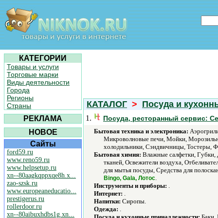
КАТЕГОРИИ
Товары и услуги
Торговые марки
Виды деятельности
Города
Регионы
КАТАЛОГ
>
Посуда и кухонн
Страны
1.
РЕКЛАМА
Посуда, ресторанный сервис: С
Бытовая техника и электроника:
Аэрогрили
НОВОЕ
Микроволновые печи, Мойки, Морозильни
Сайты
холодильники, Сэндвичницы, Тостеры, Ф
ford59.ru
Бытовая химия:
Влажные салфетки, Губки,
www.reno59.ru
тканей, Освежители воздуха, Отбеливате
www.helpsetup.ru
для мытья посуды, Средства для полоскан
xn--80aagkqppxqe8h.x...
.
Bingo, Gala, Лотос
zao-szsk.ru
Инструменты и приборы:
.
www.europeaneducatio...
Интернет:
.
prestigerus.ru
Напитки:
Сиропы.
rollerdoor.ru
Одежда:
.
xn--80aibuxhdbs1g.xn...
Посуда и кухонные принадлежности:
Баки, 