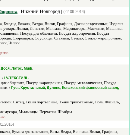
| Нижний Новгород |
общепита
(22.09.2014)
а, Блюдца, Бокалы, Ведра, Вилки, Графины, Доски разделочные, Изделия
ая утварь, Ложки, Лопатки, Мангалы, Маринаторы, Масленки, Машинки
юминиевая, Посуда для общепита, Посуда жаропрочная, Посуда
вороды, Скороварки, Соусницы, Стаканы, Стекло, Стекло жаропрочное,
ики, Чашки.
рвис.
.
т, Дося, Лотос, Миф
. /
.
LV-ТЕКСТИЛЬ
 для общепита, Посуда жаропрочная, Посуда металлическая, Посуда
ашки. /
Гусь Хрустальный, Дулево, Конаковский фаянсовый завод,
нтепон, Ситец, Ткани портьерные, Ткани трикотажные, Тюль, Фланель,
 для мусора, Мыльницы, Перчатки, Швабры.
ние.
01.2016)
окалы, Бумага для запекания, Вазы, Ведра, Венчики, Вилки, Графины,