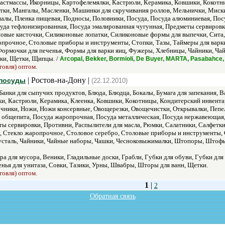
пластмассы, Икорницы, Картофелемялки, Кастрюли, Керамика, Ковшики, Кокотн
тки, Мангалы, Масленки, Машинки для скручивания роллов, Мельнички, Миск
алы, Пленка пищевая, Подносы, Половники, Посуда, Посуда алюминиевая, Посу
да тефлонизированная, Посуда эмалированная чугунная, Предметы сервировки
овые кисточки, Силиконовые лопатки, Силиконовые формы для выпечки, Сита, 
прочное, Столовые приборы и инструменты, Стопки, Тазы, Таймеры для варки 
 Формочки для печенья, Формы для варки яиц, Фужеры, Хлебницы, Чайники, 
ки, Щетки, Щипцы. /
Arcopal, Bekker, Bormioli, De Buyer, MARTA, Pasabahc
говля) оптом.
| Ростов-на-Дону |
 посуды
(22.12.2010)
Банки для сыпучих продуктов, Блюда, Блюдца, Бокалы, Бумага для запекания, 
ки, Кастрюли, Керамика, Клеенка, Ковшики, Кокотницы, Кондитерский инвент
чники, Ножи, Ножи консервные, Овощерезки, Овощечистки, Открывалки, Пепе
 общепита, Посуда жаропрочная, Посуда металлическая, Посуда нержавеющая,
ы сервировки, Противни, Распылители для масла, Рюмки, Салатники, Салфетки
 Стекло жаропрочное, Столовое серебро, Столовые приборы и инструменты, Ст
усталь, Чайники, Чайные наборы, Чашки, Чесноковыжималки, Штопоры, Штоф
ра для мусора, Веники, Гладильные доски, Грабли, Губки для обуви, Губки дл
енья для унитаза, Совки, Тазики, Урны, Швабры, Шторы для ванн, Щетки.
говля) оптом.
1
|
2
Обратная связь