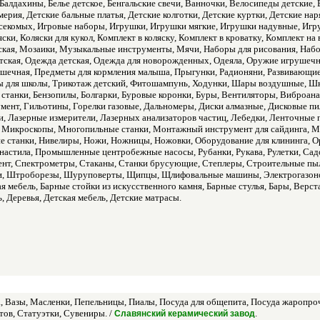
Балдахины, Белье детское, Бенгальские свечи, Ванночки, Велосипеды детские
ерия, Детские бальные платья, Детские колготки, Детские куртки, Детские нар
секомых, Игровые наборы, Игрушки, Игрушки мягкие, Игрушки надувные, Игр
ки, Коляски для кукол, Комплект в коляску, Комплект в кроватку, Комплект на
кая, Мозаики, Музыкальные инструменты, Мячи, Наборы для рисования, Набо
тская, Одежда детская, Одежда для новорожденных, Одеяла, Оружие игрушечн
ушечная, Предметы для кормления малыша, Прыгунки, Радионяни, Развивающие
ы для школы, Трикотаж детский, Фитошампунь, Ходунки, Шары воздушные, Ш
станки, Бензопилы, Болгарки, Буровые коронки, Буры, Вентиляторы, Виброана
мент, Гильотины, Горелки газовые, Дальномеры, Диски алмазные, Дисковые п
ки, Лазерные измерители, Лазерных анализаторов частиц, Лебедки, Ленточные
Микроскопы, Многопильные станки, Монтажный инструмент для сайдинга, М
 станки, Нивелиры, Ножи, Ножницы, Ножовки, Оборудование для клининга, Ор
настила, Промышленные центробежные насосы, Рубанки, Рукава, Рулетки, Сад
нт, Спектрометры, Стаканы, Станки брусующие, Степлеры, Строительные пыл
и, Штроборезы, Шуруповерты, Щипцы, Щлифовальные машины, Электрогазонок
я мебель, Барные стойки из искусственного камня, Барные стулья, Бары, Верс
ь, Деревья, Детская мебель, Детские матрасы.
, Вазы, Масленки, Пепельницы, Пиалы, Посуда для общепита, Посуда жаропроч
тов, Статуэтки, Сувениры. /
.
Славянский керамический завод