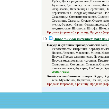
Губки, Доски разделочные, Изделия из 
Кувшины, Кухонная утварь, Ложки, Лопа
Открывалки, Пепельницы, Перечницы, Пи
нержавеющая, Посуда оцинкованная, Посу
Сахарницы, Силиконовые кисти, Силикон
Соусницы, Стаканы, Стекло, Стекло жаро
кухни, Фарфор, Фаянс, Фольга пищевая,
кондитерские, Штопоры, Штофы, Шумов
Продажа (торговля) в розницу, Продажа (тор
10.
Unidom Shop интернет магазин
Посуда и кухонные принадлежности:
Баки, 
из пластмассы, Икорницы, Картофелемял
Ложки, Лопатки, Масленки, Миски, Моло
Посуда, Посуда алюминиевая, Посуда для
Посуда эмалированная чугунная, Предмет
Сливочники, Соусницы, Стаканы, Стекло,
Фольга пищевая, Фужеры, Хлебницы, Хр
.
Walter Glass
Хозяйственно-бытовые товары:
Ведра, Вед
тела, Мухобойки, Перчатки, Пленка, Сид
Продажа (торговля) в розницу, Продажа (тор