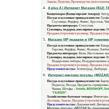
Заказы, Покупка, Производство (изготовлени
4.
A plus A | Интернет Магазин (812) 7
Канцтовары (Канцелярские товары):
Автор
Посуда и кухонные принадлежности:
Графи
Соусницы, Фарфор, Фаянс, Хрусталь, Ча
Предметы интерьера:
Статуэтки.
Сувениры, подарки, ювелирные изделия:
Пи
Продажа (торговля) в розницу, Продажа (тор
5.
Магазин VIP подарки и VIP сувени
Посуда и кухонные принадлежности:
Блюда
Тарелки, Фарфор, Фаянс, Фужеры, Хлебн
Предметы интерьера:
Вазы, Настольные лам
Сувениры, подарки, ювелирные изделия:
Ва
Подарочные наборы, Полудрагоценные из
Продажа (торговля) в розницу, Продажа (тор
Представительства:
Зеленоград, Люберцы
6.
Интернет-магазин посуды «MOZAI
Посуда и кухонные принадлежности:
Барны
Подносы, Посуда, Предметы сервировки,
Чашки, Штофы. /
Amefa, BERGHOFF, Gree
.
"ГАЛЛОП"
Хозяйственно-бытовые товары:
Инвентарь.
Доставка, Заказы, Продажа (торговля) в розн
Представительства:
Дзержинский, Днепродз
Магазин посуды «MOZAICA» предлагаем