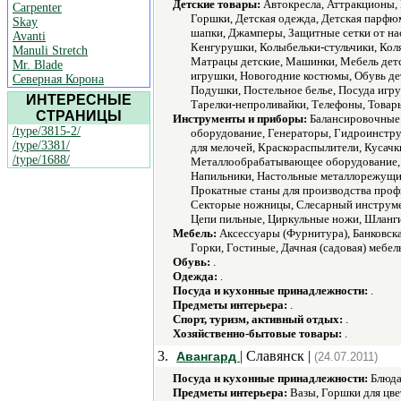
Детские товары:
Автокресла, Аттракционы, 
Carpenter
Горшки, Детская одежда, Детская парфюм
Skay
шапки, Джамперы, Защитные сетки от на
Avanti
Кенгурушки, Колыбельки-стульчики, Коляс
Manuli Stretch
Матрацы детские, Машинки, Мебель детс
Mr. Blade
игрушки, Новогодние костюмы, Обувь де
Северная Корона
Подушки, Постельное белье, Посуда игр
ИНТЕРЕСНЫЕ
Тарелки-непроливайки, Телефоны, Товар
СТРАНИЦЫ
Инструменты и приборы:
Балансировочные 
/type/3815-2/
оборудование, Генераторы, Гидроинстру
/type/3381/
для мелочей, Краскораспылители, Кусач
/type/1688/
Металлообрабатывающее оборудование, 
Напильники, Настольные металлорежущие
Прокатные станы для производства проф
Секторые ножницы, Слесарный инструме
Цепи пильные, Циркульные ножи, Шланг
Мебель:
Аксессуары (Фурнитура), Банковска
Горки, Гостиные, Дачная (садовая) мебел
Обувь:
.
Одежда:
.
Посуда и кухонные принадлежности:
.
Предметы интерьера:
.
Спорт, туризм, активный отдых:
.
Хозяйственно-бытовые товары:
.
3.
| Славянск |
Авангард
(24.07.2011)
Посуда и кухонные принадлежности:
Блюда
Предметы интерьера:
Вазы, Горшки для цве