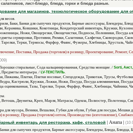
салатников, лист-блюдо, блюда, горки и блюда разные.
ование для магазинов, технологическое оборудование для 
я весов.
или, Баки, Банки для сыпучих продуктов, Барные аксессуары, Блендеры, Блюд
ли, Керамика, Ковшики, Кокотницы, Кондитерский инвентарь, Кружки, Кухонн
роженницы, Ножи, Овощерезки, Овощечистки, Подносы, Половники, Посуда ал
едметы сервировки, Противни, Рюмки, Салатники, Салфетки, Сковородки, Ско
 Тарелки, Терки, Термосы, Фарфор, Фаянс, Фужеры, Хлебницы, Хрусталь, Чайн
ючение, Поставка, Продажа (торговля) в розницу, Проектирование, Ремонт, Се
009)
орошки стиральные, Сода кальцинированная, Средства моющие. /
Sorti, Аис
 Предметы интерьера. /
.
LV-ТЕКСТИЛЬ
ая, Пижамы, Платки, Платки носовые, Спецодежда, Трикотаж, Трусы, Футболки
 Ведра, Кастрюли, Кружки, Ложки, Ножи, Посуда, Посуда алюминиевая, Посуда
а оцинкованная, Тазы, Тарелки, Терки, Фарфор, Фаянс, Хлебницы, Чайники, Ч
ры.
, Ветошь, Двунитка, Креп, Марля, Матрасы, Одеяла, Полиэстер, Полотенца, Си
ра для мусора, Веники, Вешалки, Губки для обуви, Губки для посуды, Мешки
я) в розницу, Продажа (торговля) оптом, Производство (изготовление), Снабже
| Анапа |
барный инвентарь для ресторана, кафе, столовой
(10.
Банки для сыпучих продуктов, Барные аксессуары, Блендеры, Блюда, Блюдца, Б