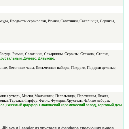
суда, Предметы сервировки, Рюмки, Салатники, Сахарницы, Сервизы,
осуда, Рюмки, Салатники, Сахарницы, Сервизы, Стаканы, Стопки,
.
Хрустальный, Дулево, Дятьково
ные, Песочные часы, Письменные наборы, Подарки, Подарки деловые,
онная утварь, Миски, Молочники, Пепельницы, Перечницы, Пиалы,
опки, Тарелки, Фарфор, Фаянс, Фужеры, Хрусталь, Чайные наборы,
Урала, Веселый фарфор, Славянский керамический завод, Торговый Дом
 Jihlava и Leander из хрусталя и фарфора следующих видов