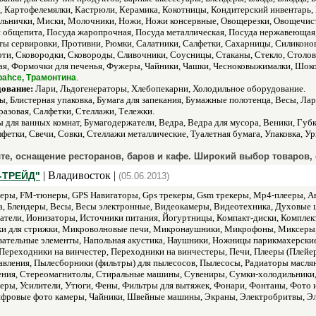
ы, Картофелемялки, Кастрюли, Керамика, Кокотницы, Кондитерский инвентарь
льнички, Миски, Молочники, Ножи, Ножи консервные, Овощерезки, Овощечист
я общепита, Посуда жаропрочная, Посуда металлическая, Посуда нержавеющая,
ты сервировки, Противни, Рюмки, Салатники, Салфетки, Сахарницы, Силиконо
рти, Сковородки, Сковороды, Сливочники, Соусницы, Стаканы, Стекло, Столо
вая, Формочки для печенья, Фужеры, Чайники, Чашки, Чесноковыжималки, Шо
.
abahce, Трамонтина
дование:
Лари, Льдогенераторы, Хлебопекарни, Холодильное оборудование.
, Блистерная упаковка, Бумага для запекания, Бумажные полотенца, Весы, Л
разовая, Салфетки, Стеллажи, Тележки.
 для ванных комнат, Бумагодержатели, Ведра, Ведра для мусора, Веники, Губ
фетки, Свечи, Совки, Стеллажи металлические, Туалетная бумага, Упаковка, Ур
те, оснащение ресторанов, баров и кафе. Широкий выбор товаров,
| Владивосток |
-ТРЕЙД"
(05.06.2013)
ры, FM-тюнеры, GPS Навигаторы, Gps трекеры, Gsm трекеры, Mp4-плееры, Ав
а, Блендеры, Весы, Весы электронные, Видеокамеры, Видеотехника, Духовые 
атели, Ионизаторы, Источники питания, Йогуртницы, Компакт-диски, Компле
и для стрижки, Микроволновые печи, Микронаушники, Микрофоны, Миксеры
ательные элементы, Напольная акустика, Наушники, Ножницы парикмахерские,
Переходники на винчестер, Переходники на винчестеры, Печи, Плееры (Плей
авления, Пылесборники (фильтры) для пылесосов, Пылесосы, Радиаторы масля
ния, Стереомагнитолы, Стиральные машины, Сувениры, Сумки-холодильники,
теры, Усилители, Утюги, Фены, Фильтры для вытяжек, Фонари, Фонтаны, Фото
фровые фото камеры, Чайники, Швейные машины, Экраны, Электробритвы, Эл