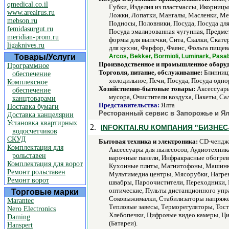
qmedical.co.il
Губки, Изделия из пластмассы, Икорниц
www.arealrus.ru
Ложки, Лопатки, Мангалы, Масленки, Ме
mebson.ru
Подносы, Половники, Посуда, Посуда дл
femidasurgut.ru
Посуда эмалированная чугунная, Предме
meridian-prom.ru
формы для выпечки, Сита, Скалки, Скате
ligaknives.ru
для кухни, Фарфор, Фаянс, Фольга пище
Товары/Услуги
Arcos, Bekker, Bormioli, Luminark, Pas
Производственное и промышленное обору
Программное
Торговля, питание, обслуживание:
Блинницы
обеспечение
холодильное, Печи, Посуда, Посуда одно
Комплексное
Хозяйственно-бытовые товары:
Аксессуары
обеспечение
мусора, Очистители воздуха, Пакеты, Сал
канцтоварами
Представительства:
Ялта
Поставка бумаги
Ресторанный сервис в Запорожье и Ял
Доставка канцелярии
Установка квартирных
2.
INFOKITAI.RU КОМПАНИЯ "БИЗНЕС
водосчетчиков
СКУД
Бытовая техника и электроника:
CD-чендже
Комплектация для
Аксессуары для пылесосов, Аудиотехник
рольставен
варочные панели, Инфракрасные обогрев
Комплектация для ворот
Кухонные плиты, Магнитофоны, Машинк
Ремонт рольставен
Мультимедиа центры, Мясорубки, Нагрев
Ремонт ворот
швабры, Пароочистители, Переходники, 
оптические, Пульты дистанционного упр
Торговые марки
Соковыжималки, Стабилизаторы напряже
Marantec
Тепловые завесы, Терморегуляторы, Тос
Nero Electronics
Хлебопечки, Цифровые видео камеры, Ци
Daming
(Батареи).
Hanspert