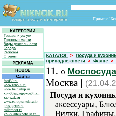
Пример: "К
КАТЕГОРИИ
Товары и услуги
Торговые марки
Виды деятельности
Города
Регионы
КАТАЛОГ
>
Посуда и кухонн
Страны
принадлежности
>
Фаянс
>
РЕКЛАМА
11.
Моспосуда.
НОВОЕ
Сайты
Москва |
(21.04.
ford59.ru
www.reno59.ru
www.helpsetup.ru
Посуда и кухонн
xn--80aagkqppxqe8h.x...
zao-szsk.ru
www.europeaneducatio...
аксессуары, Блюд
prestigerus.ru
rollerdoor.ru
Вилки, Графины,
xn--80aibuxhdbs1g.xn...