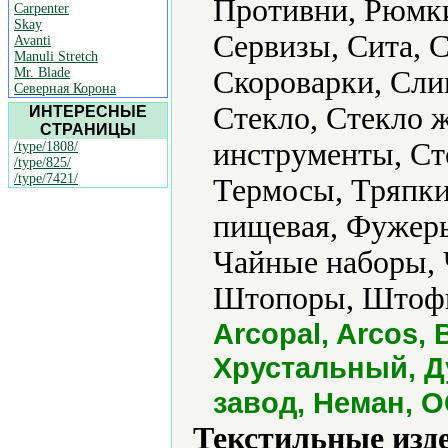
Противни, Рюмки
Carpenter
Skay
Сервизы, Сита, 
Avanti
Manuli Stretch
Mr. Blade
Скороварки, Сли
Северная Корона
Стекло, Стекло 
ИНТЕРЕСНЫЕ
СТРАНИЦЫ
инструменты, Сто
/type/1808/
/type/825/
/type/7421/
Термосы, Тряпки
пищевая, Фужеры
Чайные наборы,
Штопоры, Штофы
Arcopal, Arcos, 
Хрустальный, Д
завод, Неман, 
Текстильные изд