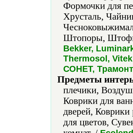
Формочки для пе
Хрусталь, Чайни
Чесноковыжимал
Штопоры, Штофы
Bekker, Luminark
Thermosol, Vit
СОНЕТ, Трамон
Предметы интерь
плечики, Воздуш
Коврики для ван
дверей, Коврики
для цветов, Сув
комнат. /
Ecolend