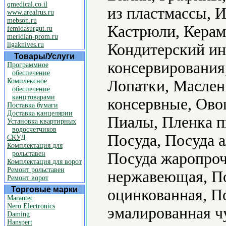
qmedical.co.il
из пластмассы, 
www.arealrus.ru
mebson.ru
Кастрюли, Керам
femidasurgut.ru
meridian-prom.ru
ligaknives.ru
Кондитерский ин
Товары/Услуги
консервирования
Программное
обеспечение
Комплексное
Лопатки, Маслен
обеспечение
канцтоварами
консервные, Ово
Поставка бумаги
Доставка канцелярии
Пиалы, Пленка п
Установка квартирных
водосчетчиков
Посуда, Посуда 
СКУД
Комплектация для
рольставен
Посуда жаропроч
Комплектация для ворот
Ремонт рольставен
нержавеющая, По
Ремонт ворот
Торговые марки
оцинкованная, П
Marantec
Nero Electronics
эмалированная ч
Daming
Hanspert