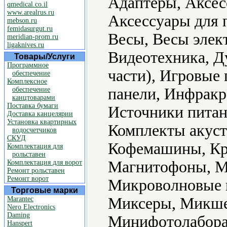
Адаптеры, Аксес
qmedical.co.il
www.arealrus.ru
Аксессуары для 
mebson.ru
femidasurgut.ru
Весы, Весы элек
meridian-prom.ru
ligaknives.ru
Видеотехника, Д
Товары/Услуги
Программное
части), Игровые
обеспечение
Комплексное
панели, Инфракр
обеспечение
канцтоварами
Поставка бумаги
Источники питан
Доставка канцелярии
Установка квартирных
Комплекты акуст
водосчетчиков
СКУД
Кофемашины, Кр
Комплектация для
рольставен
Магнитофоны, М
Комплектация для ворот
Ремонт рольставен
Ремонт ворот
Микроволновые 
Торговые марки
Миксеры, Микше
Marantec
Nero Electronics
Daming
Минифотолабора
Hanspert