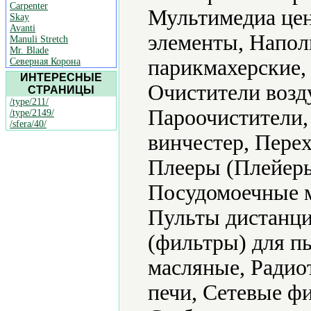
Carpenter
Мультимедиа цен
Skay
Avanti
элементы, Напол
Manuli Stretch
Mr. Blade
парикмахерские,
Северная Корона
ИНТЕРЕСНЫЕ
Очистители возд
СТРАНИЦЫ
/type/211/
Пароочистители,
/type/2149/
/sfera/40/
винчестер, Пере
Плееры (Плейеры
Посудомоечные 
Пульты дистанци
(фильтры) для п
масляные, Радио
печи, Сетевые ф