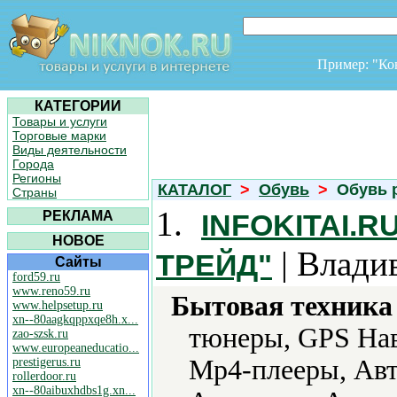
Пример: "К
КАТЕГОРИИ
Товары и услуги
Торговые марки
Виды деятельности
Города
Регионы
КАТАЛОГ
>
Обувь
>
Обувь р
Страны
1.
РЕКЛАМА
INFOKITAI.
НОВОЕ
| Влади
ТРЕЙД"
Сайты
ford59.ru
www.reno59.ru
Бытовая техника 
www.helpsetup.ru
xn--80aagkqppxqe8h.x...
тюнеры, GPS Нав
zao-szsk.ru
www.europeaneducatio...
Mp4-плееры, Авт
prestigerus.ru
rollerdoor.ru
xn--80aibuxhdbs1g.xn...