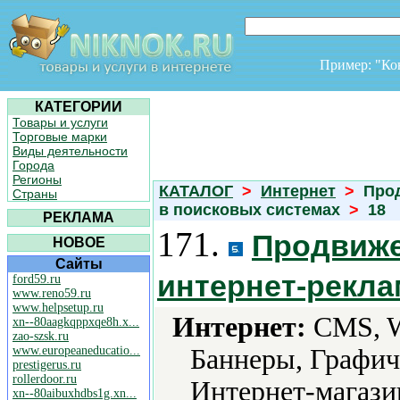
Пример: "К
КАТЕГОРИИ
Товары и услуги
Торговые марки
Виды деятельности
Города
Регионы
КАТАЛОГ
>
Интернет
>
Прод
Страны
в поисковых системах
>
18
РЕКЛАМА
171.
Продвиже
НОВОЕ
Сайты
интернет-рекл
ford59.ru
www.reno59.ru
www.helpsetup.ru
Интернет:
CMS, W
xn--80aagkqppxqe8h.x...
zao-szsk.ru
www.europeaneducatio...
Баннеры, Графич
prestigerus.ru
rollerdoor.ru
Интернет-магази
xn--80aibuxhdbs1g.xn...