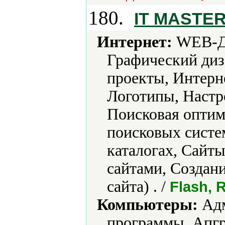
180.
IT MASTE
Интернет:
WEB-Ди
Графический диз
проекты, Интерн
Логотипы, Настр
Поисковая оптим
поисковых систем
каталогах, Сайт
сайтами, Создан
сайта) . /
Flash,
Компьютеры:
Адм
программы, Апгр