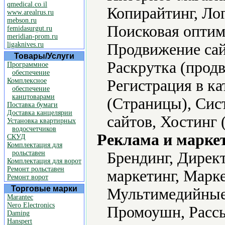
qmedical.co.il
Копирайтинг, Ло
www.arealrus.ru
mebson.ru
Поисковая оптим
femidasurgut.ru
meridian-prom.ru
ligaknives.ru
Продвижение сай
Товары/Услуги
Раскрутка (продв
Программное
обеспечение
Комплексное
Регистрация в ка
обеспечение
канцтоварами
(Страницы), Сис
Поставка бумаги
Доставка канцелярии
сайтов, Хостинг 
Установка квартирных
водосчетчиков
Реклама и марке
СКУД
Комплектация для
рольставен
Брендинг, Дирек
Комплектация для ворот
Ремонт рольставен
маркетинг, Марк
Ремонт ворот
Торговые марки
Мультимедийные 
Marantec
Nero Electronics
Промоушн, Рассы
Daming
Hanspert