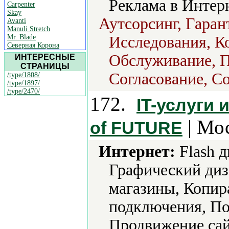
Реклама в Интер
Carpenter
Skay
Аутсорсинг, Гаран
Avanti
Manuli Stretch
Mr. Blade
Исследования, К
Северная Корона
Обслуживание, П
ИНТЕРЕСНЫЕ
СТРАНИЦЫ
Согласование, С
/type/1808/
/type/1897/
/type/2470/
172.
IT-услуги
| Мос
of FUTURE
Интернет:
Flash 
Графический диз
магазины, Копир
подключения, По
Продвижение сай