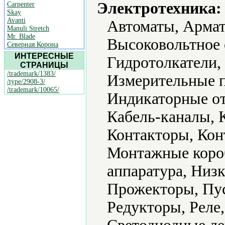
Электротехника:
Carpenter
Skay
Avanti
Автоматы, Армат
Manuli Stretch
Mr. Blade
Высоковольтное 
Северная Корона
ИНТЕРЕСНЫЕ
Гидротолкатели,
СТРАНИЦЫ
/trademark/1383/
Измерительные п
/type/2908-3/
/trademark/10065/
Индикаторные от
Кабель-каналы, 
Контакторы, Кон
Монтажные коро
аппаратура, Низ
Прожекторы, Пус
Редукторы, Реле,