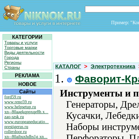
Пример: "К
КАТЕГОРИИ
Товары и услуги
Торговые марки
Виды деятельности
Города
Регионы
КАТАЛОГ
>
Электротехника
Страны
1.
РЕКЛАМА
Фаворит-Кр
НОВОЕ
Инструменты и 
Сайты
ford59.ru
Генераторы, Дре
www.reno59.ru
www.helpsetup.ru
xn--80aagkqppxqe8h.x...
Кусачки, Лебедк
zao-szsk.ru
www.europeaneducatio...
Наборы инструме
prestigerus.ru
rollerdoor.ru
Перфораторы, Пл
xn--80aibuxhdbs1g.xn...