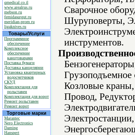
qmedical.co.il
Сварочное оборуд
www.arealrus.ru
mebson.ru
femidasurgut.ru
Шуруповерты, Эл
meridian-prom.ru
ligaknives.ru
Электроинструме
Товары/Услуги
Программное
инструментов.
обеспечение
Комплексное
Производственно
обеспечение
канцтоварами
Бензогенераторы
Поставка бумаги
Доставка канцелярии
Грузоподъемное 
Установка квартирных
водосчетчиков
СКУД
Козловые краны,
Комплектация для
рольставен
Провод, Редукто
Комплектация для ворот
Ремонт рольставен
Электродвигател
Ремонт ворот
Торговые марки
Электростанции,
Marantec
Nero Electronics
Энергосберегающ
Daming
Hanspert