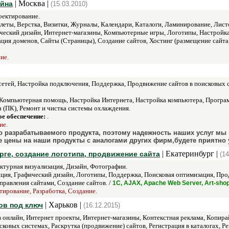
| Москва |
айна
(15.03.2010)
оектирование.
еты, Верстка, Визитки, Журналы, Календари, Каталоги, Ламинирование, Листо
ческий дизайн, Интернет-магазины, Компьютерные игры, Логотипы, Настройка
рация доменов, Сайты (Страницы), Создание сайтов, Хостинг (размещение сайта)
ие.
сетей, Настройка подключения, Поддержка, Продвижение сайтов в поисковых с
Компьютерная помощь, Настройка Интернета, Настройка компьютера, Програ
а (ПК), Ремонт и чистка системы охлаждения.
е обеспечение:
.
ие.
 разрабатываемого продукта, поэтому надежность наших услуг мы
е цены на наши продукты с аналогами других фирм,будете приятно
| Екатеринбург |
рге, создание логотипа, продвижение сайта
(14
ктурная визуализация, Дизайн, Фотографии.
ция, Графический дизайн, Логотипы, Поддержка, Поисковая оптимизация, Прод
правления сайтами, Создание сайтов. /
1С, AJAX, Apache Web Server, Art-shop
тирование, Разработка, Создание.
| Харьков |
ов под ключ
(16.12.2015)
онлайн, Интернет проекты, Интернет-магазины, Контекстная реклама, Копира
ковых системах, Раскрутка (продвижение) сайтов, Регистрация в каталогах, Р