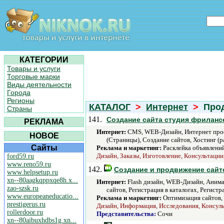
КАТЕГОРИИ
Товары и услуги
Торговые марки
Виды деятельности
Города
Регионы
КАТАЛОГ
>
Интернет
>
Прод
Страны
141.
Создание сайта студия фрилансе
РЕКЛАМА
Интернет:
CMS, WEB-Дизайн, Интернет проек
НОВОЕ
(Страницы), Создание сайтов, Хостинг (р
Сайты
Реклама и маркетинг:
Расклейка объявлений,
Дизайн, Заказы, Изготовление, Консультации
ford59.ru
www.reno59.ru
142.
Создание и продвижение сайт
www.helpsetup.ru
xn--80aagkqppxqe8h.x...
Интернет:
Flash дизайн, WEB-Дизайн, Анима
zao-szsk.ru
сайтов, Регистрация в каталогах, Регист
www.europeaneducatio...
Реклама и маркетинг:
Оптимизация сайтов, 
prestigerus.ru
Дизайн, Информация, Исследования, Консуль
rollerdoor.ru
Представительства:
Сочи
xn--80aibuxhdbs1g.xn...