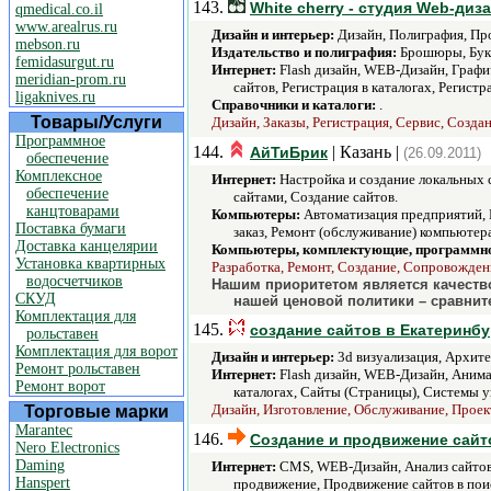
143.
White cherry - студия Web-диз
qmedical.co.il
www.arealrus.ru
Дизайн и интерьер:
Дизайн, Полиграфия, Пр
mebson.ru
Издательство и полиграфия:
Брошюры, Букл
femidasurgut.ru
Интернет:
Flash дизайн, WEB-Дизайн, Графи
meridian-prom.ru
сайтов, Регистрация в каталогах, Регист
ligaknives.ru
Справочники и каталоги:
.
Товары/Услуги
Дизайн, Заказы, Регистрация, Сервис, Создан
Программное
144.
| Казань |
АйТиБрик
(26.09.2011)
обеспечение
Комплексное
Интернет:
Настройка и создание локальных 
обеспечение
сайтами, Создание сайтов.
канцтоварами
Компьютеры:
Автоматизация предприятий, 
Поставка бумаги
заказ, Ремонт (обслуживание) компьютер
Доставка канцелярии
Компьютеры, комплектующие, программно
Установка квартирных
Разработка, Ремонт, Создание, Сопровожден
водосчетчиков
Нашим приоритетом является качество
СКУД
нашей ценовой политики – сравнит
Комплектация для
145.
создание сайтов в Екатеринбу
рольставен
Комплектация для ворот
Дизайн и интерьер:
3d визуализация, Архите
Ремонт рольставен
Интернет:
Flash дизайн, WEB-Дизайн, Анима
Ремонт ворот
каталогах, Сайты (Страницы), Системы у
Дизайн, Изготовление, Обслуживание, Проек
Торговые марки
Marantec
146.
Создание и продвижение сайт
Nero Electronics
Daming
Интернет:
CMS, WEB-Дизайн, Анализ сайтов 
Hanspert
продвижение, Продвижение сайтов в поис