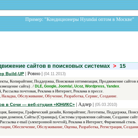
Пример: "Кондиционеры Hyundai оптом в Москв
вижение сайтов в поисковых системах
>
15
| Ровно |
р Build-UP
(04.11.2013)
ты, Копирайтинг, Поддержка, Поисковая оптимизация, Продвижение сайтов в 
азмещение сайта) . /
.
DLE, Google, Joomla!, Ucoz, Wordpress, Yandex
 Рассылка почтовая, Реклама в Интернет, Реклама в прессе.
, Наладка, Обслуживание, Обучение, Разработка, Сервис, Создание.
| Адлер |
ов в Сочи — веб-студия «ЮНИКС»
(05.03.2010)
ция, Баннеры, Графический дизайн, Копирайтинг, Логотипы, Поддержка, Поиск
рация доменов, Сайты (Страницы), Системы управления сайтами, Создание сайто
Рассылка e-mail (электронной почтой), Реклама в Интернет, Фирменный стиль.
тации, Обеспечение, Обслуживание, Оценка, Разработка, Регистрация, Создан