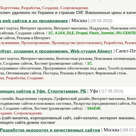
 Подготовка, Разработка, Создание, Сопровождение.
 ключ удаленно по Украине и странам СНГ. Взвешенные цены и каче
| Москва |
ка web сайтов и их продвижение
(30.04.2010)
нет портал, Интернет проекты, Интернет-магазины, Поддержка, Поисковая опт
айтами, Создание сайтов. /
1С, AJAX, DLE, Drupal, Flash, Joomla!, RU-CENTE
 сайтов, Реклама в Интернет.
служивание, Проектирование, Производство (изготовление), Разработка, Реали
| Санкт-Пе
рбург, создание и продвижение. Web-студия Айнест
ет портал, Интернет-магазины, Контекстная реклама, Поисковая оптимизация,
 Создание сайтов, Хостинг (размещение сайта) . /
.
1С
ограммное обеспечение, Программное обеспечение под заказ, Техобслуживание
ы, Оптимизация сайтов, Постеры, Реклама в Интернет, Фирменный стиль.
ие, Разработка, Создание.
| Уфа |
ающих сайтов в Уфе, Стерлитамаке, РБ
(17.08.2014)
онлайн, Выделенные серверы, Графический дизайн, Интернет-магазины, Конте
одвижение сайтов в поисковых системах, Раскрутка (продвижение) сайтов, Рас
 Создание сайтов, Хостинг (размещение сайта) . /
.
SiteEdit
Создание, Сопровождение.
 (сайт-визитка, корпоративный сайт, сайт-каталог, интернет магази
вующего сайта домен хостинг
| Москва |
| Разработка недорогих и качественных сайтов
(08.03.