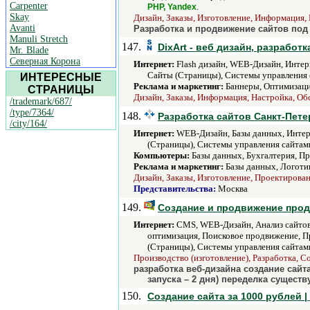
Carpenter
.
PHP, Yandex
Skay
Дизайн, Заказы, Изготовление, Информация,
Avanti
Разработка и продвижение сайтов под
Manuli Stretch
147.
DixArt - веб дизайн, разработ
Mr. Blade
Северная Корона
Интернет:
Flash дизайн, WEB-Дизайн, Интер
Сайты (Страницы), Системы управления с
ИНТЕРЕСНЫЕ
Реклама и маркетинг:
Баннеры, Оптимизация
СТРАНИЦЫ
Дизайн, Заказы, Информация, Настройка, Об
/trademark/687/
/type/7364/
148.
Разработка сайтов Санкт-Пете
/city/164/
Интернет:
WEB-Дизайн, Базы данных, Интерн
(Страницы), Системы управления сайтами,
Компьютеры:
Базы данных, Бухгалтерия, Пр
Реклама и маркетинг:
Базы данных, Логотип
Дизайн, Заказы, Изготовление, Проектирован
Представительства:
Москва
149.
Создание и продвижение прод
Интернет:
CMS, WEB-Дизайн, Анализ сайтов 
оптимизация, Поисковое продвижение, Пр
(Страницы), Системы управления сайтами,
Производство (изготовление), Разработка, 
разработка веб-дизайна создание сайта
запуска – 2 дня) переделка сущест
150.
Создание сайта за 1000 рублей 