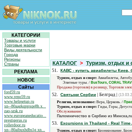
КАТЕГОРИИ
Товары и услуги
Торговые марки
Виды деятельности
Города
Регионы
КАТАЛОГ
>
Туризм, отдых и 
Страны
51.
КАВС - купить авиабилеты Киев, 
РЕКЛАМА
Туризм, отдых и спорт:
Авиабилеты, Автобус
НОВОЕ
Элитные туры. /
BusTours, CORAL TRAV
Сайты
Продажа (торговля) в розницу, Торговля эле
ford59.ru
52.
| Белград |
Святыни Сербии
(13.03.
www.reno59.ru
www.helpsetup.ru
Религия, непознанное:
Вера, Церковь. /
Прав
xn--80aagkqppxqe8h.x...
Туризм, отдых и спорт:
Гиды, Горы, Дегуста
zao-szsk.ru
Обслуживание.
www.europeaneducatio...
Паломничество в Сербию из Минска,п
prestigerus.ru
53.
Excursions in Thailand - Real Time
rollerdoor.ru
xn--80aibuxhdbs1g.xn...
Туризм, отдых и спорт:
Бронирование, Брони