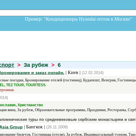
Пример: "Кондиционеры Hyundai оптом в Москв
спорт
>
За рубеж
>
6
| Киев |
бронирование и заказ онлайн.
(12.02.2014)
ные поездки, Бронирование отелей (гостиниц), Будапешт, Венгрия, Гостиницы 
.
EL, TEZ TOUR, TOURTESS
ктронная.
2014)
.
ославие, Христианство
ция вина, За рубеж, Образовательные программы, Праздники, Рестораны, Сер
аломнические туры по средневековым сербским монастырям и свя
| Бангкок |
 Asia Group
(26.11.2009)
рование билетов, Гостиницы (отели), За рубеж, Индивидуальный туризм, Таил