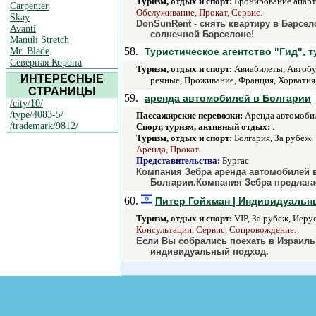
Туризм, отдых и спорт:
Бронирование апарта
Carpenter
Обслуживание, Прокат, Сервис.
Skay
DonSunRent - снять квартиру в Барсел
Avanti
солнечной Барселоне!
Manuli Stretch
58.
Mr. Blade
Туристическое агентство "Гид", т
Северная Корона
Туризм, отдых и спорт:
Авиабилеты, Автобус
ИНТЕРЕСНЫЕ
речные, Проживание, Франция, Хорватия,
СТРАНИЦЫ
59.
аренда автомобилей в Болгарии
/city/10/
/type/4083-5/
Пассажирские перевозки:
Аренда автомобил
/trademark/9812/
Спорт, туризм, активный отдых:
.
Туризм, отдых и спорт:
Болгария, За рубеж.
Аренда, Прокат.
Представительства:
Бургас
Компания Зебра аренда автомобилей в
Болгарии.Компания Зебра предлагае
60.
Питер Гойхман | Индивидуальн
Туризм, отдых и спорт:
VIP, За рубеж, Иеру
Консультации, Сервис, Сопровождение.
Если Вы собрались поехать в Израиль
индивидуальный подход.