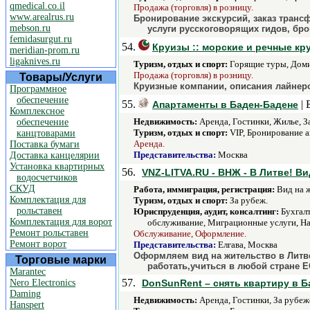
qmedical.co.il
Продажа (торговля) в розницу.
www.arealrus.ru
Бронирование экскурсий, заказ трансф
mebson.ru
услуги русскоговорящих гидов, бр
femidasurgut.ru
54.
Круизы :: морские и речные кру
meridian-prom.ru
ligaknives.ru
Туризм, отдых и спорт:
Горящие туры, Домин
Продажа (торговля) в розницу.
Товары/Услуги
Круизные компании, описания лайнеро
Программное
обеспечение
55.
| 
Апартаменты в Баден-Бадене
Комплексное
Недвижимость:
Аренда, Гостинки, Жилье, З
обеспечение
Туризм, отдых и спорт:
VIP, Бронирование а
канцтоварами
Аренда.
Поставка бумаги
Представительства:
Москва
Доставка канцелярии
Установка квартирных
56.
VNZ-LITVA.RU - ВНЖ - В Литве! Ви
водосчетчиков
СКУД
Работа, иммиграция, регистрация:
Вид на ж
Комплектация для
Туризм, отдых и спорт:
За рубеж.
рольставен
Юриспруденция, аудит, консалтинг:
Бухгалт
Комплектация для ворот
обслуживание, Миграционные услуги, На
Ремонт рольставен
Обслуживание, Оформление.
Ремонт ворот
Представительства:
Елгава, Москва
Оформляем вид на жительство в Литве
Торговые марки
работать,учиться в любой стране Е
Marantec
57.
Nero Electronics
DonSunRent – снять квартиру в Б
Daming
Недвижимость:
Аренда, Гостинки, За рубеж
Hanspert