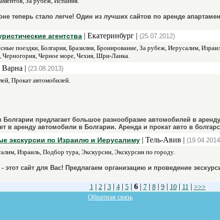
ментов, За рубеж, Испания.
оне теперь стало легче! Один из лучших сайтов по аренде апартаме
| Екатеринбург |
уристические агентства
(25.07.2012)
ные поездки, Болгария, Бразилия, Бронирование, За рубеж, Иерусалим, Израи
 Черногория, Черное море, Чехия, Шри-Ланка.
| Варна |
(23.08.2013)
ей, Прокат автомобилей.
 Болгарии предлагает большое разнообразие автомобилей в аренду
т в аренду автомобили в Болгарии. Аренда и прокат авто в болгарс
| Тель-Авив |
ые экскурсии по Израилю и Иерусалиму
(19.04.2014
салим, Израиль, Подбор тура, Экскурсии, Экскурсии по городу.
 - этот сайт для Вас! Предлагаем организацию и проведение экскур
|
|
|
|
|
6
|
|
|
|
|
|
1
2
3
4
5
7
8
9
10
11
>>>
Обратная связь