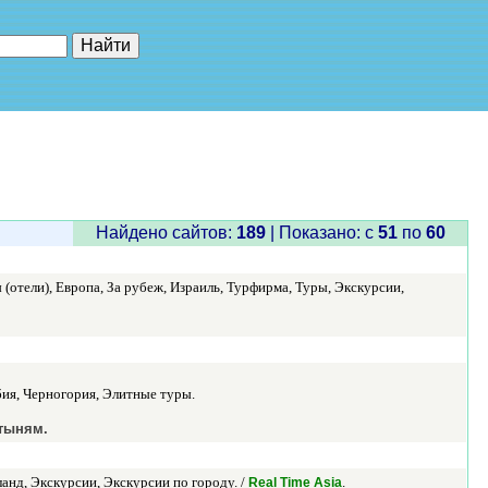
е"
Найдено сайтов:
189
| Показано: c
51
по
60
(отели), Европа, За рубеж, Израиль, Турфирма, Туры, Экскурсии,
бия, Черногория, Элитные туры.
тыням.
анд, Экскурсии, Экскурсии по городу. /
.
Real Time Asia