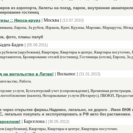
еров из аэропорта, билеты на поезд, паром, внутренние авиаперел
онирование гостиниц
| Москва |
изы :: Нисса-круиз
(13.07.2010)
икана, Европа, За рубеж, Израиль, Крит, Круизы, Марокко, Маршруты, Межд
в, фото, планы палуб
Баден-Баден |
(05.09.2011)
а рубежом (зарубежная), Квартиры, Квартиры в центре, Квартиры посуточно,
партаментов, Бронирование отелей (гостиниц), Гостиницы (отели), Европа, За
| Вильнюс |
д на жительство в Литве!
(31.01.2013)
ительство, Работа.
ерские услуги, Бухгалтерский учет (сопровождение), Временная регистрация,
логообложение (налоги), Нотариальные услуги (Нотариус), ПБОЮЛ, Предостав
 через открытие фирмы.Надежно, легально, не дорого . Имея ВНЖ 
С, легально покупать и эксплуатировать в РФ авто без растаможки.
| Барселона |
арселоне!
(30.05.2012)
ом (зарубежная), Квартиры, Квартиры в центре, Квартиры посуточно.