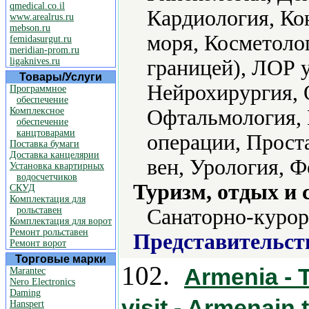
qmedical.co.il
Кардиология, Ко
www.arealrus.ru
mebson.ru
моря, Косметолог
femidasurgut.ru
meridian-prom.ru
ligaknives.ru
границей), ЛОР 
Товары/Услуги
Нейрохирургия, 
Программное
обеспечение
Комплексное
Офтальмология, 
обеспечение
канцтоварами
операции, Прост
Поставка бумаги
Доставка канцелярии
вен, Урология, 
Установка квартирных
водосчетчиков
Туризм, отдых и 
СКУД
Комплектация для
рольставен
Санаторно-курор
Комплектация для ворот
Ремонт рольставен
Представительст
Ремонт ворот
Торговые марки
102.
Armenia - T
Marantec
Nero Electronics
Daming
visit - Armenain 
Hanspert