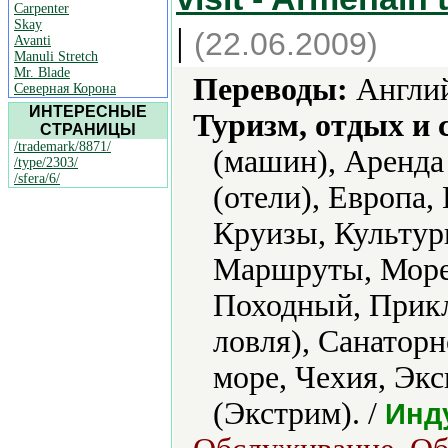
Carpenter
Skay
|
(22.06.2009)
Avanti
Manuli Stretch
Mr. Blade
Переводы:
Англий
Северная Корона
ИНТЕРЕСНЫЕ
Туризм, отдых и 
СТРАНИЦЫ
/trademark/8871/
(машин), Аренда
/type/2303/
/sfera/6/
(отели), Европа,
Круизы, Культур
Маршруты, Море,
Походный, Прик
ловля), Санаторн
море, Чехия, Эк
(Экстрим). /
Инд