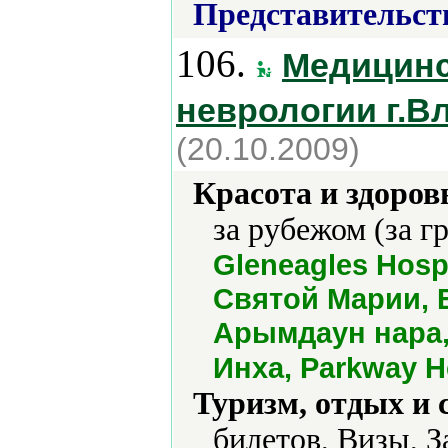
Представительст
106.
Медицинс
неврологии г.В
(20.10.2009)
Красота и здоров
за рубежом (за г
Gleneagles Hospi
Святой Марии, Е
Арымдаун нара,
Инха, Раrkway H
Туризм, отдых и 
билетов, Визы, З