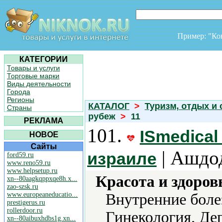
Пример: "К
КАТЕГОРИИ
Товары и услуги
Торговые марки
Виды деятельности
Города
Регионы
КАТАЛОГ
>
Туризм, отдых и 
Страны
рубеж
>
11
РЕКЛАМА
101.
ISmedical
НОВОЕ
Сайты
| Ашдо
израиле
ford59.ru
www.reno59.ru
www.helpsetup.ru
Красота и здоров
xn--80aagkqppxqe8h.x...
zao-szsk.ru
www.europeaneducatio...
Внутренние боле
prestigerus.ru
rollerdoor.ru
Гинекология, Де
xn--80aibuxhdbs1g.xn...