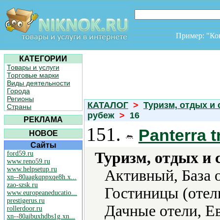
Пример: "К
КАТЕГОРИИ
Товары и услуги
Торговые марки
Виды деятельности
Города
Регионы
КАТАЛОГ
>
Туризм, отдых и 
Страны
рубеж
>
16
РЕКЛАМА
151.
Panterra t
НОВОЕ
Сайты
Туризм, отдых и 
ford59.ru
www.reno59.ru
www.helpsetup.ru
Активный, База о
xn--80aagkqppxqe8h.x...
zao-szsk.ru
Гостиницы (отели
www.europeaneducatio...
prestigerus.ru
Дачные отели, Ев
rollerdoor.ru
xn--80aibuxhdbs1g.xn...