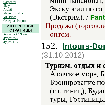
мини-пансионат,
Carpenter
Skay
Экскурсии по го
Avanti
Manuli Stretch
(Экстрим). /
Pant
Mr. Blade
Северная Корона
Продажа (торговля
ИНТЕРЕСНЫЕ
СТРАНИЦЫ
оптом.
/trademark/698-7/
/type/3258/
/type/2470/
152.
Intours-Do
(31.10.2012)
Туризм, отдых и 
Азовское море, Б
Бронирование но
(гостиниц), Буда
туры, Гостиницы 