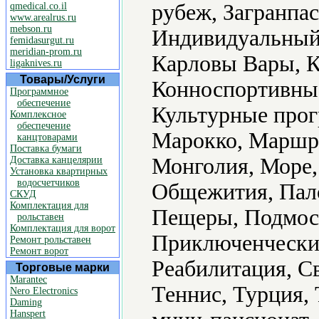
рубеж, Загранпас
qmedical.co.il
www.arealrus.ru
mebson.ru
Индивидуальный 
femidasurgut.ru
meridian-prom.ru
Карловы Вары, К
ligaknives.ru
Товары/Услуги
Конноспортивные
Программное
обеспечение
Культурные про
Комплексное
обеспечение
Марокко, Маршр
канцтоварами
Поставка бумаги
Монголия, Море,
Доставка канцелярии
Установка квартирных
водосчетчиков
Общежития, Пал
СКУД
Комплектация для
Пещеры, Подмоск
рольставен
Комплектация для ворот
Приключенчески
Ремонт рольставен
Ремонт ворот
Реабилитация, Св
Торговые марки
Marantec
Теннис, Турция,
Nero Electronics
Daming
Hanspert