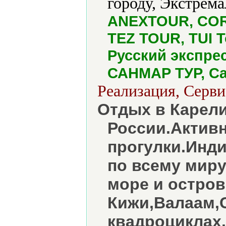
городу, Экстрема
ANEXTOUR, CORA
TEZ TOUR, TUI T
Русский экспрес
САНМАР ТУР, Са
Реализация, Серви
Отдых в Карели
России.Актив
прогулки.Инд
по всему мир
море и остров
Кижи,Валаам,
квадроциклах,