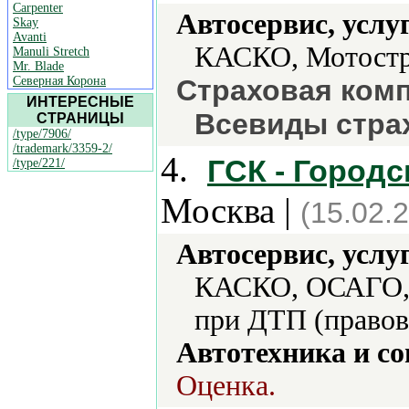
Carpenter
Автосервис, услу
Skay
Avanti
КАСКО, Мотостр
Manuli Stretch
Mr. Blade
Северная Корона
Страховая комп
ИНТЕРЕСНЫЕ
Всевиды стра
СТРАНИЦЫ
/type/7906/
/trademark/3359-2/
4.
ГСК - Город
/type/221/
Москва |
(15.02.
Автосервис, услу
КАСКО, ОСАГО, 
при ДТП (правова
Автотехника и с
Оценка.