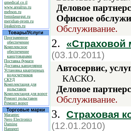
qmedical.co.il
Деловое партнерс
www.arealrus.ru
mebson.ru
Офисное обслужи
femidasurgut.ru
meridian-prom.ru
ligaknives.ru
Обслуживание.
Товары/Услуги
Программное
2.
«Страховой 
обеспечение
Комплексное
обеспечение
(03.10.2011)
канцтоварами
Поставка бумаги
Автосервис, услу
Доставка канцелярии
Установка квартирных
водосчетчиков
КАСКО.
СКУД
Комплектация для
Деловое партнерс
рольставен
Комплектация для ворот
Обслуживание.
Ремонт рольставен
Ремонт ворот
Торговые марки
3.
Страховая к
Marantec
Nero Electronics
(12.01.2010)
Daming
Hanspert