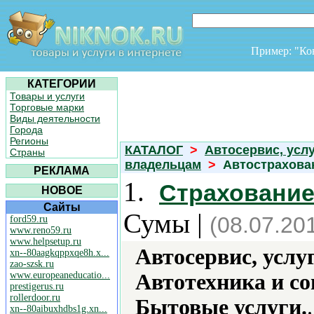
Пример: "К
КАТЕГОРИИ
Товары и услуги
Торговые марки
Виды деятельности
Города
Регионы
КАТАЛОГ
>
Автосервис, усл
Страны
владельцам
>
Автострахова
РЕКЛАМА
1.
Страхование
НОВОЕ
Сайты
Сумы |
(08.07.20
ford59.ru
www.reno59.ru
www.helpsetup.ru
Автосервис, услу
xn--80aagkqppxqe8h.x...
zao-szsk.ru
www.europeaneducatio...
Автотехника и с
prestigerus.ru
rollerdoor.ru
Бытовые услуги.
.
xn--80aibuxhdbs1g.xn...