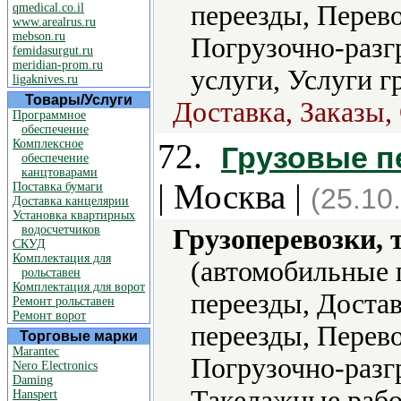
переезды, Перево
qmedical.co.il
www.arealrus.ru
mebson.ru
Погрузочно-разг
femidasurgut.ru
meridian-prom.ru
услуги, Услуги г
ligaknives.ru
Товары/Услуги
Доставка, Заказы,
Программное
обеспечение
Комплексное
72.
Грузовые п
обеспечение
канцтоварами
| Москва |
Поставка бумаги
(25.10
Доставка канцелярии
Установка квартирных
водосчетчиков
Грузоперевозки, 
СКУД
Комплектация для
(автомобильные 
рольставен
Комплектация для ворот
переезды, Доста
Ремонт рольставен
Ремонт ворот
переезды, Перево
Торговые марки
Marantec
Погрузочно-разг
Nero Electronics
Daming
Такелажные рабо
Hanspert