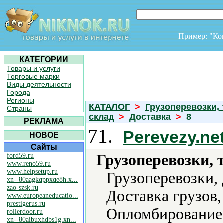
Пример: "К
КАТЕГОРИИ
Товары и услуги
Торговые марки
Виды деятельности
Города
Регионы
КАТАЛОГ
>
Грузоперевозки,
Страны
склад
>
Доставка
>
8
РЕКЛАМА
71.
Perevezy.ne
НОВОЕ
Сайты
Грузоперевозки, 
ford59.ru
www.reno59.ru
www.helpsetup.ru
Грузоперевозки,
xn--80aagkqppxqe8h.x...
zao-szsk.ru
Доставка грузов,
www.europeaneducatio...
prestigerus.ru
Опломбирование,
rollerdoor.ru
xn--80aibuxhdbs1g.xn...