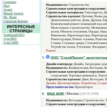
Carpenter
Недвижимость:
Строительство.
Skay
Строительные конструкции и сооружения:
Avanti
Строительные материалы:
Гипсокартон, Дв
Manuli Stretch
Строительство и ремонт:
Вагонка, Валка де
Mr. Blade
Демонтажные работы, Дома, Дренаж, Евр
Северная Корона
Комплексный ремонт помещений под клю
ИНТЕРЕСНЫЕ
Малоэтажное строительство, Межкомнатн
СТРАНИЦЫ
полов, Объекты отопления, Ограды, Огра
/trademark/661/
Павильоны, Парогенераторы, Перегородк
/type/882/
Реконструкция, Ремонт техники, Решетк
/type/3449/
Ставни, Стальные двери, Стеновой камен
Устройство полов, Утепление, Фасадные 
Ремонт.
5.
ООО "СтройПроект" архитектура
Дизайн и интерьер:
Дизайн, Загородные дом
Недвижимость:
Коммерческая, Коттеджи, К
Строительные конструкции и сооружения:
сооружения, Торговые комплексы, Торго
Строительство и ремонт:
Дачи, Коттеджи, П
Дизайн, Проектирование, Разработка, Создан
Представительства:
Красногорск
6.
| Москва |
ВАШ ДОМ
(03.03.2009)
Недвижимость:
Коттеджи, Строительство, У
Строительные конструкции и сооружения: