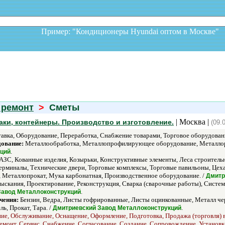
Пример: "Кондиционеры Hyundai оптом в Москв
 ремонт
>
Сметы
| Москва |
аки, контейнеры. Производство и изготовление.
(09.
авка, Оборудование, Переработка, Снабжение товарами, Торговое оборудовани
дование:
Металлообработка, Металлопрофилирующее оборудование, Металлор
.
кций
АЗС, Кованные изделия, Козырьки, Конструктивные элементы, Леса строитель
ерминалы, Технические двери, Торговые комплексы, Торговые павильоны, Цеха
 Металлопрокат, Мука карбонатная, Производственное оборудование. /
Дмитр
скания, Проектирование, Реконструкция, Сварка (сварочные работы), Систе
.
Завод Металлоконструкций
чения:
Бензин, Ведра, Листы гофрированные, Листы оцинкованные, Металл ч
, Прокат, Тара. /
.
Дмитриевский Завод Металлоконструкций
ние, Обслуживание, Оснащение, Оформление, Подготовка, Продажа (торговля) 
 Ремонт, Сервис, Снабжение, Согласование, Создание, Сопровождение, Установк