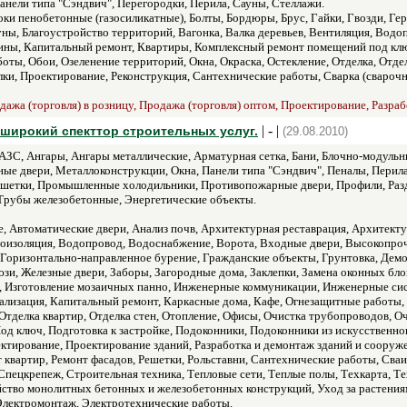
анели типа "Сэндвич", Перегородки, Перила, Сауны, Стеллажи.
оки пенобетонные (газосиликатные), Болты, Бордюры, Брус, Гайки, Гвозди, Ге
уны, Благоустройство территорий, Вагонка, Валка деревьев, Вентиляция, Водо
ины, Капитальный ремонт, Квартиры, Комплексный ремонт помещений под кл
ы, Обои, Озеленение территорий, Окна, Окраска, Остекление, Отделка, Отдел
лки, Проектирование, Реконструкция, Сантехнические работы, Сварка (свароч
ажа (торговля) в розницу, Продажа (торговля) оптом, Проектирование, Разраб
| - |
широкий спекттор строительных услуг.
(29.08.2010)
АЗС, Ангары, Ангары металлические, Арматурная сетка, Бани, Блочно-модульн
ые двери, Металлоконструкции, Окна, Панели типа "Сэндвич", Пеналы, Перила
шетки, Промышленные холодильники, Противопожарные двери, Профили, Раздв
Трубы железобетонные, Энергетические объекты.
, Автоматические двери, Анализ почв, Архитектурная реставрация, Архитект
роизоляция, Водопровод, Водоснабжение, Ворота, Входные двери, Высокопро
 Горизонтально-направленное бурение, Гражданские объекты, Грунтовка, Демо
и, Железные двери, Заборы, Загородные дома, Заклепки, Замена оконных блок
, Изготовление мозаичных панно, Инженерные коммуникации, Инженерные сис
лизация, Капитальный ремонт, Каркасные дома, Кафе, Огнезащитные работы, 
 Отделка квартир, Отделка стен, Отопление, Офисы, Очистка трубопроводов, 
од ключ, Подготовка к застройке, Подоконники, Подоконники из искусственно
тирование, Проектирование зданий, Разработка и демонтаж зданий и сооружен
т квартир, Ремонт фасадов, Решетки, Рольставни, Сантехнические работы, Сва
Спецкрепеж, Строительная техника, Тепловые сети, Теплые полы, Техкарта, 
ройство монолитных бетонных и железобетонных конструкций, Уход за растен
лектромонтаж, Электротехнические работы.