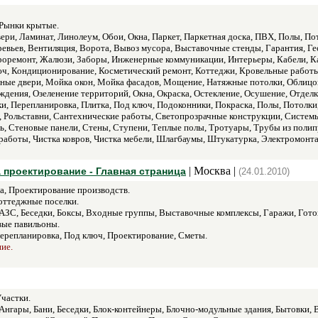
Рынки крытые.
ери, Ламинат, Линолеум, Обои, Окна, Паркет, Паркетная доска, ПВХ, Полы, По
ревьев, Вентиляция, Ворота, Вывоз мусора, Выставочные стенды, Гарантия, Ге
оремонт, Жалюзи, Заборы, Инженерные коммуникации, Интерьеры, Кабели, Ка
ч, Кондиционирование, Косметический ремонт, Коттеджи, Кровельные работы
ые двери, Мойка окон, Мойка фасадов, Мощение, Натяжные потолки, Облицов
ждения, Озеленение территорий, Окна, Окраска, Остекление, Осушение, Отделк
и, Перепланировка, Плитка, Под ключ, Подоконники, Покраска, Полы, Потолки
и, Рольставни, Сантехнические работы, Светопрозрачные конструкции, Систем
ь, Стеновые панели, Стены, Ступени, Теплые полы, Тротуары, Трубы из полип
работы, Чистка ковров, Чистка мебели, Шлагбаумы, Штукатурка, Электромонт
| Москва |
 проектирование - Главная страница
(24.01.2010)
а, Проектирование производств.
оттеджные поселки.
АЗС, Беседки, Боксы, Входные группы, Выставочные комплексы, Гаражи, Гот
вые павильоны.
ерепланировка, Под ключ, Проектирование, Сметы.
ие.
частки.
Ангары, Бани, Беседки, Блок-контейнеры, Блочно-модульные здания, Бытовки, 