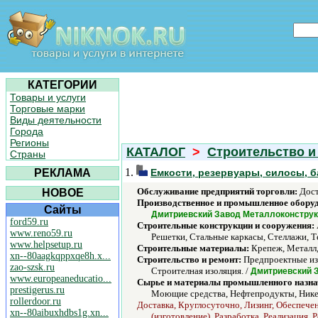
КАТЕГОРИИ
Товары и услуги
Торговые марки
Виды деятельности
Города
Регионы
КАТАЛОГ
>
Строительство и
Страны
1.
РЕКЛАМА
Емкости, резервуары, силосы, б
Обслуживание предприятий торговли:
Дост
НОВОЕ
Производственное и промышленное обору
Сайты
Дмитриевский Завод Металлоконстру
ford59.ru
Строительные конструкции и сооружения:
www.reno59.ru
Решетки, Стальные каркасы, Стеллажи, Т
www.helpsetup.ru
Строительные материалы:
Крепеж, Металл,
xn--80aagkqppxqe8h.x...
Строительство и ремонт:
Предпроектные изы
zao-szsk.ru
Строителная изоляция. /
Дмитриевский 
www.europeaneducatio...
Сырье и материалы промышленного назна
prestigerus.ru
Моющие средства, Нефтепродукты, Никель
rollerdoor.ru
Доставка, Круглосуточно, Лизинг, Обеспече
xn--80aibuxhdbs1g.xn...
(изготовление), Разработка, Реализация,