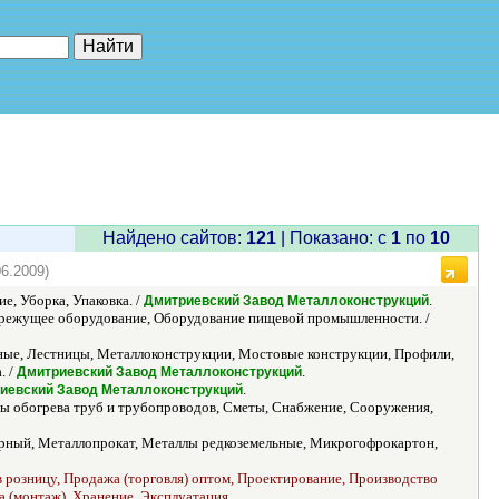
е"
Найдено сайтов:
121
| Показано: c
1
по
10
06.2009)
е, Уборка, Упаковка. /
.
Дмитриевский Завод Металлоконструкций
ежущее оборудование, Оборудование пищевой промышленности. /
ные, Лестницы, Металлоконструкции, Мостовые конструкции, Профили,
. /
.
Дмитриевский Завод Металлоконструкций
.
иевский Завод Металлоконструкций
мы обогрева труб и трубопроводов, Сметы, Снабжение, Сооружения,
ерный, Металлопрокат, Металлы редкоземельные, Микрогофрокартон,
в розницу, Продажа (торговля) оптом, Проектирование, Производство
а (монтаж), Хранение, Эксплуатация.