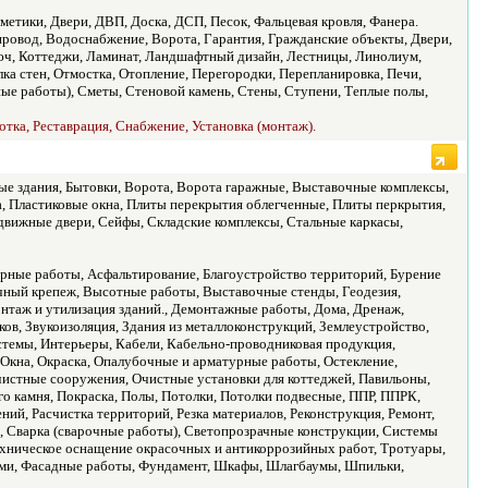
рметики, Двери, ДВП, Доска, ДСП, Песок, Фальцевая кровля, Фанера.
провод, Водоснабжение, Ворота, Гарантия, Гражданские объекты, Двери,
юч, Коттеджи, Ламинат, Ландшафтный дизайн, Лестницы, Линолиум,
ка стен, Отмостка, Отопление, Перегородки, Перепланировка, Печи,
ные работы), Сметы, Стеновой камень, Стены, Ступени, Теплые полы,
отка, Реставрация, Снабжение, Установка (монтаж).
ые здания, Бытовки, Ворота, Ворота гаражные, Выставочные комплексы,
, Пластиковые окна, Плиты перекрытия облегченные, Плиты перкрытия,
ижные двери, Сейфы, Складские комплексы, Стальные каркасы,
урные работы, Асфальтирование, Благоустройство территорий, Бурение
чный крепеж, Высотные работы, Выставочные стенды, Геодезия,
нтаж и утилизация зданий., Демонтажные работы, Дома, Дренаж,
ов, Звукоизоляция, Здания из металлоконструкций, Землеустройство,
темы, Интерьеры, Кабели, Кабельно-проводниковая продукция,
Окна, Окраска, Опалубочные и арматурные работы, Остекление,
Очистные сооружения, Очистные установки для коттеджей, Павильоны,
го камня, Покраска, Полы, Потолки, Потолки подвесные, ППР, ППРК,
ий, Расчистка территорий, Резка материалов, Реконструкция, Ремонт,
и, Сварка (сварочные работы), Светопрозрачные конструкции, Системы
Техническое оснащение окрасочных и антикоррозийных работ, Тротуары,
иями, Фасадные работы, Фундамент, Шкафы, Шлагбаумы, Шпильки,