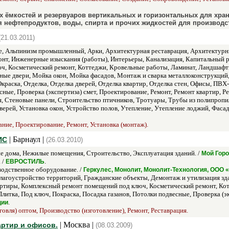
х ёмкостей и резервуаров вертикальных и горизонтальных для хра
я нефтепродуктов, воды, спирта и прочих жидкостей для производс
(21.03.2011)
, Альпинизм промышленный, Арки, Архитектурная реставрация, Архитектурные
т, Инженерные изыскания (работы), Интерьеры, Канализация, Капитальный ре
ч, Косметический ремонт, Коттеджи, Кровельные работы, Ламинат, Ландшафт
ые двери, Мойка окон, Мойка фасадов, Монтаж и сварка металлоконструкци
Окраска, Отделка, Отделка дверей, Отделка квартир, Отделка стен, Офисы, ПВ
сные, Проверка (экспертиза) смет, Проектирование, Ремонт, Ремонт квартир, 
, Стеновые панели, Строительство птичников, Тротуары, Трубы из полипропи
дверей, Установка окон, Устройство полов, Утепление, Утепление лоджий, Фа
ание, Проектирование, Ремонт, Установка (монтаж).
| Барнаул |
ИС
(26.03.2010)
 дома, Нежилые помещения, Строительство, Эксплуатация зданий. /
Мой Горо
. /
.
ЕВРОСТИЛЬ
одственное оборудование. /
Геркулес, Монолит, Монолит-Технология, ООО 
лагоустройство территорий, Гражданские объекты, Демонтаж и утилизация з
ртиры, Комплексный ремонт помещений под ключ, Косметический ремонт, Ко
итка, Под ключ, Покраска, Посадка газанов, Потолки подвесные, Проверка (эк
.
ции
говля) оптом, Производство (изготовление), Ремонт, Реставрация.
| Москва |
артир и офисов.
(08.03.2009)