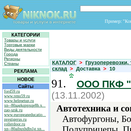
Пример: "К
КАТЕГОРИИ
Товары и услуги
Торговые марки
Виды деятельности
Города
Регионы
КАТАЛОГ
>
Грузоперевозки,
Страны
склад
>
Доставка
>
10
РЕКЛАМА
НОВОЕ
91.
ООО ПКФ 
Сайты
ford59.ru
(13.11.2002)
www.reno59.ru
www.helpsetup.ru
xn--80aagkqppxqe8h.x...
Автотехника и с
zao-szsk.ru
www.europeaneducatio...
Автофургоны, Бо
prestigerus.ru
rollerdoor.ru
Полуприцепы, П
xn--80aibuxhdbs1g.xn...