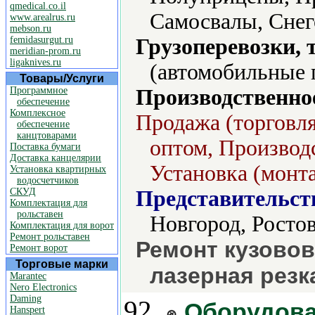
qmedical.co.il
Самосвалы, Снег
www.arealrus.ru
mebson.ru
femidasurgut.ru
Грузоперевозки, 
meridian-prom.ru
ligaknives.ru
(автомобильные п
Товары/Услуги
Программное
Производственно
обеспечение
Комплексное
Продажа (торговля
обеспечение
канцтоварами
оптом, Производс
Поставка бумаги
Доставка канцелярии
Установка (монт
Установка квартирных
водосчетчиков
СКУД
Представительст
Комплектация для
рольставен
Новгород, Росто
Комплектация для ворот
Ремонт рольставен
Ремонт кузовов
Ремонт ворот
Торговые марки
лазерная резк
Marantec
Nero Electronics
Daming
92.
Оборудова
Hanspert