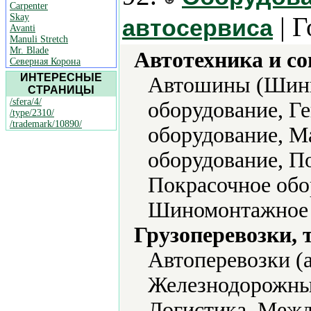
Carpenter
Skay
| Г
автосервиса
Avanti
Manuli Stretch
Mr. Blade
Автотехника и с
Северная Корона
ИНТЕРЕСНЫЕ
Автошины (Шины
СТРАНИЦЫ
/sfera/4/
оборудование, Г
/type/2310/
/trademark/10890/
оборудование, М
оборудование, П
Покрасочное обо
Шиномонтажное 
Грузоперевозки, 
Автоперевозки (
Железнодорожные
Логистика, Межд