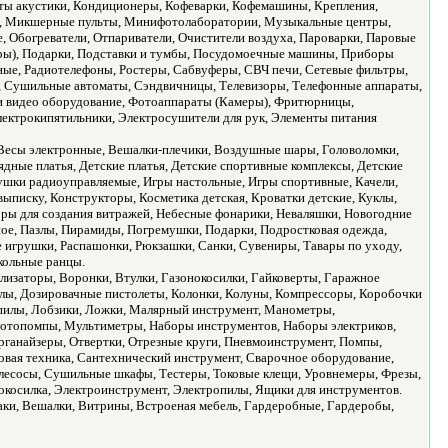
кты акустики, Кондиционеры, Кофеварки, Кофемашины, Крепления,
, Микшерные пульты, Минифотолаборатории, Музыкальные центры,
 Обогреватели, Отпариватели, Очистители воздуха, Пароварки, Паровые
еры), Подарки, Подставки и тумбы, Посудомоечные машины, Приборы
ные, Радиотелефоны, Ростеры, Сабвуферы, СВЧ печи, Сетевые фильтры,
 Сушильные автоматы, Сэндвичницы, Телевизоры, Телефонные аппараты,
 и видео оборудование, Фотоаппараты (Камеры), Фритюрницы,
ектрокипятильники, Электросушители для рук, Элементы питания
, Весы электронные, Вешалки-плечики, Воздушные шары, Головоломки,
ядные платья, Детские платья, Детские спортивные комплексы, Детские
ушки радиоуправляемые, Игры настольные, Игры спортивные, Качели,
 выписку, Конструкторы, Косметика детская, Кроватки детские, Куклы,
ры для создания витражей, Небесные фонарики, Неваляшки, Новогодние
ое, Пазлы, Пирамиды, Погремушки, Подарки, Подростковая одежда,
 игрушки, Распашонки, Рюкзашки, Санки, Сувениры, Тавары по уходу,
кольные ранцы.
лизаторы, Воронки, Втулки, Газонокосилки, Гайковерты, Гаражное
илы, Дозировачные пистолеты, Колонки, Колуны, Компрессоры, Коробочки
 пилы, Лобзики, Ложки, Малярный инструмент, Манометры,
отопомпы, Мультиметры, Наборы инструментов, Наборы электриков,
ганайзеры, Отвертки, Отрезные круги, Пневмоинструмент, Помпы,
овая техника, Сантехнический инструмент, Сварочное оборудование,
есосы, Сушильные шкафы, Тестеры, Токовые клещи, Уровнемеры, Фрезы,
осилка, Электроинструмент, Электропилы, Ящики для инструментов.
таки, Вешалки, Витрины, Встроеная мебель, Гардеробные, Гардеробы,