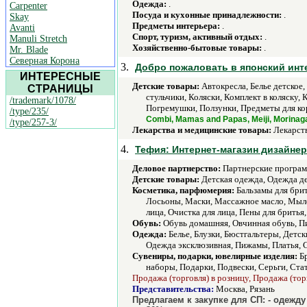
Одежда:
.
Carpenter
Посуда и кухонные принадлежности:
.
Skay
Предметы интерьера:
.
Avanti
Спорт, туризм, активный отдых:
.
Manuli Stretch
Хозяйственно-бытовые товары:
.
Mr. Blade
Северная Корона
3.
Добро пожаловать в японский инт
ИНТЕРЕСНЫЕ
Детские товары:
Автокресла, Белье детское
СТРАНИЦЫ
стульчики, Коляски, Комплект в коляску,
/trademark/1078/
Погремушки, Ползунки, Предметы для ко
/type/235/
Combi, Mamas and Papas, Meiji, Morinag
/type/257-3/
Лекарства и медицинские товары:
Лекарств
4.
Тефия: Интернет-магазин дизайнер
Деловое партнерство:
Партнерские програм
Детские товары:
Детская одежда, Одежда де
Косметика, парфюмерия:
Бальзамы для брить
Лосьоны, Маски, Массажное масло, Мыло
лица, Очистка для лица, Пены для брить
Обувь:
Обувь домашняя, Овчинная обувь, Пи
Одежда:
Белье, Блузки, Бюстгальтеры, Детс
Одежда эксклюзивная, Пижамы, Платья, С
Сувениры, подарки, ювелирные изделия:
Бр
наборы, Подарки, Подвески, Серьги, Ст
Продажа (торговля) в розницу, Продажа (тор
Представительства:
Москва, Рязань
Предлагаем к закупке для СП: - одежду