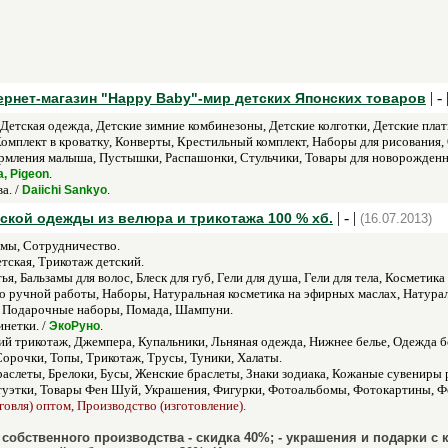
| - 
ернет-магазин "Happy Baby"-мир детских Японских товаров
, Детская одежда, Детские зимние комбинезоны, Детские колготки, Детские пл
 Комплект в кроватку, Конверты, Крестильный комплект, Наборы для рисования
рмления малыша, Пустышки, Распашонки, Стульчики, Товары для новорожденн
.
a, Pigeon
а. /
.
Daiichi Sankyo
| - |
ской одежды из велюра и трикотажа 100 % хб.
(16.07.2013)
мы, Сотрудничество.
тская, Трикотаж детский.
я, Бальзамы для волос, Блеск для губ, Гели для душа, Гели для тела, Косметика
 ручной работы, Наборы, Натуральная косметика на эфирных маслах, Натура
я, Подарочные наборы, Помада, Шампуни.
нетки. /
.
ЭкоРуно
кий трикотаж, Джемпера, Купальники, Льняная одежда, Нижнее белье, Одежда 
орочки, Топы, Трикотаж, Трусы, Туники, Халаты.
аслеты, Брелоки, Бусы, Женские браслеты, Знаки зодиака, Кожаные сувениры 
атуэтки, Товары Фен Шуй, Украшения, Фигурки, Фотоальбомы, Фотокартины, Ф
говля) оптом, Производство (изготовление).
 собственного производства - скидка 40%; - украшения и подарки с к