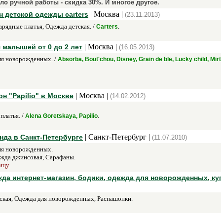
ло ручной работы - скидка 30%. И многое другое.
| Москва |
н детской одежды carters
(23.11.2013)
арядные платья, Одежда детская. /
.
Carters
| Москва |
 малышей от 0 до 2 лет
(16.05.2013)
ля новорожденных. /
Absorba, Bout'chou, Disney, Grain de ble, Lucky child, Mirti
| Москва |
 "Papilio" в Москве
(14.02.2012)
платья. /
.
Alena Goretskaya, Papilio
| Санкт-Петербург |
нда в Санкт-Петербурге
(11.07.2010)
ля новорожденных.
жда джинсовая, Сарафаны.
ицу.
жда интернет-магазин, бодики, одежда для новорожденных, ку
ская, Одежда для новорожденных, Распашонки.