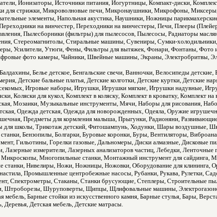
атели, Ионизаторы, Источники питания, Йогуртницы, Компакт-диски, Компле
и для стрижки, Микроволновые печи, Микронаушники, Микрофоны, Миксеры
ательные элементы, Напольная акустика, Наушники, Ножницы парикмахерские,
Переходники на винчестер, Переходники на винчестеры, Печи, Плееры (Плей
авления, Пылесборники (фильтры) для пылесосов, Пылесосы, Радиаторы масля
ния, Стереомагнитолы, Стиральные машины, Сувениры, Сумки-холодильники,
теры, Усилители, Утюги, Фены, Фильтры для вытяжек, Фонари, Фонтаны, Фото
фровые фото камеры, Чайники, Швейные машины, Экраны, Электробритвы, Эл
Балдахины, Белье детское, Бенгальские свечи, Ванночки, Велосипеды детские
ерия, Детские бальные платья, Детские колготки, Детские куртки, Детские нар
секомых, Игровые наборы, Игрушки, Игрушки мягкие, Игрушки надувные, Игр
ки, Коляски для кукол, Комплект в коляску, Комплект в кроватку, Комплект на
кая, Мозаики, Музыкальные инструменты, Мячи, Наборы для рисования, Набо
тская, Одежда детская, Одежда для новорожденных, Одеяла, Оружие игрушечн
ушечная, Предметы для кормления малыша, Прыгунки, Радионяни, Развивающие
ы для школы, Трикотаж детский, Фитошампунь, Ходунки, Шары воздушные, Ш
станки, Бензопилы, Болгарки, Буровые коронки, Буры, Вентиляторы, Виброана
мент, Гильотины, Горелки газовые, Дальномеры, Диски алмазные, Дисковые п
ки, Лазерные измерители, Лазерных анализаторов частиц, Лебедки, Ленточные
Микроскопы, Многопильные станки, Монтажный инструмент для сайдинга, М
 станки, Нивелиры, Ножи, Ножницы, Ножовки, Оборудование для клининга, Ор
настила, Промышленные центробежные насосы, Рубанки, Рукава, Рулетки, Сад
нт, Спектрометры, Стаканы, Станки брусующие, Степлеры, Строительные пыл
и, Штроборезы, Шуруповерты, Щипцы, Щлифовальные машины, Электрогазонок
я мебель, Барные стойки из искусственного камня, Барные стулья, Бары, Верс
ь, Деревья, Детская мебель, Детские матрасы.