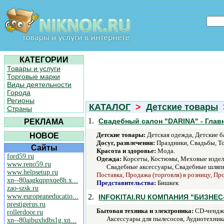
КАТЕГОРИИ
Товары и услуги
Торговые марки
Виды деятельности
Города
Регионы
КАТАЛОГ
>
Детские товары
Страны
1.
Свадебный салон "DARINA" - Глав
РЕКЛАМА
Детские товары:
Детская одежда, Детские ба
НОВОЕ
Досуг, развлечения:
Праздники, Свадьбы, Т
Сайты
Красота и здоровье:
Мода.
ford59.ru
Одежда:
Корсеты, Костюмы, Меховые изделия
www.reno59.ru
Свадебные аксессуары, Свадебные шляпки
www.helpsetup.ru
Поставка, Продажа (торговля) в розницу, Про
xn--80aagkqppxqe8h.x...
Представительства:
Бишкек
zao-szsk.ru
www.europeaneducatio...
2.
INFOKITAI.RU КОМПАНИЯ "БИЗНЕС
prestigerus.ru
Бытовая техника и электроника:
CD-чендже
rollerdoor.ru
Аксессуары для пылесосов, Аудиотехник
xn--80aibuxhdbs1g.xn...