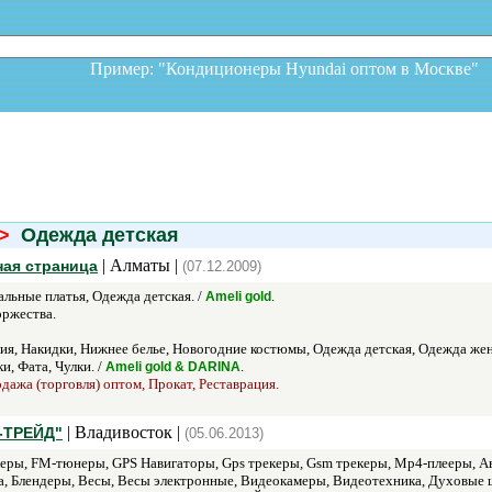
Пример: "Кондиционеры Hyundai оптом в Москв
>
Одежда детская
| Алматы |
ная страница
(07.12.2009)
льные платья, Одежда детская. /
.
Ameli gold
оржества.
, Накидки, Нижнее белье, Новогодние костюмы, Одежда детская, Одежда женс
, Фата, Чулки. /
.
Ameli gold & DARINA
дажа (торговля) оптом, Прокат, Реставрация.
| Владивосток |
-ТРЕЙД"
(05.06.2013)
ры, FM-тюнеры, GPS Навигаторы, Gps трекеры, Gsm трекеры, Mp4-плееры, Ав
а, Блендеры, Весы, Весы электронные, Видеокамеры, Видеотехника, Духовые 