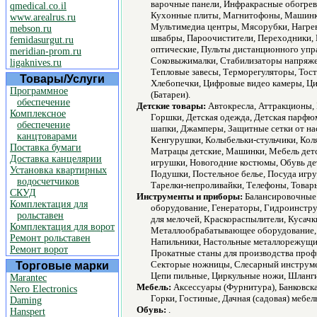
варочные панели, Инфракрасные обогрев
qmedical.co.il
Кухонные плиты, Магнитофоны, Машинк
www.arealrus.ru
Мультимедиа центры, Мясорубки, Нагрев
mebson.ru
швабры, Пароочистители, Переходники, 
femidasurgut.ru
оптические, Пульты дистанционного упр
meridian-prom.ru
Соковыжималки, Стабилизаторы напряже
ligaknives.ru
Тепловые завесы, Терморегуляторы, Тос
Товары/Услуги
Хлебопечки, Цифровые видео камеры, Ци
Программное
(Батареи).
обеспечение
Детские товары:
Автокресла, Аттракционы, 
Комплексное
Горшки, Детская одежда, Детская парфюм
обеспечение
шапки, Джамперы, Защитные сетки от на
канцтоварами
Кенгурушки, Колыбельки-стульчики, Коляс
Поставка бумаги
Матрацы детские, Машинки, Мебель детс
Доставка канцелярии
игрушки, Новогодние костюмы, Обувь де
Установка квартирных
Подушки, Постельное белье, Посуда игр
водосчетчиков
Тарелки-непроливайки, Телефоны, Товар
СКУД
Инструменты и приборы:
Балансировочные 
Комплектация для
оборудование, Генераторы, Гидроинстру
рольставен
для мелочей, Краскораспылители, Кусач
Комплектация для ворот
Металлообрабатывающее оборудование, 
Ремонт рольставен
Напильники, Настольные металлорежущие
Ремонт ворот
Прокатные станы для производства проф
Секторые ножницы, Слесарный инструме
Торговые марки
Цепи пильные, Циркульные ножи, Шланг
Marantec
Мебель:
Аксессуары (Фурнитура), Банковска
Nero Electronics
Горки, Гостиные, Дачная (садовая) мебел
Daming
Обувь:
.
Hanspert