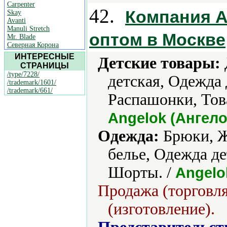
Carpenter
42.
Компания А
Skay
Avanti
Manuli Stretch
оптом в Москве
Mr. Blade
Северная Корона
ИНТЕРЕСНЫЕ
Детские товары:
СТРАНИЦЫ
/type/7228/
детская, Одежда
/trademark/1601/
/trademark/661/
Распашонки, Тов
Angelok (Ангело
Одежда:
Брюки, Ж
белье, Одежда д
Шорты. /
Angelo
Продажа (торговля
(изготовление).