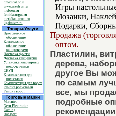
qmedical.co.il
Игры настольные
www.arealrus.ru
mebson.ru
Мозаики, Наклей
femidasurgut.ru
meridian-prom.ru
ligaknives.ru
Подарки, Сборны
Товары/Услуги
Продажа (торговля
Программное
обеспечение
Комплексное
оптом.
обеспечение
канцтоварами
Пластилин, вит
Поставка бумаги
Доставка канцелярии
дерева, набор
Установка квартирных
водосчетчиков
другое Вы мож
СКУД
Комплектация для
рольставен
по самым луч
Комплектация для ворот
Ремонт рольставен
все, мы прода
Ремонт ворот
Торговые марки
подробные оп
Marantec
Nero Electronics
рекомендации
Daming
Hanspert