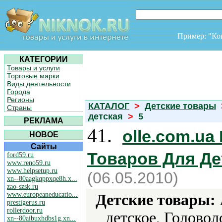
Пример: "К
КАТЕГОРИИ
Товары и услуги
Торговые марки
Виды деятельности
Города
Регионы
КАТАЛОГ
>
Детские товары
Страны
детская
>
5
РЕКЛАМА
41.
olle.com.u
НОВОЕ
Сайты
Товаров Для Де
ford59.ru
www.reno59.ru
www.helpsetup.ru
(06.05.2010)
xn--80aagkqppxqe8h.x...
zao-szsk.ru
www.europeaneducatio...
Детские товары:
prestigerus.ru
rollerdoor.ru
детское, Голово
xn--80aibuxhdbs1g.xn...