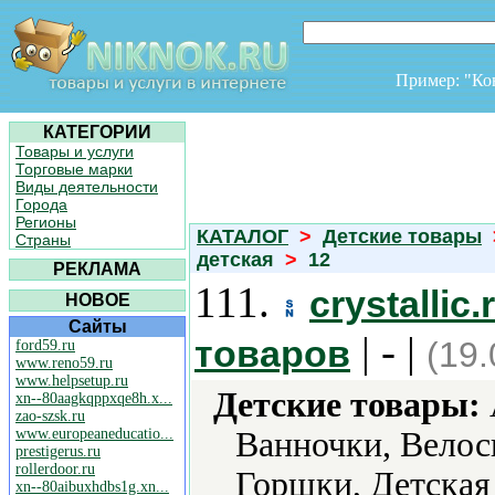
Пример: "К
КАТЕГОРИИ
Товары и услуги
Торговые марки
Виды деятельности
Города
Регионы
КАТАЛОГ
>
Детские товары
Страны
детская
>
12
РЕКЛАМА
111.
сrystallic
НОВОЕ
Сайты
| - |
товаров
(19.
ford59.ru
www.reno59.ru
www.helpsetup.ru
Детские товары:
xn--80aagkqppxqe8h.x...
zao-szsk.ru
www.europeaneducatio...
Ванночки, Велос
prestigerus.ru
rollerdoor.ru
Горшки, Детская
xn--80aibuxhdbs1g.xn...