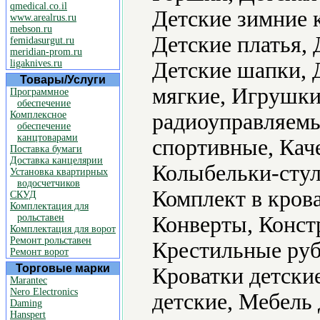
qmedical.co.il
Детские зимние 
www.arealrus.ru
mebson.ru
Детские платья,
femidasurgut.ru
meridian-prom.ru
ligaknives.ru
Детские шапки,
Товары/Услуги
мягкие, Игрушк
Программное
обеспечение
Комплексное
радиоуправляемы
обеспечение
канцтоварами
спортивные, Кач
Поставка бумаги
Доставка канцелярии
Колыбельки-стул
Установка квартирных
водосчетчиков
Комплект в крова
СКУД
Комплектация для
рольставен
Конверты, Конст
Комплектация для ворот
Ремонт рольставен
Крестильные руб
Ремонт ворот
Торговые марки
Кроватки детски
Marantec
Nero Electronics
детские, Мебель
Daming
Hanspert