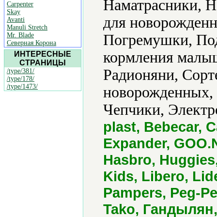
Наматрасники, Н
Carpenter
Skay
для новорожденн
Avanti
Manuli Stretch
Mr. Blade
Погремушки, Под
Северная Корона
кормления малы
ИНТЕРЕСНЫЕ
СТРАНИЦЫ
Радионяни, Сорт
/type/381/
/type/178/
/type/1473/
новорожденных, 
Чепчики, Электр
plast, Bebecar, 
Expander, GOO.N
Hasbro, Huggies,
Kids, Libero, Li
Pampers, Peg-Per
Tako, Гандылян,