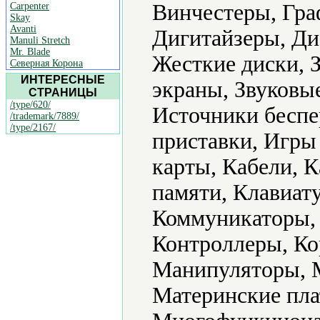
Винчестеры, Гра
Carpenter
Skay
Avanti
Дигитайзеры, Ди
Manuli Stretch
Mr. Blade
Жесткие диски, 
Северная Корона
ИНТЕРЕСНЫЕ
экраны, Звуковы
СТРАНИЦЫ
/type/620/
Источники беспе
/trademark/7889/
/type/2167/
приставки, Игр
карты, Кабели, 
памяти, Клавиат
Коммуникаторы,
Контроллеры, Ко
Манипуляторы, 
Материнские пл