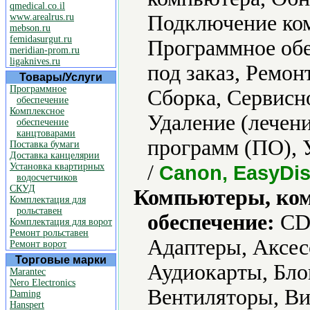
qmedical.co.il
Подключение ко
www.arealrus.ru
mebson.ru
femidasurgut.ru
Программное обе
meridian-prom.ru
ligaknives.ru
под заказ, Ремон
Товары/Услуги
Программное
Сборка, Сервисн
обеспечение
Комплексное
Удаление (лечени
обеспечение
канцтоварами
программ (ПО), 
Поставка бумаги
Доставка канцелярии
/
Установка квартирных
Canon, EasyDisk
водосчетчиков
СКУД
Компьютеры, ко
Комплектация для
рольставен
обеспечение:
CD-
Комплектация для ворот
Ремонт рольставен
Адаптеры, Аксес
Ремонт ворот
Торговые марки
Аудиокарты, Бло
Marantec
Nero Electronics
Вентиляторы, Ви
Daming
Hanspert