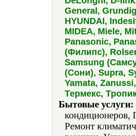
DeLonghi, D-link, 
General, Grundig
HYUNDAI, Indesi
MIDEA, Miele, Mi
Panasonic, Panas
(Филипс), Rolse
Samsung (Самсун
(Сони), Supra, Sy
Yamata, Zanussi
Термекс, Тропи
Бытовые услуги:
кондиционеров, 
Ремонт климатич