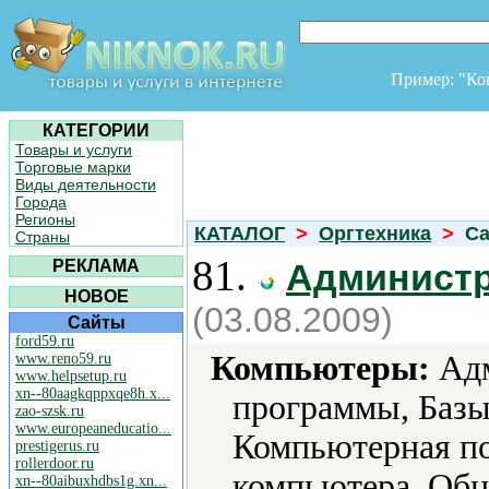
Пример: "К
КАТЕГОРИИ
Товары и услуги
Торговые марки
Виды деятельности
Города
Регионы
КАТАЛОГ
>
Оргтехника
>
Ca
Страны
81.
РЕКЛАМА
Админист
НОВОЕ
(03.08.2009)
Сайты
ford59.ru
Компьютеры:
Адм
www.reno59.ru
www.helpsetup.ru
xn--80aagkqppxqe8h.x...
программы, Базы
zao-szsk.ru
www.europeaneducatio...
Компьютерная по
prestigerus.ru
rollerdoor.ru
компьютера, Обн
xn--80aibuxhdbs1g.xn...