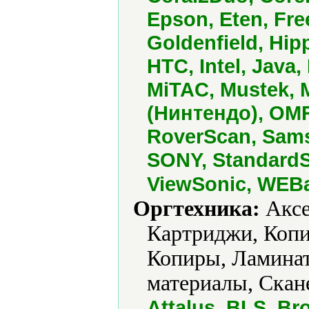
Epson, Eten, Fr
Goldenfield, Hip
HTC, Intel, Java,
MiTAC, Mustek,
(Нинтендо), OM
RoverScan, Sams
SONY, StandardSi
ViewSonic, WEB
Оргтехника:
Аксе
Картриджи, Копи
Копиры, Ламинат
материалы, Скан
Attalus, BLS, Bro