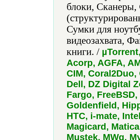
блоки, Сканеры,
(структурированн
Сумки для ноутб
видеозахвата, Ф
книги. /
µTorrent
Acorp, AGFA, AM
CIM, Coral2Duo,
Dell, DZ Digital 
Fargo, FreeBSD,
Goldenfield, Hip
HTC, i-mate, Inte
Magicard, Matica
Mustek, MWg, My