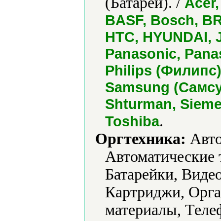
(Батареи). /
Acer,
BASF, Bosch, BRA
HTC, HYUNDAI, JB
Panasonic, Panas
Philips (Филипс)
Samsung (Самсун
Shturman, Sieme
.
Toshiba
Оргтехника:
Авто
Автоматические 
Батарейки, Виде
Картриджи, Орга
материалы, Теле