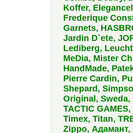
Koffer, Elegance
Frederique Const
Garnets, HASBRO,
Jardin D`ete, JOR
Lediberg, Leucht
MeDia, Mister Ch
HandMade, Patek
Pierre Cardin, P
Shepard, Simpson
Original, Sweda,
TACTIC GAMES, T
Timex, Titan, TR
Zippo, Адамант,