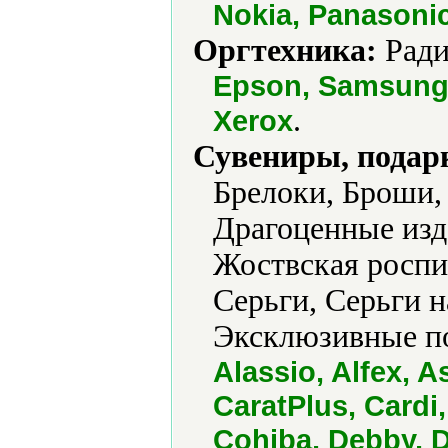
Nokia, Panasoni
Оргтехника:
Ради
Epson, Samsung,
.
Xerox
Сувениры, подар
Брелоки, Броши,
Драгоценные изд
Жоствская роспис
Серьги, Серьги н
Эксклюзивные по
Alassio, Alfex,
CaratPlus, Cardi
Cohiba, Debby, D