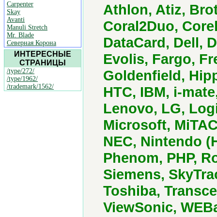
Carpenter
Athlon, Atiz, Bro
Skay
Avanti
Coral2Duo, Core
Manuli Stretch
Mr. Blade
DataCard, Dell, D
Северная Корона
ИНТЕРЕСНЫЕ
Evolis, Fargo, F
СТРАНИЦЫ
/type/272/
Goldenfield, Hip
/type/1962/
/trademark/1562/
HTC, IBM, i-mate,
Lenovo, LG, Logi
Microsoft, MiTA
NEC, Nintendo (
Phenom, PHP, Ro
Siemens, SkyTra
Toshiba, Transce
ViewSonic, WEBa