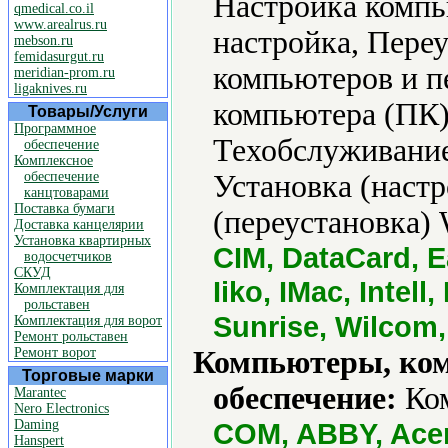
Настройка компь
qmedical.co.il
www.arealrus.ru
настройка, Пере
mebson.ru
femidasurgut.ru
компьютеров и п
meridian-prom.ru
ligaknives.ru
компьютера (ПК)
Товары/Услуги
Программное
Техобслуживание
обеспечение
Комплексное
обеспечение
Установка (наст
канцтоварами
Поставка бумаги
(переустановка) 
Доставка канцелярии
Установка квартирных
CIM, DataCard, E
водосчетчиков
СКУД
Iiko, IMac, Intel
Комплектация для
рольставен
Sunrise, Wilcom,
Комплектация для ворот
Ремонт рольставен
Ремонт ворот
Компьютеры, ко
Торговые марки
обеспечение:
Ком
Marantec
Nero Electronics
Daming
COM, ABBY, Acer
Hanspert