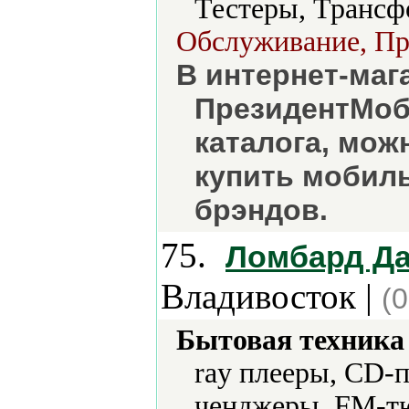
Тестеры, Трансф
Обслуживание, Про
В интернет-маг
ПрезидентМоб
каталога, мож
купить мобил
брэндов.
75.
Ломбард Д
Владивосток |
(
Бытовая техника 
ray плееры, CD-
ченджеры, FM-т