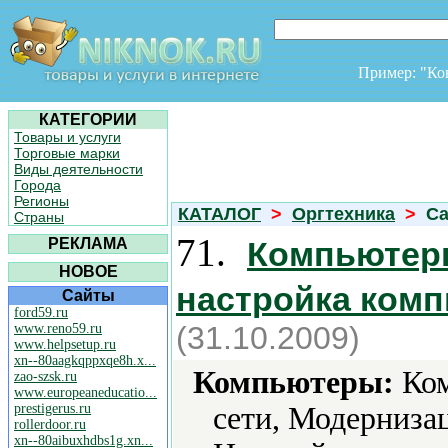
Пример: "К
КАТЕГОРИИ
Товары и услуги
Торговые марки
Виды деятельности
Города
Регионы
КАТАЛОГ
>
Оргтехника
>
Ca
Страны
71.
РЕКЛАМА
Компьютерн
НОВОЕ
настройка ком
Сайты
ford59.ru
(31.10.2009)
www.reno59.ru
www.helpsetup.ru
xn--80aagkqppxqe8h.x...
Компьютеры:
Ком
zao-szsk.ru
www.europeaneducatio...
prestigerus.ru
сети, Модерниза
rollerdoor.ru
xn--80aibuxhdbs1g.xn...