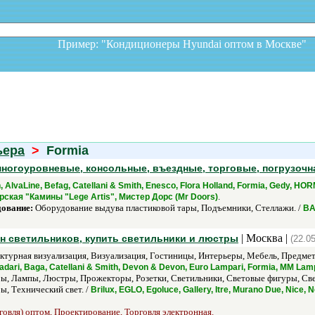
Пример: "Кондиционеры Hyundai оптом в Москв
ьера
>
Formia
многоуровневые, консольные, въездные, торговые, погрузочн
h, AlvaLine, Befag, Catellani & Smith, Enesco, Flora Holland, Formia, Gedy,
.
ская "Камины "Lege Artis", Мистер Дорс (Mr Doors)
дование:
Оборудование выдува пластиковой тары, Подъемники, Стеллажи. /
BA
| Москва |
ин светильников, купить светильники и люстры
(22.0
ктурная визуализация, Визуализация, Гостиницы, Интерьеры, Мебель, Предмет
Badari, Baga, Catellani & Smith, Devon & Devon, Euro Lampari, Formia, MM La
ы, Лампы, Люстры, Прожекторы, Розетки, Светильники, Световые фигуры, С
ы, Технический свет. /
Brilux, EGLO, Egoluce, Gallery, Itre, Murano Due, Nice, 
говля) оптом, Проектирование, Торговля электронная.