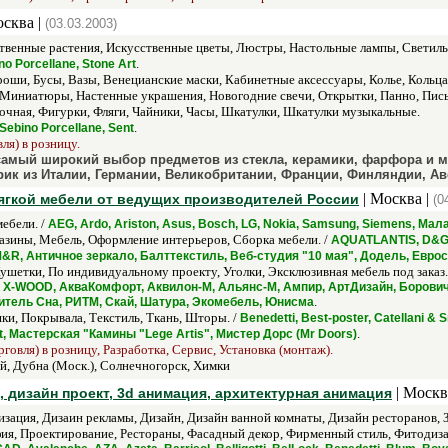
осква |
(03.03.2003)
твенные растения, Искусственные цветы, Люстры, Настольные лампы, Светил
.
o Porcellane, Stone Art
оши, Бусы, Вазы, Венецианские маски, Кабинетные аксессуары, Колье, Кольца
 Миниатюры, Настенные украшения, Новогодние свечи, Открытки, Панно, Пис
очная, Фигурки, Фляги, Чайники, Часы, Шкатулки, Шкатулки музыкальные.
.
ebino Porcellane, Sent
ля) в розницу.
самый широкий выбор предметов из стекла, керамики, фарфора и 
рик из Италии, Германии, Великобритании, Франции, Финляндии, А
| Москва |
 мягкой мебели от ведущих производителей России
(0
ебели. /
AEG, Ardo, Ariston, Asus, Bosch, LG, Nokia, Samsung, Siemens, 
азины, Мебель, Оформление интерьеров, Сборка мебели. /
AQUATLANTIS, D&G Cu
, M&R, Античное зеркало, Балттекстиль, Веб-студия "10 мая", Додель, Евр
ушетки, По индивидуальному проекту, Уголки, Эксклюзивная мебель под заказ.
na, X-WOOD, АкваКомфорт, Аквилон-М, Альянс-М, Ампир, АртДизайн, Боров
.
итель Сна, РИТМ, Скай, Шатура, Экомебель, Юнисма
и, Покрывала, Текстиль, Ткань, Шторы. /
Benedetti, Best-poster, Catellani & S
.
rt, Мастерская "Камины "Lege Artis", Мистер Дорс (Mr Doors)
говля) в розницу, Разработка, Сервис, Установка (монтаж).
, Дубна (Моск.), Солнечногорск, Химки
| Москв
, дизайн проект, 3d анимация, архитектурная анимация
изация, Дизаин рекламы, Дизайн, Дизайн ванной комнаты, Дизайн ресторанов
ия, Проектирование, Рестораны, Фасадный декор, Фирменный стиль, Фитодиза