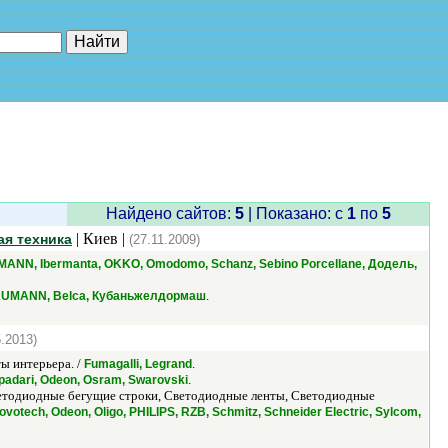
е"
Найдено сайтов:
5
| Показано: c
1
по
5
| Киев |
ая техника
(27.11.2009)
 HORMANN, Ibermanta, OKKO, Omodomo, Schanz, Sebino Porcellane, Додель,
.
UMANN, Belca, Кубаньжелдормаш
5.2013)
ы интерьера. /
.
Fumagalli, Legrand
.
mpadari, Odeon, Osram, Swarovski
ветодиодные бегущие строки, Светодиодные ленты, Светодиодные
Novotech, Odeon, Oligo, PHILIPS, RZB, Schmitz, Schneider Electric, Sylcom,