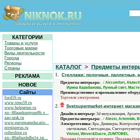
КАТЕГОРИИ
Товары и услуги
Торговые марки
Виды деятельности
Города
Регионы
КАТАЛОГ
>
Предметы интер
Страны
1.
Стеллажи: полочные, паллетные, 
РЕКЛАМА
Предметы интерьера:
. /
Aircomfort, Alutec
НОВОЕ
Ирина Карабанова, Лунный свет, Мастер
Сайты
Производственное и промышленное обору
Торговля электронная.
ford59.ru
www.reno59.ru
2.
Svetsupermarket-интернет магаз
www.helpsetup.ru
xn--80aagkqppxqe8h.x...
Дизайн и интерьер:
3d визуализация, Архите
zao-szsk.ru
Предметы интерьера:
. /
Alessi, Artemide, 
www.europeaneducatio...
Электротехника:
Бра, Диммеры, Контроллер
prestigerus.ru
светильнки, Светодиоды, Светорегулятор
rollerdoor.ru
.
Vistosi, Wever&Ducre, ZUMTOBEL
xn--80aibuxhdbs1g.xn...
Продажа (торговля) в розницу, Продажа (тор