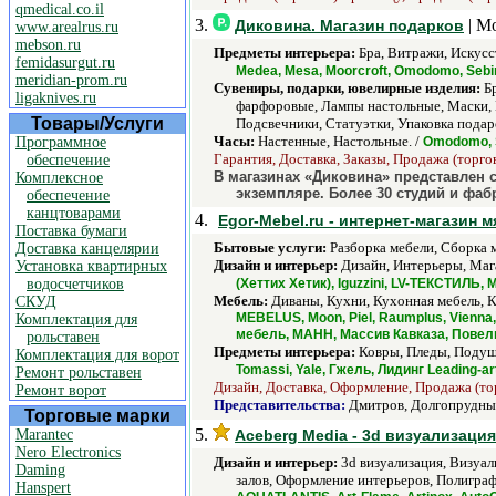
qmedical.co.il
3.
| М
Диковина. Магазин подарков
www.arealrus.ru
mebson.ru
Предметы интерьера:
Бра, Витражи, Искусс
femidasurgut.ru
Medea, Mesa, Moorcroft, Omodomo, Sebin
meridian-prom.ru
Сувениры, подарки, ювелирные изделия:
Бр
ligaknives.ru
фарфоровые, Лампы настольные, Маски,
Товары/Услуги
Подсвечники, Статуэтки, Упаковка подар
Часы:
Настенные, Настольные. /
Программное
Omodomo, S
Гарантия, Доставка, Заказы, Продажа (торгов
обеспечение
В магазинах «Диковина» представлен 
Комплексное
экземпляре. Более 30 студий и фаб
обеспечение
канцтоварами
4.
Egor-Mebel.ru - интернет-магазин
Поставка бумаги
Бытовые услуги:
Разборка мебели, Сборка м
Доставка канцелярии
Дизайн и интерьер:
Дизайн, Интерьеры, Маг
Установка квартирных
водосчетчиков
(Хеттих Хетик), Iguzzini, LV-ТЕКСТИЛЬ
Мебель:
Диваны, Кухни, Кухонная мебель, К
СКУД
MEBELUS, Moon, Piel, Raumplus, Vien
Комплектация для
мебель, МАНН, Массив Кавказа, Повел
рольставен
Предметы интерьера:
Ковры, Пледы, Подушк
Комплектация для ворот
Tomassi, Yale, Гжель, Лидинг Leading-a
Ремонт рольставен
Дизайн, Доставка, Оформление, Продажа (тор
Ремонт ворот
Представительства:
Дмитров, Долгопрудный
Торговые марки
5.
Marantec
Aceberg Media - 3d визуализация
Nero Electronics
Дизайн и интерьер:
3d визуализация, Визуал
Daming
залов, Оформление интерьеров, Полиграф
Hanspert