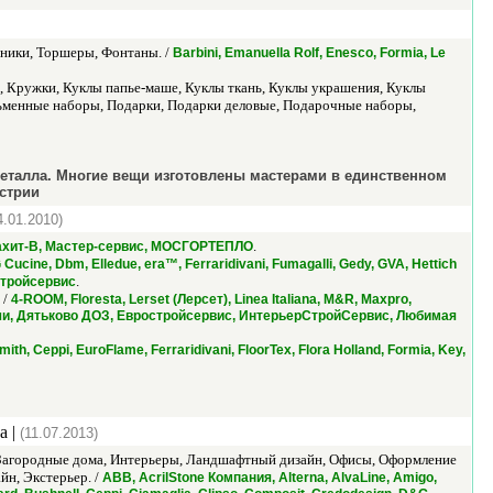
ьники, Торшеры, Фонтаны. /
Barbini, Emanuella Rolf, Enesco, Formia, Le
, Кружки, Куклы папье-маше, Куклы ткань, Куклы украшения, Куклы
ьменные наборы, Подарки, Подарки деловые, Подарочные наборы,
металла. Многие вещи изготовлены мастерами в единственном
встрии
4.01.2010)
.
Малахит-В, Мастер-сервис, МОСГОРТЕПЛО
cine, Dbm, Elledue, era™, Ferraridivani, Fumagalli, Gedy, GVA, Hettich
.
остройсервис
 /
4-ROOM, Floresta, Lerset (Лерсет), Linea Italiana, M&R, Maxpro,
ичи, Дятьково ДОЗ, Евростройсервис, ИнтерьерСтройСервис, Любимая
mith, Ceppi, EuroFlame, Ferraridivani, FloorTex, Flora Holland, Formia, Key,
а |
(11.07.2013)
, Загородные дома, Интерьеры, Ландшафтный дизайн, Офисы, Оформление
йн, Экстерьер. /
ABB, AcrilStone Компания, Alterna, AlvaLine, Amigo,