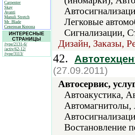
(иномарки), Авт
Carpenter
Skay
Автосигнализаци
Avanti
Manuli Stretch
Легковые автомо
Mr. Blade
Северная Корона
Сигнализации, С
ИНТЕРЕСНЫЕ
СТРАНИЦЫ
Дизайн, Заказы, Р
/type/2131-6/
/activ/62-12/
/type/3113/
42.
Автотехцен
(27.09.2011)
Автосервис, услу
Автоакустика, А
Автомагнитолы, 
Автосигнализаци
Востановление п