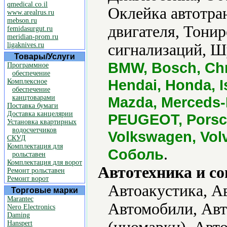
qmedical.co.il
Оклейка автотра
www.arealrus.ru
mebson.ru
двигателя, Тонир
femidasurgut.ru
meridian-prom.ru
ligaknives.ru
сигнализаций, Ш
Товары/Услуги
BMW, Bosch, Chr
Программное
обеспечение
Hendai, Honda, I
Комплексное
обеспечение
канцтоварами
Mazda, Merceds-B
Поставка бумаги
Доставка канцелярии
PEUGEOT, Porsch
Установка квартирных
водосчетчиков
Volkswagen, Volv
СКУД
Комплектация для
.
Соболь
рольставен
Комплектация для ворот
Автотехника и с
Ремонт рольставен
Ремонт ворот
Автоакустика, А
Торговые марки
Marantec
Автомобили, Авт
Nero Electronics
Daming
Hanspert