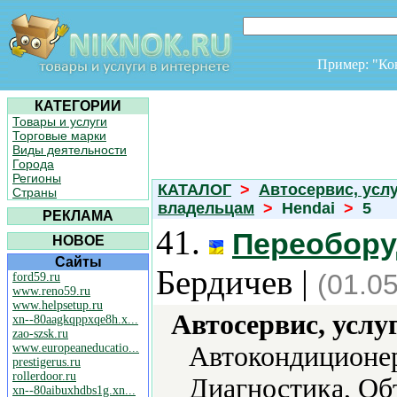
Пример: "К
КАТЕГОРИИ
Товары и услуги
Торговые марки
Виды деятельности
Города
Регионы
КАТАЛОГ
>
Автосервис, усл
Страны
владельцам
>
Hendai
>
5
РЕКЛАМА
41.
Переобору
НОВОЕ
Сайты
Бердичев |
(01.0
ford59.ru
www.reno59.ru
www.helpsetup.ru
Автосервис, услу
xn--80aagkqppxqe8h.x...
zao-szsk.ru
www.europeaneducatio...
Автокондиционер
prestigerus.ru
rollerdoor.ru
Диагностика, Об
xn--80aibuxhdbs1g.xn...