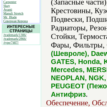
(Запасные части
Carpenter
Skay
Крестовины, Куз
Avanti
Manuli Stretch
Подвески, Подш
Mr. Blade
Северная Корона
Радиаторы, Резон
ИНТЕРЕСНЫЕ
СТРАНИЦЫ
Стойки, Термост
/trademark/1306/
/trademark/2866/
/type/7407/
Фары, Фильтры, 
(Шевроле), Dae
GATES, Honda, 
Mercedes, MERSE
NEOPLAN, NGK, 
PEUGEOT (Пежо),
.
Антифриз
Обеспечение, Обс