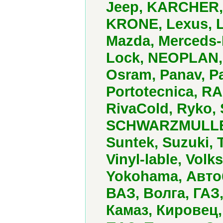
Jeep, KARCHER, 
KRONE, Lexus, L
Mazda, Merceds-B
Lock, NEOPLAN, 
Osram, Panav, P
Portotecnica, R
RivaCold, Ryko,
SCHWARZMULLER,
Suntek, Suzuki, 
Vinyl-lable, Vol
Yokohama, Авто
ВАЗ, Волга, ГАЗ
Камаз, Кировец