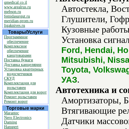
qmedical.co.il
Автостекла, Вос
www.arealrus.ru
mebson.ru
femidasurgut.ru
Глушители, Гофр
meridian-prom.ru
ligaknives.ru
Кузовные работы
Товары/Услуги
Программное
Установка сигна
обеспечение
Комплексное
Ford, Hendai, H
обеспечение
канцтоварами
Mitsubishi, Niss
Поставка бумаги
Доставка канцелярии
Toyota, Volkswag
Установка квартирных
водосчетчиков
.
УАЗ
СКУД
Комплектация для
Автотехника и с
рольставен
Комплектация для ворот
Ремонт рольставен
Амортизаторы, Б
Ремонт ворот
Торговые марки
Втягивающие рел
Marantec
Nero Electronics
Датчики массовог
Daming
Hanspert