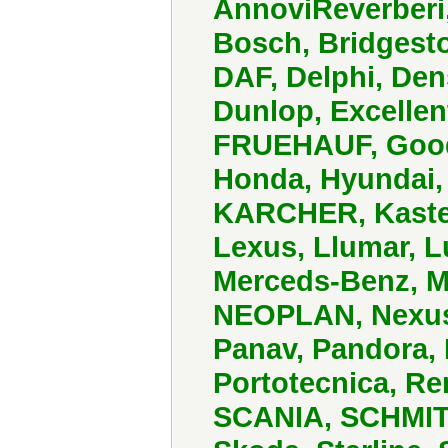
AnnoviReverberi
Bosch, Bridgesto
DAF, Delphi, Den
Dunlop, Excellen
FRUEHAUF, Goody
Honda, Hyundai, I
KARCHER, Kaster
Lexus, Llumar, 
Merceds-Benz, Mi
NEOPLAN, Nexus,
Panav, Pandora,
Portotecnica, Re
SCANIA, SCHMI