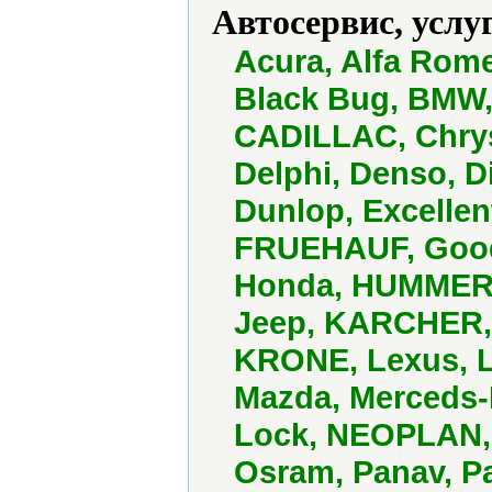
Автосервис, услу
Acura, Alfa Rom
Black Bug, BMW,
CADILLAC, Chrys
Delphi, Denso, D
Dunlop, Excellen
FRUEHAUF, Goody
Honda, HUMMER, H
Jeep, KARCHER, 
KRONE, Lexus, L
Mazda, Merceds-B
Lock, NEOPLAN, 
Osram, Panav, P