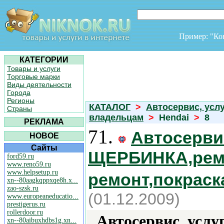
Пример: "К
КАТЕГОРИИ
Товары и услуги
Торговые марки
Виды деятельности
Города
Регионы
КАТАЛОГ
>
Автосервис, усл
Страны
владельцам
>
Hendai
>
8
РЕКЛАМА
71.
Автосерв
НОВОЕ
Сайты
ЩЕРБИНКА,ремо
ford59.ru
www.reno59.ru
www.helpsetup.ru
ремонт,покраск
xn--80aagkqppxqe8h.x...
zao-szsk.ru
(01.12.2009)
www.europeaneducatio...
prestigerus.ru
rollerdoor.ru
Автосервис, услу
xn--80aibuxhdbs1g.xn...