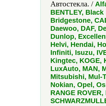
Автостекла. /
Alf
BENTLEY, Black
Bridgestone, CAD
Daewoo, DAF, Del
Dunlop, Excelle
Helvi, Hendai, 
Infiniti, Isuzu, 
Kingtec, KOGE, 
LuxAuto, MAN, M
Mitsubishi, Mul
Nokian, Opel, Os
RANGE ROVER, Re
SCHWARZMULLER,