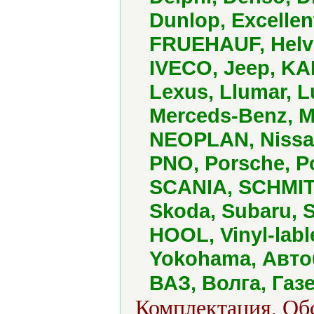
Dunlop, Excellen
FRUEHAUF, Helvi,
IVECO, Jeep, KA
Lexus, Llumar, 
Merceds-Benz, Mi
NEOPLAN, Nissan
PNO, Porsche, Po
SCANIA, SCHMI
Skoda, Subaru, S
HOOL, Vinyl-labl
Yokohama, Авто
ВАЗ, Волга, Газ
Комплектация, Обс