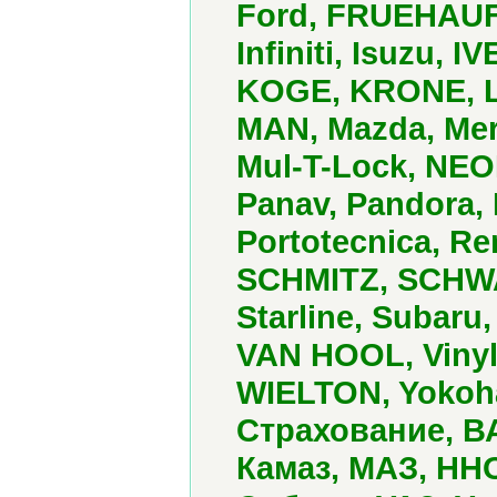
Ford, FRUEHAUF,
Infiniti, Isuzu, 
KOGE, KRONE, Le
MAN, Mazda, Mer
Mul-T-Lock, NEO
Panav, Pandora,
Portotecnica, R
SCHMITZ, SCHW
Starline, Subaru,
VAN HOOL, Vinyl-
WIELTON, Yokoh
Страхование, ВА
Камаз, МАЗ, НН