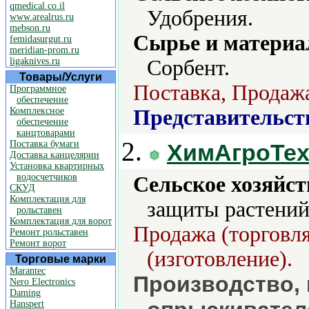
qmedical.co.il
Удобрения.
www.arealrus.ru
mebson.ru
Сырье и материа
femidasurgut.ru
meridian-prom.ru
ligaknives.ru
Сорбент.
Товары/Услуги
Поставка, Продажа
Программное
обеспечение
Комплексное
Представительст
обеспечение
канцтоварами
2.
Поставка бумаги
ХимАгроТе
Доставка канцелярии
Установка квартирных
водосчетчиков
Сельское хозяйст
СКУД
Комплектация для
защиты растений
рольставен
Комплектация для ворот
Продажа (торговля
Ремонт рольставен
Ремонт ворот
(изготовление).
Торговые марки
Marantec
Производство,
Nero Electronics
Daming
Hanspert