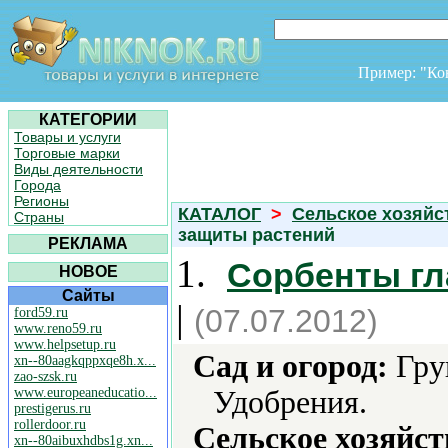
Пример: "К
КАТЕГОРИИ
Товары и услуги
Торговые марки
Виды деятельности
Города
Регионы
КАТАЛОГ
>
Сельское хозяйс
Страны
защиты растений
РЕКЛАМА
1.
Сорбенты гла
НОВОЕ
Сайты
|
(07.07.2012)
ford59.ru
www.reno59.ru
www.helpsetup.ru
Сад и огород:
Гру
xn--80aagkqppxqe8h.x...
zao-szsk.ru
www.europeaneducatio...
Удобрения.
prestigerus.ru
rollerdoor.ru
Сельское хозяйст
xn--80aibuxhdbs1g.xn...