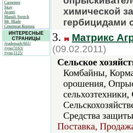
опрыскивателе
Carpenter
Skay
химической з
Avanti
Manuli Stretch
гербицидами 
Mr. Blade
Северная Корона
ИНТЕРЕСНЫЕ
3.
Матрикс Аг
СТРАНИЦЫ
/trademark/661/
(09.02.2011)
/type/3163/
/type/1125/
Сельское хозяйст
Комбайны, Корма
орошения, Опрыс
сельхозтехники, 
Сельскохозяйств
Средства защиты
Поставка, Продажа