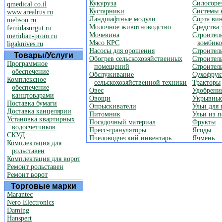
Кукуруза
Силосоре
qmedical.co.il
Кустарники
Системы 
www.arealrus.ru
Ландшафтные модули
Сорта ви
mebson.ru
Молочное животноводство
Средства
femidasurgut.ru
Мочевина
Строител
meridian-prom.ru
Мясо КРС
комбико
ligaknives.ru
Насосы для орошения
Строител
Товары/Услуги
Обогрев сельскохозяйственных
Строител
Программное
помещений
Строитель
обеспечение
Обслуживание
Сухофрук
Комплексное
сельскохозяйственной техники
Тракторы
обеспечение
Овес
Удобрени
канцтоварами
Овощи
Укрывные
Поставка бумаги
Опрыскиватели
Ульи для 
Доставка канцелярии
Питомник
Ульи из 
Установка квартирных
Посадочный материал
Фрукты
водосчетчиков
Пресс-грануляторы
Ягоды
СКУД
Пчеловодческий инвентарь
Ячмень
Комплектация для
рольставен
Комплектация для ворот
Ремонт рольставен
Ремонт ворот
Торговые марки
Marantec
Nero Electronics
Daming
Hanspert