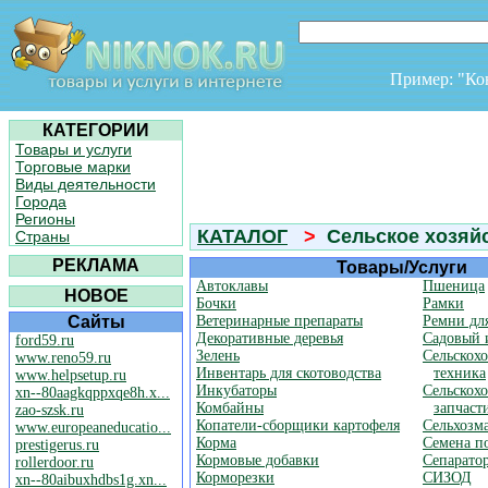
Пример: "К
КАТЕГОРИИ
Товары и услуги
Торговые марки
Виды деятельности
Города
Регионы
КАТАЛОГ
>
Сельское хозяй
Страны
РЕКЛАМА
Товары/Услуги
Автоклавы
Пшеница
НОВОЕ
Бочки
Рамки
Сайты
Ветеринарные препараты
Ремни дл
Декоративные деревья
Садовый 
ford59.ru
Зелень
Сельскохо
www.reno59.ru
Инвентарь для скотоводства
техника
www.helpsetup.ru
Инкубаторы
Сельскох
xn--80aagkqppxqe8h.x...
Комбайны
запчаст
zao-szsk.ru
Копатели-сборщики картофеля
Сельхоз
www.europeaneducatio...
Корма
Семена п
prestigerus.ru
Кормовые добавки
Сепарато
rollerdoor.ru
Корморезки
СИЗОД
xn--80aibuxhdbs1g.xn...