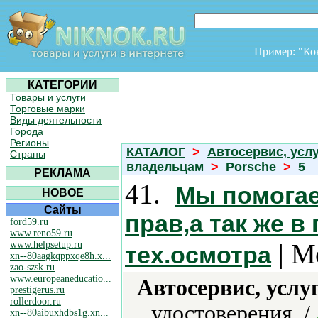
Пример: "К
КАТЕГОРИИ
Товары и услуги
Торговые марки
Виды деятельности
Города
Регионы
КАТАЛОГ
>
Автосервис, усл
Страны
владельцам
>
Porsche
>
5
РЕКЛАМА
41.
Мы помога
НОВОЕ
Сайты
прав,а так же 
ford59.ru
www.reno59.ru
| М
www.helpsetup.ru
тех.осмотра
xn--80aagkqppxqe8h.x...
zao-szsk.ru
www.europeaneducatio...
Автосервис, услу
prestigerus.ru
rollerdoor.ru
удостоверения. /
xn--80aibuxhdbs1g.xn...