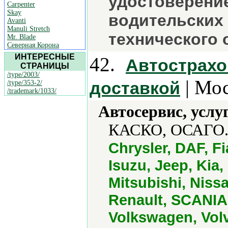
удостоверени
Carpenter
Skay
водительских
Avanti
Manuli Stretch
технического 
Mr. Blade
Северная Корона
ИНТЕРЕСНЫЕ
42.
Автострахо
СТРАНИЦЫ
/type/2003/
| Мос
доставкой
/type/353-2/
/trademark/1033/
Автосервис, услу
КАСКО, ОСАГО.
Chrysler, DAF, Fi
Isuzu, Jeep, Kia
Mitsubishi, Niss
Renault, SCANIA,
Volkswagen, Vol