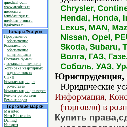
qmedical.co.il
Chrysler, Contine
www.arealrus.ru
mebson.ru
Hendai, Honda, In
femidasurgut.ru
meridian-prom.ru
Lexus, MAN, Maz
ligaknives.ru
Товары/Услуги
Nissan, Opel, P
Программное
обеспечение
Skoda, Subaru, T
Комплексное
обеспечение
Волга, ГАЗ, Газ
канцтоварами
Поставка бумаги
Доставка канцелярии
Соболь, УАЗ, Ур
Установка квартирных
водосчетчиков
Юриспруденция, а
СКУД
Комплектация для
Юридические ус
рольставен
Комплектация для ворот
Информация, Конс
Ремонт рольставен
Ремонт ворот
(торговля) в розн
Торговые марки
Marantec
Купить права,с
Nero Electronics
Daming
Hanspert