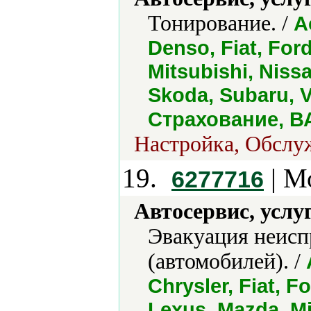
Тонирование. /
A
Denso, Fiat, For
Mitsubishi, Niss
Skoda, Subaru,
Страхование, ВА
Настройка, Обслуж
19.
| М
6277716
Автосервис, услу
Эвакуация неисп
(автомобилей). /
Chrysler, Fiat, Fo
Lexus, Mazda, Mi