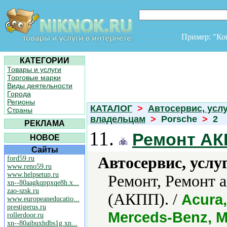
Пример: "К
КАТЕГОРИИ
Товары и услуги
Торговые марки
Виды деятельности
Города
Регионы
КАТАЛОГ
>
Автосервис, усл
Страны
владельцам
>
Porsche
>
2
РЕКЛАМА
11.
Ремонт АК
НОВОЕ
Сайты
Автосервис, услу
ford59.ru
www.reno59.ru
www.helpsetup.ru
Ремонт, Ремонт 
xn--80aagkqppxqe8h.x...
zao-szsk.ru
(АКПП). /
Acura,
www.europeaneducatio...
prestigerus.ru
Merceds-Benz, M
rollerdoor.ru
xn--80aibuxhdbs1g.xn...