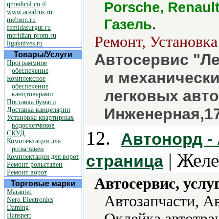
Porsche, Renault
qmedical.co.il
www.arealrus.ru
.
mebson.ru
Газель
femidasurgut.ru
meridian-prom.ru
Ремонт, Установка
ligaknives.ru
Товары/Услуги
Автосервис "Ле
Программное
обеспечение
и механически
Комплексное
обеспечение
легковых авто
канцтоварами
Поставка бумаги
Инженерная,1
Доставка канцелярии
Установка квартирных
водосчетчиков
12.
СКУД
Автонорд - 
Комплектация для
рольставен
| Жел
страница
Комплектация для ворот
Ремонт рольставен
Ремонт ворот
Автосервис, услу
Торговые марки
Marantec
Автозапчасти, А
Nero Electronics
Daming
Оклейка автотра
Hanspert