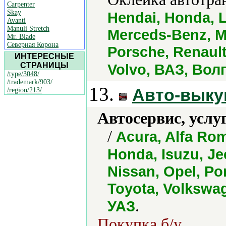
Carpenter
Skay
Hendai, Honda, 
Avanti
Manuli Stretch
Merceds-Benz, M
Mr. Blade
Северная Корона
Porsche, Renault
ИНТЕРЕСНЫЕ
СТРАНИЦЫ
Volvo, ВАЗ, Вол
/type/3048/
/trademark/903/
13.
Авто-выку
/region/213/
Автосервис, услу
/
Acura, Alfa Ro
Honda, Isuzu, Je
Nissan, Opel, Po
Toyota, Volkswag
.
УАЗ
Покупка б/у.