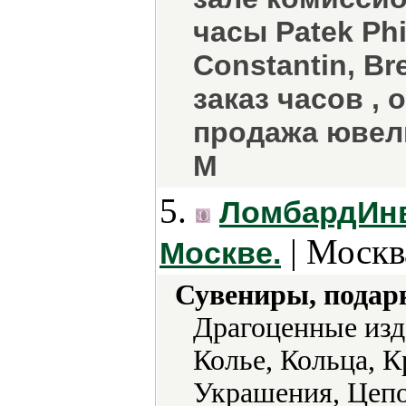
часы Patek Phil
Constantin, Br
заказ часов , 
продажа ювел
M
5.
ЛомбардИнв
| Москв
Москве.
Сувениры, подар
Драгоценные изд
Колье, Кольца, К
Украшения, Цепо