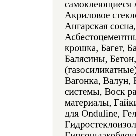
самоклеющиеся 
Акриловое стекл
Ангарская сосна
Асбестоцементны
крошка, Багет, Б
Балясины, Бетон
(газосиликатные
Вагонка, Валун,
системы, Воск р
материалы, Гайки
для Onduline, Ге
Гидростеклоизол
Гипсошлакоблоки