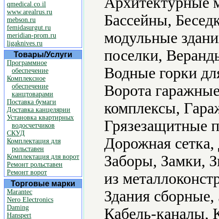
Архитектурные м
qmedical.co.il
www.arealrus.ru
Бассейны, Бесед
mebson.ru
femidasurgut.ru
модульные здани
meridian-prom.ru
ligaknives.ru
поселки, Веранд
Товары/Услуги
Программное
Водные горки для
обеспечение
Комплексное
Ворота гаражные
обеспечение
канцтоварами
Поставка бумаги
комплексы, Гара
Доставка канцелярии
Установка квартирных
Грязезащитные п
водосчетчиков
СКУД
Дорожная сетка
Комплектация для
рольставен
Заборы, Замки, 
Комплектация для ворот
Ремонт рольставен
Ремонт ворот
из металлоконстр
Торговые марки
Здания сборные,
Marantec
Nero Electronics
Daming
Кабель-каналы, 
Hanspert