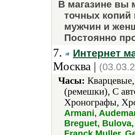
В магазине вы 
точных копий
мужчин и жен
Постоянно пр
7.
Интернет м
Москва |
(03.03.
Часы:
Кварцевые,
(ремешки), С ав
Хронографы, Хр
Armani, Audemars
Breguet, Bulova, 
Franck Muller, G