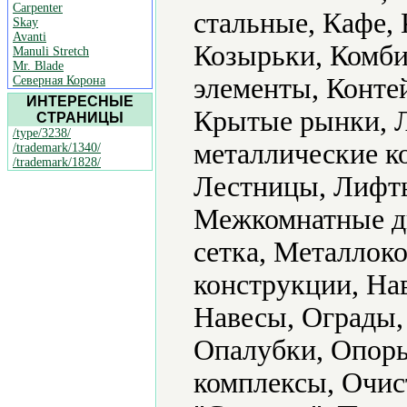
Carpenter
стальные, Кафе, 
Skay
Avanti
Козырьки, Комби
Manuli Stretch
Mr. Blade
элементы, Конте
Северная Корона
ИНТЕРЕСНЫЕ
Крытые рынки, Л
СТРАНИЦЫ
/type/3238/
металлические к
/trademark/1340/
/trademark/1828/
Лестницы, Лифты
Межкомнатные д
сетка, Металлок
конструкции, На
Навесы, Ограды,
Опалубки, Опор
комплексы, Очис