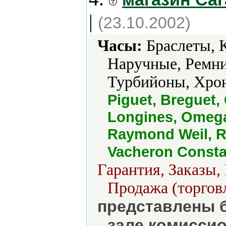
|
(23.10.2002)
Часы:
Браслеты, 
Наручные, Ремни
Турбийоны, Хро
Piguet, Breguet, 
Longines, Omega,
Raymond Weil, Ro
Vacheron Constan
Гарантия, Заказы,
Продажа (торговл
представлены б
зале комисси