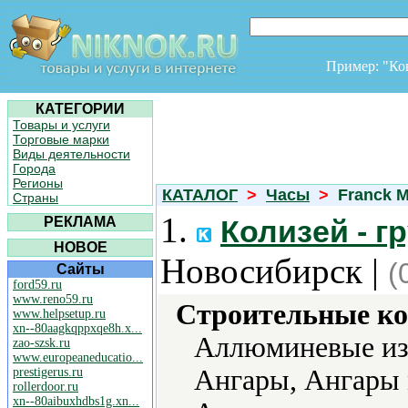
Пример: "К
КАТЕГОРИИ
Товары и услуги
Торговые марки
Виды деятельности
Города
Регионы
КАТАЛОГ
>
Часы
>
Franck M
Страны
1.
РЕКЛАМА
Колизей - г
НОВОЕ
Новосибирск |
(
Сайты
ford59.ru
www.reno59.ru
Строительные ко
www.helpsetup.ru
xn--80aagkqppxqe8h.x...
Аллюминевые из
zao-szsk.ru
www.europeaneducatio...
Ангары, Ангары 
prestigerus.ru
rollerdoor.ru
xn--80aibuxhdbs1g.xn...