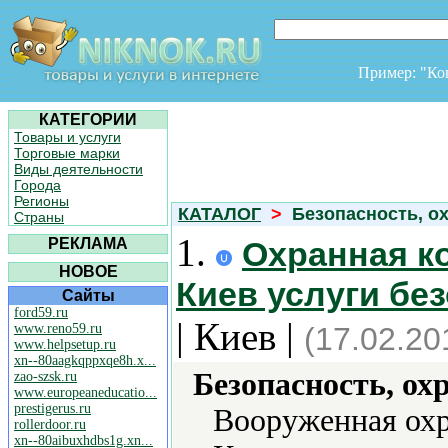
Пример: "К
КАТЕГОРИИ
Товары и услуги
Торговые марки
Виды деятельности
Города
Регионы
КАТАЛОГ
>
Безопасность, ох
Страны
1.
РЕКЛАМА
Охранная к
НОВОЕ
Киев услуги бе
Сайты
ford59.ru
| Киев |
www.reno59.ru
(17.02.20
www.helpsetup.ru
xn--80aagkqppxqe8h.x...
Безопасность, ох
zao-szsk.ru
www.europeaneducatio...
prestigerus.ru
Вооруженная охр
rollerdoor.ru
xn--80aibuxhdbs1g.xn...