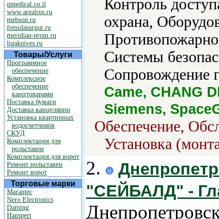
Контроль доступ
qmedical.co.il
www.arealrus.ru
охрана, Оборудов
mebson.ru
femidasurgut.ru
Противопожарное
meridian-prom.ru
ligaknives.ru
Системы безопас
Товары/Услуги
Программное
Сопровождение г
обеспечение
Комплексное
обеспечение
Came, CHANG DE
канцтоварами
Поставка бумаги
Siemens, Space
Доставка канцелярии
Установка квартирных
Обеспечение, Обс
водосчетчиков
СКУД
Установка (монт
Комплектация для
рольставен
Комплектация для ворот
2.
Днепропетр
Ремонт рольставен
Ремонт ворот
Торговые марки
"СЕЙБАЛД" - Гл
Marantec
Nero Electronics
Днепропетровск
Daming
Hanspert