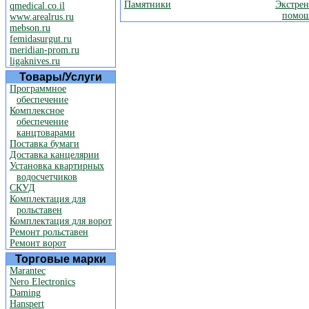
Памятники
Экстрен
qmedical.co.il
помо
www.arealrus.ru
mebson.ru
femidasurgut.ru
meridian-prom.ru
ligaknives.ru
Товары/Услуги
Программное
обеспечение
Комплексное
обеспечение
канцтоварами
Поставка бумаги
Доставка канцелярии
Установка квартирных
водосчетчиков
СКУД
Комплектация для
рольставен
Комплектация для ворот
Ремонт рольставен
Ремонт ворот
Торговые марки
Marantec
Nero Electronics
Daming
Hanspert