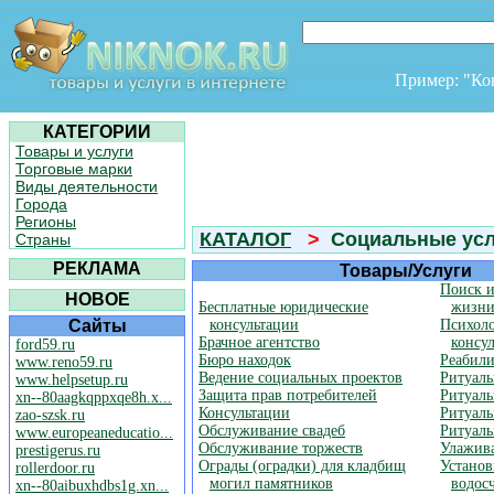
Пример: "К
КАТЕГОРИИ
Товары и услуги
Торговые марки
Виды деятельности
Города
Регионы
КАТАЛОГ
>
Социальные усл
Страны
РЕКЛАМА
Товары/Услуги
Поиск и
НОВОЕ
Бесплатные юридические
жизн
Сайты
консультации
Психоло
Брачное агентство
консу
ford59.ru
Бюро находок
Реабили
www.reno59.ru
Ведение социальных проектов
Ритуаль
www.helpsetup.ru
Защита прав потребителей
Ритуаль
xn--80aagkqppxqe8h.x...
Консультации
Ритуаль
zao-szsk.ru
Обслуживание свадеб
Ритуаль
www.europeaneducatio...
Обслуживание торжеств
Улажив
prestigerus.ru
Ограды (оградки) для кладбищ
Установ
rollerdoor.ru
могил памятников
водос
xn--80aibuxhdbs1g.xn...