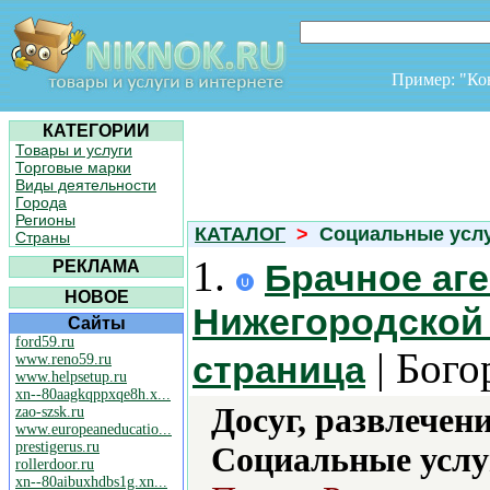
Пример: "К
КАТЕГОРИИ
Товары и услуги
Торговые марки
Виды деятельности
Города
Регионы
КАТАЛОГ
>
Социальные усл
Страны
1.
РЕКЛАМА
Брачное аг
НОВОЕ
Нижегородской 
Сайты
ford59.ru
| Бого
страница
www.reno59.ru
www.helpsetup.ru
xn--80aagkqppxqe8h.x...
Досуг, развлечен
zao-szsk.ru
www.europeaneducatio...
prestigerus.ru
Социальные услу
rollerdoor.ru
xn--80aibuxhdbs1g.xn...