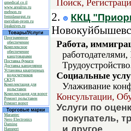
Поиск, Регистраци
qmedical.co.il
www.arealrus.ru
mebson.ru
2.
ККЦ "Приори
femidasurgut.ru
meridian-prom.ru
ligaknives.ru
Новокуйбышевс
Товары/Услуги
Программное
Работа, иммиграц
обеспечение
Комплексное
обеспечение
работодателями, 
канцтоварами
Поставка бумаги
Трудоустройство
Доставка канцелярии
Установка квартирных
Социальные услу
водосчетчиков
СКУД
Улаживание конф
Комплектация для
рольставен
Комплектация для ворот
Консультации, Обу
Ремонт рольставен
Ремонт ворот
Услуги по оцен
Торговые марки
Marantec
покупатель, т
Nero Electronics
Daming
и другое
Hanspert