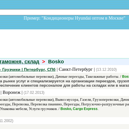
Пример: "Кондиционеры Hyundai оптом в Москв
таможня, склад
>
Bosko
| Санкт-Петербург |
Грузчики | Петербург, СПб
(13.12.2010)
озки (автомобильные перевозки), Дачные переезды, Такелажные работы. /
Bos
на рынке услуг и специализируется на организации переездов, гру
еспечение клиентов персоналом для работы на складах или в магаз
| Воронеж |
(17.02.2013)
зки (автомобильные перевозки), Вывоз мусора, Газели, Грузоперевозки, Дачн
езды, Перевозка, Перевозка пианино, Переезды, Погрузочно-разгрузочные ра
Упаковка мебели, Услуги грузчиков. /
.
Bosko, Cargo Express
11.2002)