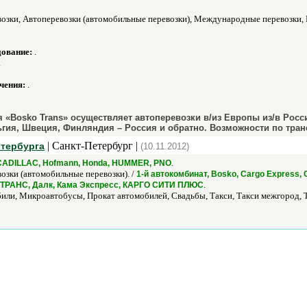
озки, Автоперевозки (автомобильные перевозки), Международные перевозки, 
дование:
.
.
чения:
.
 «Bosko Trans» осуществляет автоперевозки в/из Европы из/в Росс
ьгия, Швеция, Финляндия – Россия и обратно. Возможности по тран
| Санкт-Петербург |
итербурга
(10.11.2012)
.
 CADILLAC, Hofmann, Honda, HUMMER, PNO
озки (автомобильные перевозки). /
1-й автокомбинат, Bosko, Cargo Express, Ci
.
ЛТРАНС, Далк, Кама Экспресс, КАРГО СИТИ ПЛЮС
или, Микроавтобусы, Прокат автомобилей, Свадьбы, Такси, Такси межгород, 