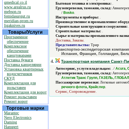
qmedical.co.il
Бытовая техника и электроника:
.
www.arealrus.ru
Грузоперевозки, таможня, склад:
Авиаперев
mebson.ru
/
.
Bosko
femidasurgut.ru
Инструменты и приборы:
.
meridian-prom.ru
Производственное и промышленное обору
ligaknives.ru
Строительные конструкции и сооружения:
Строительные материалы:
.
Товары/Услуги
Сырье и материалы промышленного назна
Программное
Доставка, Заказы.
обеспечение
Представительства:
Трир
Комплексное
Транспортно-экспедиторская компания
обеспечение
Испания, Франция, Голландия, Бел
канцтоварами
Поставка бумаги
4.
Транспортная компания Санкт-П
Доставка канцелярии
Автосервис, услуги владельцам:
. /
Acura,
Установка квартирных
Грузоперевозки, таможня, склад:
Автоперев
водосчетчиков
Атлетик Транс Групп, ГАЗЕЛЬ, ГЛОБА
СКУД
Пассажирские перевозки:
Легковые автомоб
Комплектация для
.
речного флота, Крайслер
рольставен
Сервис, Сопровождение.
Комплектация для ворот
Ремонт рольставен
Ремонт ворот
Торговые марки
Marantec
Nero Electronics
Daming
Hanspert