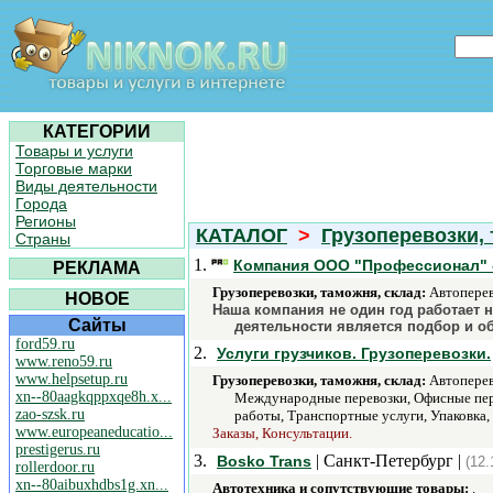
КАТЕГОРИИ
Товары и услуги
Торговые марки
Виды деятельности
Города
Регионы
КАТАЛОГ
>
Грузоперевозки, 
Страны
1.
Компания ООО "Профессионал" - 
РЕКЛАМА
Грузоперевозки, таможня, склад:
Автоперев
НОВОЕ
Наша компания не один год работает 
Сайты
деятельности является подбор и об
ford59.ru
2.
Услуги грузчиков. Грузоперевозки.
www.reno59.ru
www.helpsetup.ru
Грузоперевозки, таможня, склад:
Автоперево
xn--80aagkqppxqe8h.x...
Международные перевозки, Офисные пере
zao-szsk.ru
работы, Транспортные услуги, Упаковка, 
www.europeaneducatio...
Заказы, Консультации.
prestigerus.ru
3.
| Санкт-Петербург |
Bosko Trans
(12.
rollerdoor.ru
xn--80aibuxhdbs1g.xn...
Автотехника и сопутствующие товары:
.