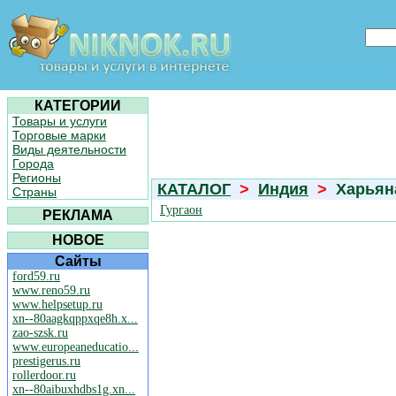
КАТЕГОРИИ
Товары и услуги
Торговые марки
Виды деятельности
Города
Регионы
КАТАЛОГ
>
Индия
>
Харьян
Страны
Гургаон
РЕКЛАМА
НОВОЕ
Сайты
ford59.ru
www.reno59.ru
www.helpsetup.ru
xn--80aagkqppxqe8h.x...
zao-szsk.ru
www.europeaneducatio...
prestigerus.ru
rollerdoor.ru
xn--80aibuxhdbs1g.xn...