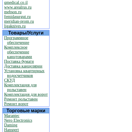
qmedical.co.il
www.arealrus.ru
mebson.ru
femidasurgut.ru
meridian-prom.ru
ligaknives.ru
Товары/Услуги
Программное
обеспечение
Комплексное
обеспечение
канцтоварами
Поставка бумаги
Доставка канцелярии
Установка квартирных
водосчетчиков
СКУД
Комплектация для
рольставен
Комплектация для ворот
Ремонт рольставен
Ремонт ворот
Торговые марки
Marantec
Nero Electronics
Daming
Hanspert