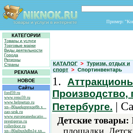
Пример: "К
КАТЕГОРИИ
Товары и услуги
Торговые марки
Виды деятельности
Города
Регионы
КАТАЛОГ
>
Туризм, отдых и
Страны
спорт
>
Спортинвентарь
РЕКЛАМА
1.
Аттракционы
НОВОЕ
Сайты
Производство, 
ford59.ru
www.reno59.ru
| С
www.helpsetup.ru
Петербурге.
xn--80aagkqppxqe8h.x...
zao-szsk.ru
www.europeaneducatio...
Детские товары:
prestigerus.ru
rollerdoor.ru
площадки, Детск
xn--80aibuxhdbs1g.xn...