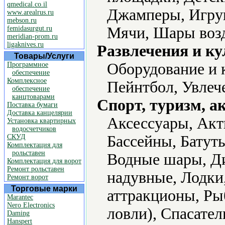
qmedical.co.il
Джамперы, Игру
www.arealrus.ru
mebson.ru
Мячи, Шары воз
femidasurgut.ru
meridian-prom.ru
ligaknives.ru
Развлечения и ку
Товары/Услуги
Оборудование и 
Программное
обеспечение
Комплексное
Пейнтбол, Увлеч
обеспечение
канцтоварами
Спорт, туризм, а
Поставка бумаги
Доставка канцелярии
Аксессуары, Акт
Установка квартирных
водосчетчиков
Бассейны, Батут
СКУД
Комплектация для
рольставен
Водные шары, Д
Комплектация для ворот
Ремонт рольставен
надувные, Лодки
Ремонт ворот
Торговые марки
аттракционы, Ры
Marantec
Nero Electronics
ловли), Спасате
Daming
Hanspert