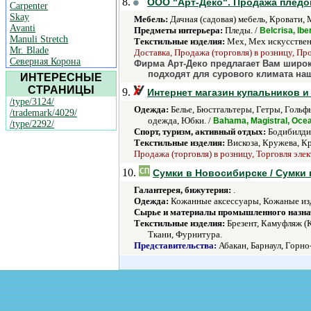
8.
ООО "Арт-Деко". Продажа пледо
Carpenter
Skay
Мебель:
Дачная (садовая) мебель, Кровати, 
Avanti
Предметы интерьера:
Пледы. /
Belcrisa, Ibe
Manuli Stretch
Текстильные изделия:
Мех, Мех искусствен
Mr. Blade
Доставка, Продажа (торговля) в розницу, Пр
Северная Корона
Фирма Арт-Деко предлагает Вам широки
подходят для сурового климата н
ИНТЕРЕСНЫЕ
СТРАНИЦЫ
9.
Интернет магазин купальников и 
/type/3124/
Одежда:
Белье, Бюстгальтеры, Гетры, Гольф
/trademark/4029/
одежда, Юбки. /
Bahama, Magistral, Ocea
/type/2292/
Спорт, туризм, активный отдых:
Бодибилдин
Текстильные изделия:
Вискоза, Кружева, Кр
Продажа (торговля) в розницу, Торговля эле
10.
Сумки в Новосибирске / Сумки
Галантерея, бижутерия:
.
Одежда:
Кожанные аксессуары, Кожаные изд
Сырье и материалы промышленного назна
Текстильные изделия:
Брезент, Камуфляж (К
Ткани, Фурнитура.
Представительства:
Абакан, Барнаул, Горно