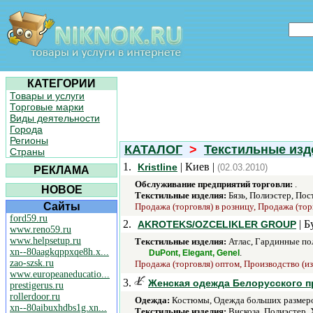
КАТЕГОРИИ
Товары и услуги
Торговые марки
Виды деятельности
Города
Регионы
КАТАЛОГ
>
Текстильные изд
Страны
1.
| Киев |
Kristline
(02.03.2010)
РЕКЛАМА
Обслуживание предприятий торговли:
.
НОВОЕ
Текстильные изделия:
Бязь, Полиэстер, Пос
Сайты
Продажа (торговля) в розницу, Продажа (тор
ford59.ru
2.
| Б
AKROTEKS/OZCELIKLER GROUP
www.reno59.ru
www.helpsetup.ru
Текстильные изделия:
Атлас, Гардинные пол
xn--80aagkqppxqe8h.x...
.
DuPont, Elegant, Genel
zao-szsk.ru
Продажа (торговля) оптом, Производство (из
www.europeaneducatio...
3.
Женская одежда Белорусского п
prestigerus.ru
rollerdoor.ru
Одежда:
Костюмы, Одежда больших размеров
xn--80aibuxhdbs1g.xn...
Текстильные изделия:
Вискоза, Полиэстер, 