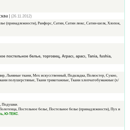
сква |
(26.11.2012)
лье (принадлежности), Ранфорс, Сатин, Сатин люкс, Сатин-шелк, Хлопок,
е постельное белье, торговец, Arpacı, apacı, Tania, fushia,
мир, Льняные ткани, Мех искусственный, Подкладка, Полиэстер, Сукно,
, Ткани полушерстяные, Ткани трикотажные, Ткани хлопчатобумажные (х/
, Подушки.
Полотенца, Постельное белье, Постельное белье (принадлежности), Пух и
.
ль, Ю-ТЕКС