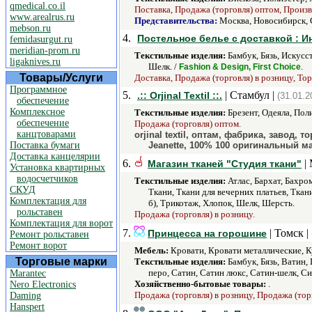
qmedical.co.il
Поставка, Продажа (торговля) оптом, Произв
www.arealrus.ru
Представительства:
Москва, Новосибирск, 
mebson.ru
4.
Постельное белье с доставкой : И
femidasurgut.ru
meridian-prom.ru
Текстильные изделия:
Бамбук, Бязь, Искусс
ligaknives.ru
Шелк. /
.
Fashion & Design, First Choice
Товары/Услуги
Доставка, Продажа (торговля) в розницу, Тор
Программное
5.
| Стамбул |
.:: Orjinal Textil ::.
(31.01.2
обеспечение
Комплексное
Текстильные изделия:
Брезент, Одеяла, Пол
обеспечение
Продажа (торговля) оптом.
канцтоварами
orjinal textil, оптам, фабрика, завод,
Поставка бумаги
Jeanette, 100% 100 оригинальный м
Доставка канцелярии
6.
| 
Магазин тканей "Студия ткани"
Установка квартирных
водосчетчиков
Текстильные изделия:
Атлас, Бархат, Бахро
СКУД
Ткани, Ткани для вечерних платьев, Тка
Комплектация для
б), Трикотаж, Хлопок, Шелк, Шерсть.
рольставен
Продажа (торговля) в розницу.
Комплектация для ворот
7.
| Томск |
Принцесса на горошине
Ремонт рольставен
Ремонт ворот
Мебель:
Кровати, Кровати металлические, 
Торговые марки
Текстильные изделия:
Бамбук, Бязь, Ватин,
перо, Сатин, Сатин люкс, Сатин-шелк, Си
Marantec
Хозяйственно-бытовые товары:
.
Nero Electronics
Продажа (торговля) в розницу, Продажа (тор
Daming
Hanspert