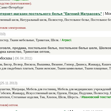
одство (изготовление).
Санкт-Петербург
| Мо
нтернет-магазин постельного белья "Евгений Матрасовъ"
твенный шелк, Натуральный шелк, Полиэстер, Постельное белье, Постельное бе
говля электронная.
010)
иэстер, Ткани мебельные, Трикотаж, Шелк. /
.
Arpaci
 торговля, продажа, постельное белье, постельное белье шелк, Шелково
арка качество, Трикотаж оптом,
Москва |
(06.04.2011)
ма, Бисер, Велюр, Вискоза, Вышивка, Вязание, Гипюр, Джинса, Жаккард, Каше
ни для свадебных платьев, Ткани женские, Ткани камвольные, Ткани плащевые
(25.11.2013)
Кушетки, Матрацы, Мебель для гостиниц, Мебель для медицинских учреждений
 Гобелен, Жаккард, Искусственный шелк, Одеяла, Пледы, Подушки, Полиэстер, 
нтепон, Стеганные изделия, Тик, Хлопок, Шелк, Шерсть. /
Ивановский тексти
говля) оптом.