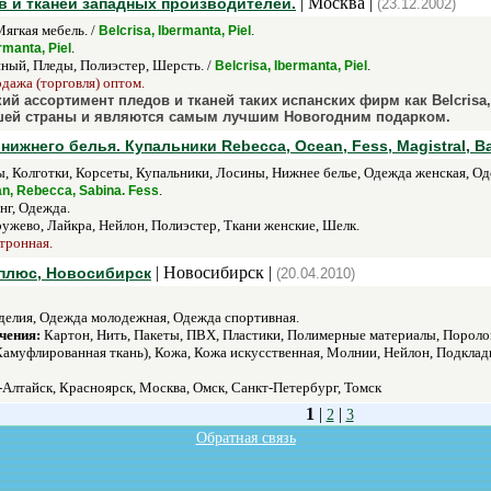
| Москва |
в и тканей западных производителей.
(23.12.2002)
Мягкая мебель. /
.
Belcrisa, Ibermanta, Piel
.
rmanta, Piel
ный, Пледы, Полиэстер, Шерсть. /
.
Belcrisa, Ibermanta, Piel
одажа (торговля) оптом.
й ассортимент пледов и тканей таких испанских фирм как Belcrisa
ашей страны и являются самым лучшим Новогодним подарком.
нижнего белья. Купальники Rebecca, Ocean, Fess, Magistral, 
ы, Колготки, Корсеты, Купальники, Лосины, Нижнее белье, Одежда женская, Од
.
n, Rebecca, Sabina. Fess
г, Одежда.
ужево, Лайкра, Нейлон, Полиэстер, Ткани женские, Шелк.
ктронная.
| Новосибирск |
 плюс, Новосибирск
(20.04.2010)
елия, Одежда молодежная, Одежда спортивная.
чения:
Картон, Нить, Пакеты, ПВХ, Пластики, Полимерные материалы, Поролон
амуфлированная ткань), Кожа, Кожа искусственная, Молнии, Нейлон, Подкладк
-Алтайск, Красноярск, Москва, Омск, Санкт-Петербург, Томск
1
|
|
2
3
Обратная связь