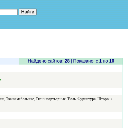
е"
Найдено сайтов:
28
| Показано: c
1
по
10
.
e
ани, Ткани мебельные, Ткани портьерные, Тюль, Фурнитура, Шторы. /