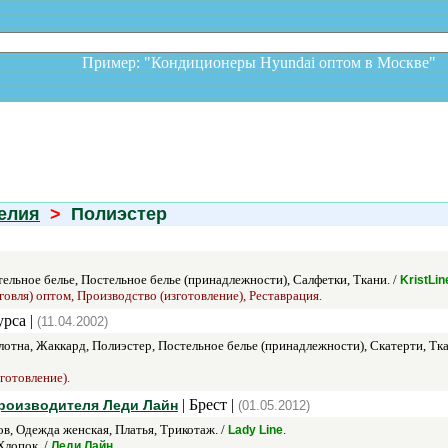
Пример: "Кондиционеры Hyundai оптом в Москв
елия
>
Полиэстер
тельное белье, Постельное белье (принадлежности), Салфетки, Ткани. /
KristLin
говля) оптом, Производство (изготовление), Реставрация.
урса |
(11.04.2002)
отна, Жаккард, Полиэстер, Постельное белье (принадлежности), Скатерти, Тк
готовление).
| Брест |
роизводителя Леди Лайн
(01.05.2012)
, Одежда женская, Платья, Трикотаж. /
.
Lady Line
Хлопок. /
.
Леди Лайн