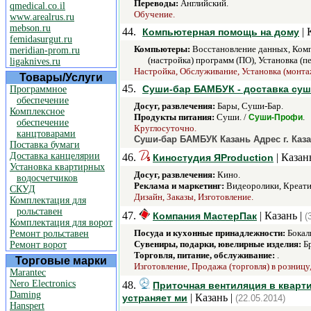
Переводы:
Английский.
qmedical.co.il
Обучение.
www.arealrus.ru
mebson.ru
44.
| 
Компьютерная помощь на дому
femidasurgut.ru
Компьютеры:
Восстановление данных, Комп
meridian-prom.ru
(настройка) программ (ПО), Установка (п
ligaknives.ru
Настройка, Обслуживание, Установка (монта
Товары/Услуги
45.
Суши-бар БАМБУК - доставка суш
Программное
обеспечение
Досуг, развлечения:
Бары, Суши-Бар.
Комплексное
Продукты питания:
Суши. /
.
Суши-Профи
обеспечение
Круглосуточно.
канцтоварами
Суши-бар БАМБУК Казань Адрес г. Казан
Поставка бумаги
Доставка канцелярии
46.
| Казан
Киностудия ЯProduction
Установка квартирных
Досуг, развлечения:
Кино.
водосчетчиков
Реклама и маркетинг:
Видеоролики, Креатив
СКУД
Дизайн, Заказы, Изготовление.
Комплектация для
рольставен
47.
| Казань |
Компания МастерПак
(
Комплектация для ворот
Посуда и кухонные принадлежности:
Бокалы
Ремонт рольставен
Сувениры, подарки, ювелирные изделия:
Бр
Ремонт ворот
Торговля, питание, обслуживание:
.
Торговые марки
Изготовление, Продажа (торговля) в розницу
Marantec
Nero Electronics
48.
Приточная вентиляция в кварти
Daming
| Казань |
устраняет ми
(22.05.2014)
Hanspert