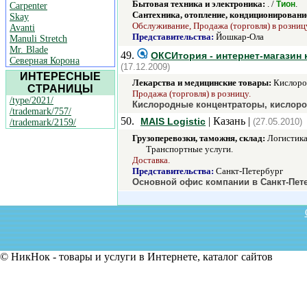
Бытовая техника и электроника:
. /
.
Тион
Carpenter
Сантехника, отопление, кондиционировани
Skay
Обслуживание, Продажа (торговля) в розницу
Avanti
Представительства:
Йошкар-Ола
Manuli Stretch
Mr. Blade
49.
ОКСИтория - интернет-магазин
Северная Корона
(17.12.2009)
ИНТЕРЕСНЫЕ
Лекарства и медицинские товары:
Кислоро
СТРАНИЦЫ
Продажа (торговля) в розницу.
/type/2021/
Кислородные концентраторы, кислоро
/trademark/757/
50.
| Казань |
MAIS Logistic
(27.05.2010)
/trademark/2159/
Грузоперевозки, таможня, склад:
Логистика
Транспортные услуги.
Доставка.
Представительства:
Санкт-Петербург
Основной офис компании в Санкт-Пете
© НикНок - товары и услуги в Интернете, каталог сайтов