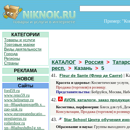
Пример: "К
КАТЕГОРИИ
Товары и услуги
Торговые марки
Виды деятельности
Города
Регионы
КАТАЛОГ
>
Россия
>
Татар
Страны
респ.
>
Казань
>
5
РЕКЛАМА
41.
| К
Fleur de Sante (Флер де Санте)
НОВОЕ
Красота и здоровье:
Косметические услуги, 
Сайты
Продажа (торговля) в розницу.
ford59.ru
Представительства:
Бобруйск, Москва, Наб
www.reno59.ru
42.
AVON, каталоги, заказ продукц
www.helpsetup.ru
xn--80aagkqppxqe8h.x...
Косметика, парфюмерия:
Блеск для губ, Де
zao-szsk.ru
Консультации, Продажа (торговля) в розницу
www.europeaneducatio...
prestigerus.ru
43.
Star School Центр обучения ин
rollerdoor.ru
Образование и наука:
Группы выходного дня
xn--80aibuxhdbs1g.xn...