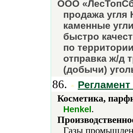
ООО «ЛесТопСб
продажа угля 
каменные угли
быстро качест
по территори
отправка ж/д 
(добычи) угол
86.
Регламент
Косметика, парф
.
Henkel
Производственно
Газы промышлен