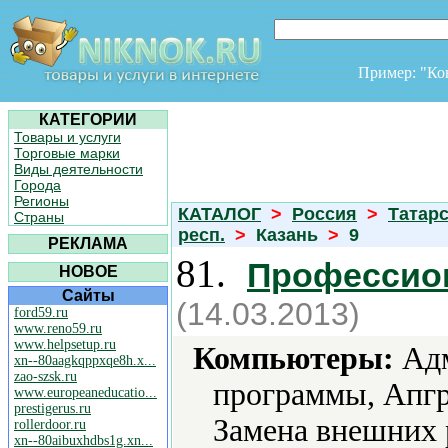
Пример: "К
КАТЕГОРИИ
Товары и услуги
Торговые марки
Виды деятельности
Города
Регионы
КАТАЛОГ
>
Россия
>
Татар
Страны
респ.
>
Казань
>
9
РЕКЛАМА
81.
Профессио
НОВОЕ
Сайты
(14.03.2013)
ford59.ru
www.reno59.ru
www.helpsetup.ru
Компьютеры:
Адм
xn--80aagkqppxqe8h.x...
zao-szsk.ru
программы, Апгр
www.europeaneducatio...
prestigerus.ru
Замена внешних 
rollerdoor.ru
xn--80aibuxhdbs1g.xn...