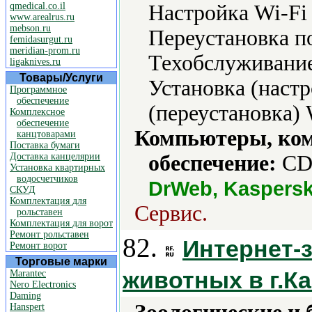
qmedical.co.il
Настройка Wi-Fi
www.arealrus.ru
mebson.ru
Переустановка п
femidasurgut.ru
meridian-prom.ru
Техобслуживание
ligaknives.ru
Товары/Услуги
Установка (наст
Программное
обеспечение
(переустановка) 
Комплексное
обеспечение
Компьютеры, ко
канцтоварами
Поставка бумаги
Доставка канцелярии
обеспечение:
CD-
Установка квартирных
водосчетчиков
DrWeb, Kaspers
СКУД
Комплектация для
Сервис.
рольставен
Комплектация для ворот
Ремонт рольставен
82.
Интернет-
Ремонт ворот
Торговые марки
животных в г.К
Marantec
Nero Electronics
Daming
Hanspert