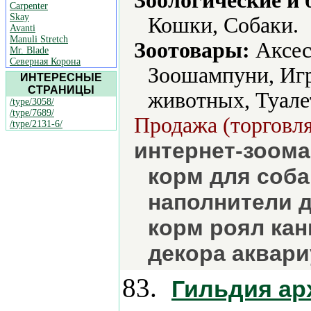
Зоологические и 
Carpenter
Skay
Кошки, Собаки.
Avanti
Manuli Stretch
Зоотовары:
Аксес
Mr. Blade
Северная Корона
Зоошампуни, Игр
ИНТЕРЕСНЫЕ
СТРАНИЦЫ
животных, Туале
/type/3058/
/type/7689/
Продажа (торговля
/type/2131-6/
интернет-зоома
корм для соба
наполнители д
корм роял кан
декора аквар
83.
Гильдия ар