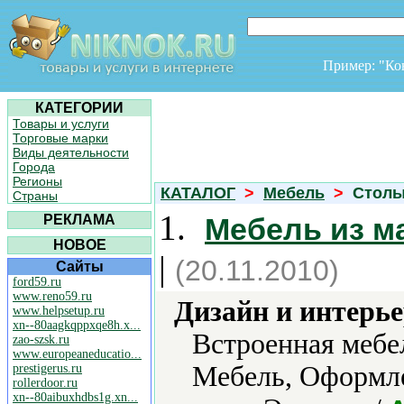
Пример: "К
КАТЕГОРИИ
Товары и услуги
Торговые марки
Виды деятельности
Города
Регионы
КАТАЛОГ
>
Мебель
>
Столы
Страны
1.
РЕКЛАМА
Мебель из м
НОВОЕ
|
(20.11.2010)
Сайты
ford59.ru
www.reno59.ru
Дизайн и интерье
www.helpsetup.ru
xn--80aagkqppxqe8h.x...
Встроенная мебе
zao-szsk.ru
www.europeaneducatio...
Мебель, Оформл
prestigerus.ru
rollerdoor.ru
xn--80aibuxhdbs1g.xn...