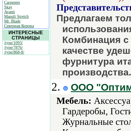
Carpenter
Представительст
Skay
Avanti
Предлагаем тол
Manuli Stretch
Mr. Blade
Северная Корона
использовани
ИНТЕРЕСНЫЕ
Комбинация с
СТРАНИЦЫ
/type/1093/
/type/7876/
качестве уде
/type/868-8/
фурнитура ита
производства.
2.
ООО "Опти
Мебель:
Аксессуа
Гардеробы, Гост
Журнальные стол