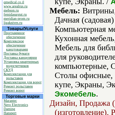
купе, Экраны. /
qmedical.co.il
www.arealrus.ru
Мебель:
Витрины,
mebson.ru
femidasurgut.ru
Дачная (садовая)
meridian-prom.ru
ligaknives.ru
Компьютерная ме
Товары/Услуги
Программное
Кухонная мебель,
обеспечение
Комплексное
Мебель для библ
обеспечение
канцтоварами
Поставка бумаги
для руководителе
Доставка канцелярии
Установка квартирных
компьютерные, С
водосчетчиков
СКУД
Столы офисные,
Комплектация для
рольставен
купе, Экраны, Эк
Комплектация для ворот
Ремонт рольставен
Ремонт ворот
.
Экомебель
Торговые марки
Дизайн, Продажа (
Marantec
Nero Electronics
Daming
(изготовление), 
Hanspert