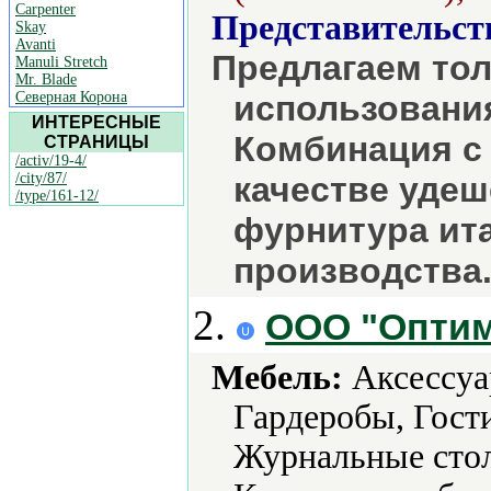
Carpenter
Представительст
Skay
Avanti
Предлагаем тол
Manuli Stretch
Mr. Blade
Северная Корона
использовани
ИНТЕРЕСНЫЕ
Комбинация с
СТРАНИЦЫ
/activ/19-4/
/city/87/
качестве уде
/type/161-12/
фурнитура ита
производства.
2.
ООО "Опти
Мебель:
Аксессуа
Гардеробы, Гост
Журнальные стол