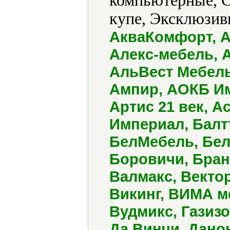
компьютерные, 
купе, Эксклюзивн
АкваКомфорт, А
Алекс-мебель, 
АльВест Мебель
Ампир, АОКБ Им
Артис 21 век, А
Империал, Балт
БелМебель, Бел
Боровичи, Бран
Валмакс, Вектор
Викинг, ВИМА м
Вудмикс, Газизо
Да Винчи, Дано