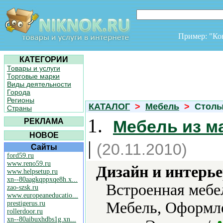
Пример: "К
КАТЕГОРИИ
Товары и услуги
Торговые марки
Виды деятельности
Города
Регионы
КАТАЛОГ
>
Мебель
>
Столы
Страны
1.
РЕКЛАМА
Мебель из м
НОВОЕ
|
(20.11.2010)
Сайты
ford59.ru
www.reno59.ru
Дизайн и интерье
www.helpsetup.ru
xn--80aagkqppxqe8h.x...
Встроенная мебе
zao-szsk.ru
www.europeaneducatio...
Мебель, Оформл
prestigerus.ru
rollerdoor.ru
xn--80aibuxhdbs1g.xn...