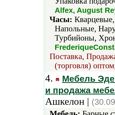
Упаковка подаро
Alfex, August R
Часы:
Кварцевые,
Напольные, Нару
Турбийоны, Хро
FrederiqueConst
Поставка, Продажа
(торговля) оптом
4.
Мебель Эде
и продажа мебел
Ашкелон |
(30.0
Мебель:
Барные с