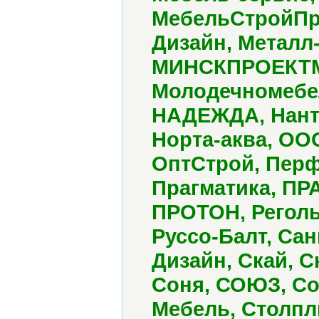
МебельСтройПро
Дизайн, Металл-
МИНСКПРОЕКТМЕ
Молодечномебел
НАДЕЖДА, Нанта
Норта-аква, ОО
ОптСтрой, Перф
Прагматика, ПР
ПРОТОН, Реголь
Руссо-Балт, Сан
Дизайн, Скай, С
Соня, СОЮЗ, Со
Мебель, Столпл