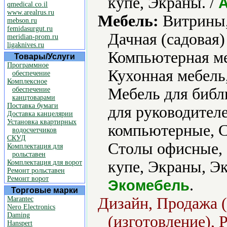
купе, Экраны. /
qmedical.co.il
www.arealrus.ru
Мебель:
Витрины,
mebson.ru
femidasurgut.ru
Дачная (садовая)
meridian-prom.ru
ligaknives.ru
Компьютерная ме
Товары/Услуги
Программное
Кухонная мебель,
обеспечение
Комплексное
Мебель для библ
обеспечение
канцтоварами
Поставка бумаги
для руководителе
Доставка канцелярии
Установка квартирных
компьютерные, С
водосчетчиков
СКУД
Столы офисные,
Комплектация для
рольставен
купе, Экраны, Эк
Комплектация для ворот
Ремонт рольставен
Ремонт ворот
.
Экомебель
Торговые марки
Дизайн, Продажа (
Marantec
Nero Electronics
Daming
(изготовление), 
Hanspert