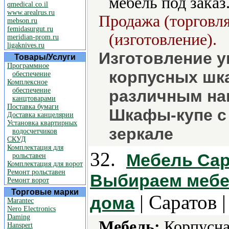
мебель под заказ
qmedical.co.il
www.arealrus.ru
Продажа (торговля
mebson.ru
femidasurgut.ru
(изготовление).
meridian-prom.ru
ligaknives.ru
Изготовление у
Товары/Услуги
Программное
корпусных шк
обеспечение
Комплексное
обеспечение
различным на
канцтоварами
Поставка бумаги
Шкафы-купе с 
Доставка канцелярии
Установка квартирных
зеркале
водосчетчиков
СКУД
Комплектация для
32.
Мебель Сар
рольставен
Комплектация для ворот
Ремонт рольставен
Выбираем мебел
Ремонт ворот
Торговые марки
| Саратов 
дома
Marantec
Nero Electronics
Daming
Мебель:
Корпусна
Hanspert