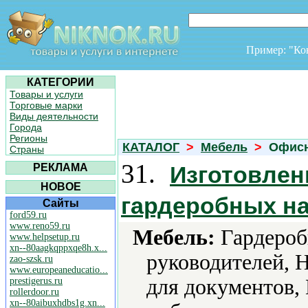
Пример: "К
КАТЕГОРИИ
Товары и услуги
Торговые марки
Виды деятельности
Города
Регионы
КАТАЛОГ
>
Мебель
>
Офисн
Страны
31.
РЕКЛАМА
Изготовлен
НОВОЕ
гардеробных на
Сайты
ford59.ru
www.reno59.ru
Мебель:
Гардероб
www.helpsetup.ru
xn--80aagkqppxqe8h.x...
руководителей, 
zao-szsk.ru
www.europeaneducatio...
для документов,
prestigerus.ru
rollerdoor.ru
xn--80aibuxhdbs1g.xn...