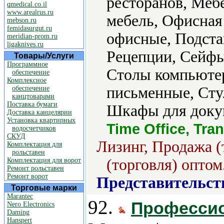
ресторанов, Меб
qmedical.co.il
www.arealrus.ru
мебель, Офисная
mebson.ru
femidasurgut.ru
офисные, Подста
meridian-prom.ru
ligaknives.ru
Рецепции, Сейфы
Товары/Услуги
Программное
Столы компьюте
обеспечение
Комплексное
письменные, Сту
обеспечение
канцтоварами
Поставка бумаги
Шкафы для доку
Доставка канцелярии
Установка квартирных
Time Office, Tra
водосчетчиков
СКУД
Лизинг, Продажа (
Комплектация для
рольставен
(торговля) оптом
Комплектация для ворот
Ремонт рольставен
Ремонт ворот
Представительст
Торговые марки
Marantec
92.
Профессио
Nero Electronics
Daming
Hanspert