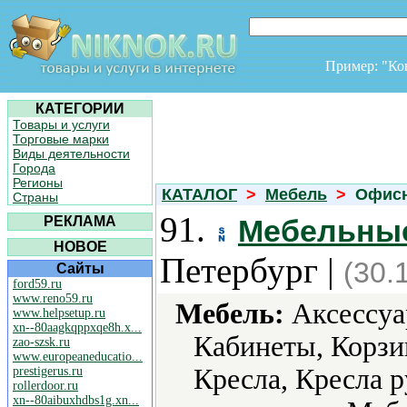
Пример: "К
КАТЕГОРИИ
Товары и услуги
Торговые марки
Виды деятельности
Города
Регионы
КАТАЛОГ
>
Мебель
>
Офисн
Страны
91.
РЕКЛАМА
Мебельны
НОВОЕ
Петербург |
(30.
Сайты
ford59.ru
www.reno59.ru
Мебель:
Аксессуа
www.helpsetup.ru
xn--80aagkqppxqe8h.x...
Кабинеты, Корзи
zao-szsk.ru
www.europeaneducatio...
Кресла, Кресла р
prestigerus.ru
rollerdoor.ru
xn--80aibuxhdbs1g.xn...