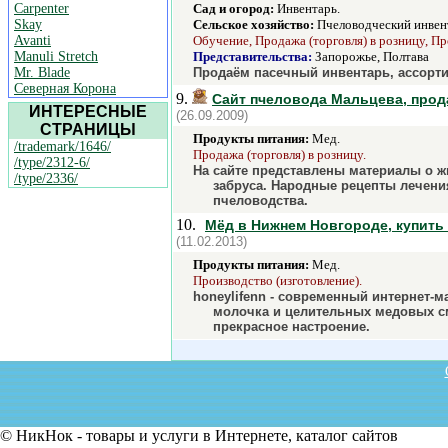
Carpenter
Сад и огород:
Инвентарь.
Skay
Сельское хозяйство:
Пчеловодческий инвен
Avanti
Обучение, Продажа (торговля) в розницу, Пр
Manuli Stretch
Представительства:
Запорожье, Полтава
Mr. Blade
Продаём пасечный инвентарь, ассорти
Северная Корона
9.
Сайт пчеловода Мальцева, прод
ИНТЕРЕСНЫЕ
(26.09.2009)
СТРАНИЦЫ
Продукты питания:
Мед.
/trademark/1646/
Продажа (торговля) в розницу.
/type/2312-6/
На сайте представлены материалы о жи
/type/2336/
забруса. Народные рецепты лечени
пчеловодства.
10.
Мёд в Нижнем Новгороде, купить 
(11.02.2013)
Продукты питания:
Мед.
Производство (изготовление).
honeylifenn - современный интернет-м
молочка и целительных медовых см
прекрасное настроение.
© НикНок - товары и услуги в Интернете, каталог сайтов