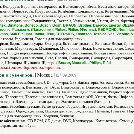
, Блендеры, Варочные поверхности, Вентиляторы, Весы, Весы анализаторы, В
панели, Ионизаторы, Йогуртницы, Комбайны, Кондиционеры, Кофемашины, М
, Очистители воды, Очистители воздуха, Пароварки, Паровые швабры, Парооч
ки-холодильники, Сэндвичницы, Тостеры, Увлажнители, Утюги, Фены, Фритюр
imatek, Binatone, Boneco, Bosch, Bosh, BRAUN, Brother, Daewoo, Energy, GEZAN
asonic, Panasonic (Панасоник), Philips, Philips (Филипс), REDMOND, Remingt
 Sinbo, SMILE, Supra, Tanita, Tefal, THERMOS, Thomson, Toshiba, Ves, Viconte,
отсосы, Радионяни, Товары для новорожденных.
рили, Барные аксессуары, Блендеры, Бытовые фильтры, Венчики, Вилки, Доски
Лопатки, Маринаторы, Мельнички, Молочники, Ножи, Ножи консервные, Овоще
кая, Посуда нержавеющая, Посуда тефлонизированная, Посуда эмалированная 
овые формы для выпечки, Сита, Скалки, Сковородки, Сковороды, Скороварки, 
ие, Штопоры, Шумовки, Щипцы. /
.
Beurer, Motorolla, Philips, Tefal
говля) оптом, Торговля электронная.
| Москва |
ов и сувениров.
(27.09.2009)
ыватели автомобильные, CD-ченджеры, GPS Навигаторы, Автоакустика, Автом
е поверхности, Вентиляторы, Весы, Видеокамеры, Видеокассеты, Видеотехни
ики, Плазменные панели, Плееры (Плейеры), Радиоприемники, Радиотелефон
ы, Телескопы, Телефонные аппараты, Телефоны с АОН, Утюги, Фены, Цифровы
ловари), Электросушители для рук, Элементы питания (Батареи).
ины, Бассейны детские, Белье детское, Горшки, Игрушки, Коляски, Коляски для 
ь детская, Одежда детская, Одежда для новорожденных, Пеленки, Пинетки, Пи
вары для новорожденных, Ходунки, Чепчики.
е обеспечение:
CD-ROM, CD-диски, DVD, Клавиатуры, Компьютеры, Сумки дл
стравагантная обувь.