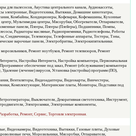
ры для пылесосов, Акустика центрального канала, Аудиокассеты,
есы электронные, Видеотехника, Вытяжки, Домашние кинотеатры,
питания, Комбайны, Кондиционеры, Кофеварки, Кофемашины, Кухонные
ентр, Мультимедиа центры, Мясорубки, Обогреватели, Отпариватели,
лазменные панели, Плееры, Плееры (Плейеры), Подшипники, Помпы,
лесосы, Радиаторы масляные, Радиоприемники, Радиотелефоны, Роботы
ы, Сэндвичницы, Телевизоры, Телефонные аппараты, Тостеры, Тэны,
ические варочные панели, Электробритвы, Электрокипятильники.
 морозильников, Ремонт ноутбуков, Ремонт телевизоров, Ремонт
нтернета, Настройка Интернета, Настройка компьютера, Первоначальная
Программное обеспечение под заказ, Ремонт (обслуживание) компьютера
 Удаление (лечение) вирусов, Установка (настройка) программ (ПО),
ания, Вентиляторы, Видеоадаптеры, Видеокарты, Винчестеры,
Колонки, Комплектующие, Материнские платы, Мониторы, Подставки под
етрогенераторы, Выключатели, Декоративная светотехника, Инструмент,
ктродвигатели, Электрозамки, Электронные компоненты,
азработка, Ремонт, Сервис, Торговля электронная.
ные, Видеокамеры, Видеотехника, Вытяжки, Газовые плиты, Духовые
роволновые печи, Морозильники, Мясорубки, Отпариватели,