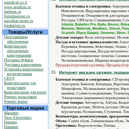
qmedical.co.il
Бытовая техника и электроника:
Аэрогрили
www.arealrus.ru
Измельчители, Индукционные варочные 
mebson.ru
Отпариватели, Отпариватели для одежды
femidasurgut.ru
Ростеры, СВЧ печи, Соковыжималки, Сум
meridian-prom.ru
Atlanta, Babyliss Pro, Ballu, Beurer, B
ligaknives.ru
Monster, Motorola, Moulinex, Omron, Pan
Товары/Услуги
Scarlett, Sharp (Шарп), Siemens, Silver,
Программное
Детские товары:
Весы электронные, Молоко
обеспечение
Посуда и кухонные принадлежности:
Аэрог
Комплексное
Керамика, Ковшики, Кокотницы, Ложки, 
обеспечение
Посуда жаропрочная, Посуда металличес
канцтоварами
кисточки, Силиконовые лопатки, Силикон
Поставка бумаги
Чесноковыжималки, Шприцы кондитерск
Доставка канцелярии
Продажа (торговля) в розницу, Продажа (тор
Установка квартирных
33.
Интернет магазин оружия, подарк
водосчетчиков
СКУД
Бытовая техника и электроника:
CD-проигр
Комплектация для
Аэрогрили, Бинокли, Блендеры, Варочны
рольставен
Микрофоны, Музыкальные центры, Наушн
Комплектация для ворот
машины, Сумки-холодильники, Телевизор
Ремонт рольставен
Электронные (карманные) переводчики (с
Ремонт ворот
Детские товары:
Автокресла, Азбуки, Балдах
Кроватки детские, Мебель детская, Обув
Торговые марки
игрушечная, Распашонки, Стульчики, То
Marantec
Компьютеры, комплектующие, программно
Nero Electronics
Обувь:
Стрип обувь, Танцевальная обувь, Эк
Daming
Оргтехника:
Видеосистемы, Пленка.
Hanspert