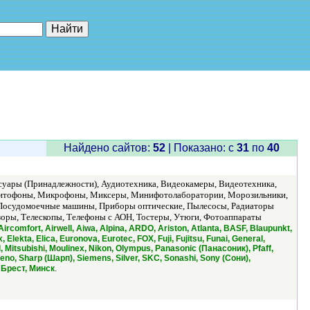
е"
Найдено сайтов:
52
| Показано: c
31
по
40
уары (Принадлежности), Аудиотехника, Видеокамеры, Видеотехника,
нитофоны, Микрофоны, Миксеры, Минифотолаборатории, Морозильники,
, Посудомоечные машины, Приборы оптические, Пылесосы, Радиаторы
зоры, Телескопы, Телефоны с АОН, Тостеры, Утюги, Фотоаппараты
Aircomfort, Airwell, Aiwa, Alpina, ARDO, Ariston, Atlanta, BASF, Blaupunkt,
lekta, Elica, Euronova, Eurotec, FOX, Fuji, Fujitsu, Funai, General,
, Mitsubishi, Moulinex, Nikon, Olympus, Panasonic (Панасоник), Pfaff,
reno, Sharp (Шарп), Siemens, Silver, SKC, Sonashi, Sony (Сони),
.
, Брест, Минск