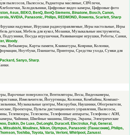
для пылесосов, Пылесосы, Радиаторы масляные, СВЧ печи,
 Хлебопечки, Холодильники, Цифровые видео камеры, Цифровые фото
riston, Asus, BEKO, BenQ, BenQ-Siemens, Binatone, Bosch, Canon,
torola, NVIDIA, Panasonic, Philips, REDMOND, Rowenta, Scarlett, Sharp
 Игрушки надувные, Игрушки радиоуправляемые, Игры настольные, Игры
бель детская, Мебель для кукол, Мозаики, Музыкальные инструменты,
, Подгузники, Посуда игрушечная, Развивающие игрушки, Роботы, Санки,
.
ter, Woody
емы, Вебкамеры, Карты памяти, Клавиатуры, Коврики, Колонки,
ормации, Ноутбуки, Планшеты, Принтеры, Средства ухода, Сумки для
.
 Packard, Sanyo, Sharp
Санки.
еры, Варочные поверхности, Вентиляторы, Весы, Видеокамеры,
риставки, Измельчители, Йогуртницы, Колонки, Комбайны, Компакт-
ильники, Музыкальные центры, Мясорубки, Наушники, Обогреватели,
ческие, Проекторы, Пульты дистанционного управления, Пылесосы,
ны, Телевизоры, Телескопы, Телефонные аппараты, Телефоны с АОН,
 камеры, Чайники, Швейные машины, Шнуры, Экраны, Электрические
o, Daikin, De Luxe, DeLonghi, Duracell, Electrolux, Fuji, General,
a, Mitsubishi, Moulinex, Nikon, Olympus, Panasonic (Панасоник), Philips,
.
omson, Toshiba, Toyota, Varta, Verloni, Whirlpool, Zanussi