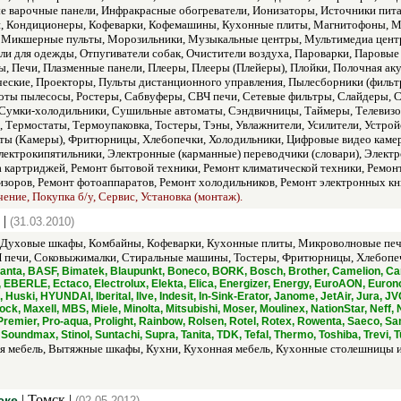
ые варочные панели, Инфракрасные обогреватели, Ионизаторы, Источники пит
и, Кондиционеры, Кофеварки, Кофемашины, Кухонные плиты, Магнитофоны, М
икшерные пульты, Морозильники, Музыкальные центры, Мультимедиа центр,
ели для одежды, Отпугиватели собак, Очистители воздуха, Пароварки, Паров
ы, Печи, Плазменные панели, Плееры, Плееры (Плейеры), Плойки, Полочная а
ские, Проекторы, Пульты дистанционного управления, Пылесборники (фильтр
оты пылесосы, Ростеры, Сабвуферы, СВЧ печи, Сетевые фильтры, Слайдеры, 
Сумки-холодильники, Сушильные автоматы, Сэндвичницы, Таймеры, Телевизор
 Термостаты, Термоупаковка, Тостеры, Тэны, Увлажнители, Усилители, Устрой
ты (Камеры), Фритюрницы, Хлебопечки, Холодильники, Цифровые видео камер
ектрокипятильники, Электронные (карманные) переводчики (словари), Электр
а картриджей, Ремонт бытовой техники, Ремонт климатической техники, Ремон
зоров, Ремонт фотоаппаратов, Ремонт холодильников, Ремонт электронных кни
ние, Покупка б/у, Сервис, Установка (монтаж).
 |
(31.03.2010)
Духовые шкафы, Комбайны, Кофеварки, Кухонные плиты, Микроволновые печи
печи, Соковыжималки, Стиральные машины, Тостеры, Фритюрницы, Хлебопечк
lanta, BASF, Bimatek, Blaupunkt, Boneco, BORK, Bosch, Brother, Camelion, Can
EBERLE, Ectaco, Electrolux, Elekta, Elica, Energizer, Energy, EuroAON, Euronov
, Huski, HYUNDAI, Iberital, Ilve, Indesit, In-Sink-Erator, Janome, JetAir, Jura, 
ock, Maxell, MBS, Miele, Minolta, Mitsubishi, Moser, Moulinex, NationStar, Nef
d, Premier, Pro-aqua, Prolight, Rainbow, Rolsen, Rotel, Rotex, Rowenta, Saeco,
 Soundmax, Stinol, Suntachi, Supra, Tanita, TDK, Tefal, Thermo, Toshiba, Trevi, Tu
 мебель, Вытяжные шкафы, Кухни, Кухонная мебель, Кухонные столешницы из
| Томск |
ске
(02.05.2012)