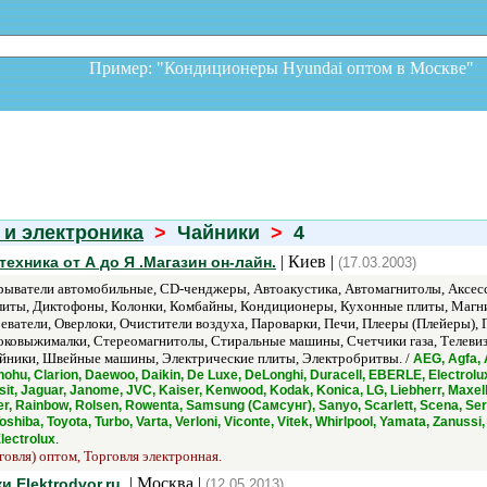
Пример: "Кондиционеры Hyundai оптом в Москв
 и электроника
>
Чайники
>
4
| Киев |
хника от А до Я .Магазин он-лайн.
(17.03.2003)
ыватели автомобильные, CD-ченджеры, Автоакустика, Автомагнитолы, Аксесс
литы, Диктофоны, Колонки, Комбайны, Кондиционеры, Кухонные плиты, Маг
ватели, Оверлоки, Очистители воздуха, Пароварки, Печи, Плееры (Плейеры)
оковыжималки, Стереомагнитолы, Стиральные машины, Счетчики газа, Телеви
айники, Швейные машины, Электрические плиты, Электробритвы. /
AEG, Agfa, 
ohu, Clarion, Daewoo, Daikin, De Luxe, DeLonghi, Duracell, EBERLE, Electrolux, E
sit, Jaguar, Janome, JVC, Kaiser, Kenwood, Kodak, Konica, LG, Liebherr, Maxell
mier, Rainbow, Rolsen, Rowenta, Samsung (Самсунг), Sanyo, Scarlett, Scena, Se
shiba, Toyota, Turbo, Varta, Verloni, Viconte, Vitek, Whirlpool, Yamata, Zanussi
.
lectrolux
говля) оптом, Торговля электронная.
| Москва |
 Elektrodvor.ru.
(12.05.2013)