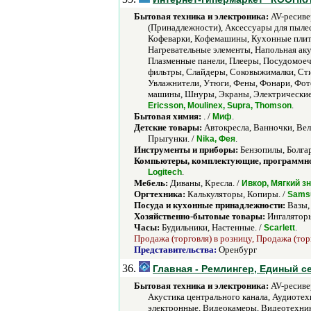
Бытовая техника и электроника:
AV-ресиве
(Принадлежности), Аксессуары для пыле
Кофеварки, Кофемашины, Кухонные плит
Нагревательные элементы, Напольная аку
Плазменные панели, Плееры, Посудомоеч
фильтры, Слайдеры, Соковыжималки, Ст
Увлажнители, Утюги, Фены, Фонари, Фо
машины, Шнуры, Экраны, Электрические 
.
Ericsson, Moulinex, Supra, Thomson
Бытовая химия:
. /
.
Миф
Детские товары:
Автокресла, Ванночки, Вел
Прыгунки. /
.
Nika, Фея
Инструменты и приборы:
Бензопилы, Болга
Компьютеры, комплектующие, программно
.
Logitech
Мебель:
Диваны, Кресла. /
Ивкор, Мягкий з
Оргтехника:
Калькуляторы, Копиры. /
Sams
Посуда и кухонные принадлежности:
Вазы, 
Хозяйственно-бытовые товары:
Ингаляторы
Часы:
Будильники, Настенные. /
.
Scarlett
Продажа (торговля) в розницу, Продажа (тор
Представительства:
Оренбург
36.
Главная - Ремлингер, Единый 
Бытовая техника и электроника:
AV-ресиве
Акустика центрального канала, Аудиотех
электронные, Видеокамеры, Видеотехни