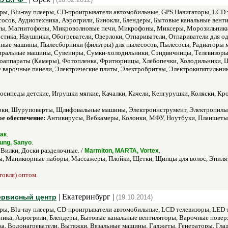
ры, Blu-ray плееры, CD-проигрыватели автомобильные, GPS Навигаторы, LCD 
сосов, Аудиотехника, Аэрогрили, Бинокли, Блендеры, Бытовые канальные вент
ы, Магнитофоны, Микроволновые печи, Микрофоны, Миксеры, Морозильники
стика, Наушники, Обогреватели, Оверлоки, Отпариватели, Отпариватели для о
ные машины, Пылесборники (фильтры) для пылесосов, Пылесосы, Радиаторы 
иральные машины, Сувениры, Сумки-холодильники, Сэндвичницы, Телевизоры,
тоаппараты (Камеры), Фотопленка, Фритюрницы, Хлебопечки, Холодильники, 
варочные панели, Электрические плиты, Электробритвы, Электрокипятильники
осипеды детские, Игрушки мягкие, Качалки, Качели, Кенгурушки, Коляски, Кро
рки, Шуруповерты, Щлифовальные машины, Электроинструмент, Электропилы
е обеспечение:
Антивирусы, Вебкамеры, Колонки, МФУ, Ноутбуки, Планшеты,
.
нак
.
ung, Sanyo
Вилки, Доски разделочные. /
.
Marmiton, MARTA, Vortex
, Маникюрные наборы, Массажеры, Плойки, Щетки, Щипцы для волос, Эпиля
говля) оптом.
| Екатеринбург |
сервисный центр
(19.10.2014)
ры, Blu-ray плееры, CD-проигрыватели автомобильные, LCD телевизоры, LED т
ника, Аэрогрили, Блендеры, Бытовые канальные вентиляторы, Варочные повер
ка, Водонагреватели, Вытяжки, Вязальные машины, Гаджеты, Генераторы, Гл