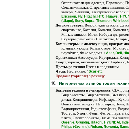
Отпариватели для одежды, Пароварки, П
Соковыжималки, Стиральные машины, Сэн
камеры, Чайники, Электрические варочны
Ericsson, Fly, Hitachi, HTC, Huawei, HY
(Шарп), Sony, Supra, Thomson, Whirlpool
Детские товары:
Велосипеды детские, Детс
спортивные, Каталки, Коляски, Коляски 
Мягкие книжки, Мячи, Наборы для рисов
Скутеры (самокаты), Снегокаты, Товары
Компьютеры, комплектующие, программно
Комплектующие, Компьютеры, Мониторы,
ноутбуков, Факс-модемы. /
Acer, Dell, Hi
Оргтехника:
Аксессуары, Картриджи, Копир
Спорт, туризм, активный отдых:
Барбекю, Б
Цветы, растения:
Цветы к прадзникам.
Часы:
Настенные. /
.
Scarlett
Продажа (торговля) в розницу.
40.
Интернет-магазин бытовой техник
Бытовая техника и электроника:
CD-проигр
Видеокассеты, Видеотехника, Вытяжки, 
диски, Кондиционеры, Кофеварки, Кухо
Очистители воздуха, Пароварки, Печи, 
Радиоприемники, Радиотелефоны, Радиоч
Тостеры, Утюги, Фены, Фотоаппараты (
плиты, Электробритвы, Элементы питания
Gorenje, Grundig, Hitachi, HYUNDAI, Inde
Philips (Филипс), Rolsen, Rowenta, Samsu