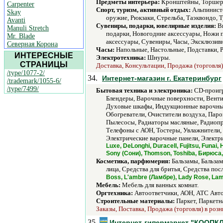
Предметы интерьера:
Кронштейны, Торшер
Carpenter
Спорт, туризм, активный отдых:
Альпинистс
Skay
оружие, Рюкзаки, Стрельба, Таэквондо, 
Avanti
Сувениры, подарки, ювелирные изделия:
Ви
Manuli Stretch
подарки, Новогодние аксессуары, Ножи 
Mr. Blade
аксессуары, Сувениры, Часы, Эксклюзив
Северная Корона
Часы:
Напольные, Настольные, Подставки, Р
ИНТЕРЕСНЫЕ
Электротехника:
Шнуры.
СТРАНИЦЫ
Доставка, Консультации, Продажа (торговля)
/type/1077-2/
34.
Интернет-магазин г. Екатеринбург
/trademark/1055-6/
/type/7499/
Бытовая техника и электроника:
CD-проигр
Блендеры, Варочные поверхности, Венти
Духовые шкафы, Индукционные варочные
Обогреватели, Очистители воздуха, Пар
Пылесосы, Радиаторы масляные, Радиопр
Телефоны с АОН, Тостеры, Увлажнители,
Электрические варочные панели, Электр
Luxe, DeLonghi, Duracell, Fujitsu, Funai
Sony (Сони), Thomson, Toshiba, Бирюса,
Косметика, парфюмерия:
Бальзамы, Бальзам
лица, Средства для бритья, Средства пос
Boss, L'ambre (Ламбре), Lady Rose, Lam
Мебель:
Мебель для ванных комнат.
Оргтехника:
Автоответчики, АОН, АТС Авто
Строительные материалы:
Паркет, Паркетна
Заказы, Поставка, Продажа (торговля) в розн
35.
Интернет-гипермаркет "КООПК