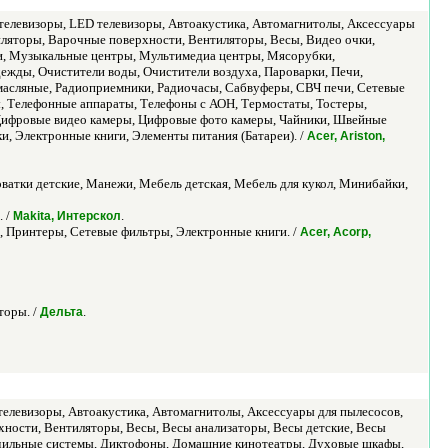
телевизоры, LED телевизоры, Автоакустика, Автомагнитолы, Аксессуары
иляторы, Варочные поверхности, Вентиляторы, Весы, Видео очки,
, Музыкальные центры, Мультимедиа центры, Мясорубки,
дежды, Очистители воды, Очистители воздуха, Пароварки, Печи,
масляные, Радиоприемники, Радиочасы, Сабвуферы, СВЧ печи, Сетевые
 Телефонные аппараты, Телефоны с АОН, Термостаты, Тостеры,
Цифровые видео камеры, Цифровые фото камеры, Чайники, Швейные
, Электронные книги, Элементы питания (Батареи). /
Acer, Ariston,
ватки детские, Манежи, Мебель детская, Мебель для кукол, Минибайки,
. /
.
Makita, Интерскол
 Принтеры, Сетевые фильтры, Электронные книги. /
Acer, Acorp,
торы. /
.
Дельта
елевизоры, Автоакустика, Автомагнитолы, Аксессуары для пылесосов,
хности, Вентиляторы, Весы, Весы анализаторы, Весы детские, Весы
адильные системы, Диктофоны, Домашние кинотеатры, Духовые шкафы,