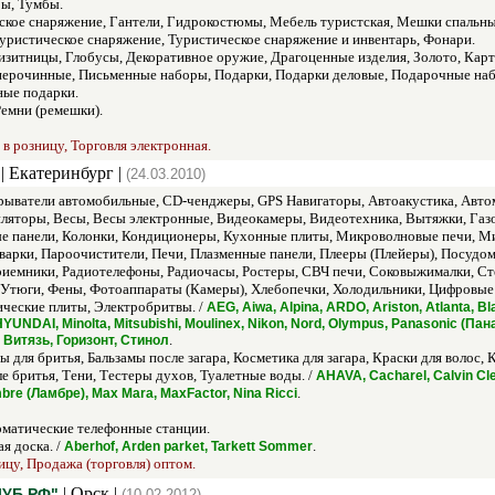
ы, Тумбы.
кое снаряжение, Гантели, Гидрокостюмы, Мебель туристская, Мешки спальные
Туристическое снаряжение, Туристическое снаряжение и инвентарь, Фонари.
зитницы, Глобусы, Декоративное оружие, Драгоценные изделия, Золото, Карт
перочинные, Письменные наборы, Подарки, Подарки деловые, Подарочные наб
ные подарки.
емни (ремешки).
 в розницу, Торговля электронная.
| Екатеринбург |
(24.03.2010)
ыватели автомобильные, CD-ченджеры, GPS Навигаторы, Автоакустика, Автом
ляторы, Весы, Весы электронные, Видеокамеры, Видеотехника, Вытяжки, Газ
 панели, Колонки, Кондиционеры, Кухонные плиты, Микроволновые печи, М
оварки, Пароочистители, Печи, Плазменные панели, Плееры (Плейеры), Посуд
иемники, Радиотелефоны, Радиочасы, Ростеры, СВЧ печи, Соковыжималки, С
 Утюги, Фены, Фотоаппараты (Камеры), Хлебопечки, Холодильники, Цифровы
ические плиты, Электробритвы. /
AEG, Aiwa, Alpina, ARDO, Ariston, Atlanta, Bl
, HYUNDAI, Minolta, Mitsubishi, Moulinex, Nikon, Nord, Olympus, Panasonic (П
.
 Витязь, Горизонт, Стинол
ы для бритья, Бальзамы после загара, Косметика для загара, Краски для воло
ле бритья, Тени, Тестеры духов, Туалетные воды. /
AHAVA, Cacharel, Calvin Cle
.
bre (Ламбре), Max Mara, MaxFactor, Nina Ricci
матические телефонные станции.
я доска. /
.
Aberhof, Arden parket, Tarkett Sommer
ицу, Продажа (торговля) оптом.
| Орск |
ЛУБ.РФ"
(10.02.2012)