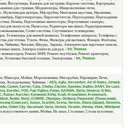
ания, Йогуртницы, Камеры для экстрима, Караоке системы, Картриджи,
ашинки для стрижки, Медиаплееры, Микроволновые печи,
 Мультимедиа центры, Мясорубки, Напольная акустика, Наушники,
ые швабры, Парогенераторы, Пароочистители, Переходники, Переходники
кустика, Помпы, Портативные винчестеры, Портативные сканеры,
ы) для пылесосов, Пылесосы, Радиаторы масляные, Радиоприемники,
Соковыжималки, Сплит-системы, Спутниковое телевидение,
ы, Телевизоры для ванной комнаты, Телефонные аппараты, Телефоны с
ства для чтения, Утюги, Фены, Фильтры для вытяжек, Фонари, Фонтаны,
ы, Чайники, Читалки, Шнуры, Экраны, Электрические варочные панели,
онные книги, Электросушители для рук. /
.
Irit, Thomas
т компьютеров, Ремонт МФУ, Ремонт ноутбуков, Ремонт принтеров,
г, Установка бытовой техники, Электроника. /
.
Irit, Thomas
, Миксеры, Мойки, Морозильники, Мясорубки, Пароварки, Печи,
и, Холодильники, Чайники. /
AEG, Agfa, Aircomfort, Air-O-Swiss, Airwell,
dy, Canon, Carrier, Cata, Chohu, Clarion, Daewoo, Daikin, DANY, De Luxe,
a, Eurotec, FOX, Fuji, Fujitsu, Funai, GAGGIA, Garin, General, G-Nor,
JVC, Kaiser, Karcher, Kenwood, Kirby, Kraft, KronaSteel, Kronemark,
f, Nikon, Nodor, Nord, O.ORRE, Olympus, Ostberg, Panasonic (Панасоник),
 Samsung (Самсунг), Sanyo, Scarlett, Scena, Sereno, Sharp (Шарп), Siemens,
.
rbo, Unitel City, Vacumaid, Varta, Verloni, Viconte, Vienna, Vitek, Whirlpool
 искусственного камня, Мойки, На заказ, Столовые, Столы кухонные,