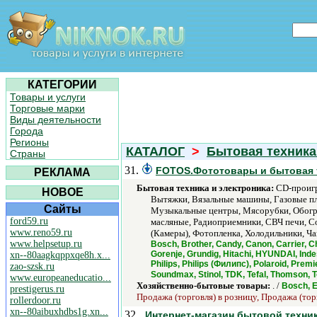
КАТЕГОРИИ
Товары и услуги
Торговые марки
Виды деятельности
Города
Регионы
КАТАЛОГ
>
Бытовая техника
Страны
31.
FOTOS.Фототовары и бытовая те
РЕКЛАМА
Бытовая техника и электроника:
CD-проигр
НОВОЕ
Вытяжки, Вязальные машины, Газовые п
Сайты
Музыкальные центры, Мясорубки, Обогре
ford59.ru
масляные, Радиоприемники, СВЧ печи, С
www.reno59.ru
(Камеры), Фотопленка, Холодильники, Ч
www.helpsetup.ru
Bosch, Brother, Candy, Canon, Carrier, Ch
Gorenje, Grundig, Hitachi, HYUNDAI, Inde
xn--80aagkqppxqe8h.x...
Philips, Philips (Филипс), Polaroid, Pre
zao-szsk.ru
Soundmax, Stinol, TDK, Tefal, Thomson, To
www.europeaneducatio...
Хозяйственно-бытовые товары:
. /
Bosch, E
prestigerus.ru
Продажа (торговля) в розницу, Продажа (тор
rollerdoor.ru
xn--80aibuxhdbs1g.xn...
32.
Интернет-магазин бытовой техники