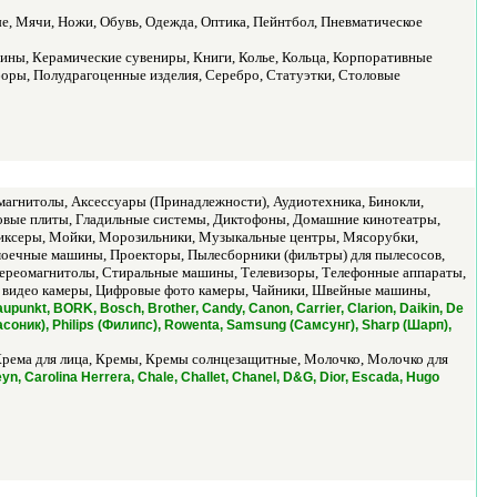
, Мячи, Ножи, Обувь, Одежда, Оптика, Пейнтбол, Пневматическое
ины, Керамические сувениры, Книги, Колье, Кольца, Корпоративные
оры, Полудрагоценные изделия, Серебро, Статуэтки, Столовые
агнитолы, Аксессуары (Принадлежности), Аудиотехника, Бинокли,
овые плиты, Гладильные системы, Диктофоны, Домашние кинотеатры,
иксеры, Мойки, Морозильники, Музыкальные центры, Мясорубки,
омоечные машины, Проекторы, Пылесборники (фильтры) для пылесосов,
тереомагнитолы, Стиральные машины, Телевизоры, Телефонные аппараты,
е видео камеры, Цифровые фото камеры, Чайники, Швейные машины,
aupunkt, BORK, Bosch, Brother, Candy, Canon, Carrier, Clarion, Daikin, De
анасоник), Philips (Филипс), Rowenta, Samsung (Самсунг), Sharp (Шарп),
с, Крема для лица, Кремы, Кремы солнцезащитные, Молочко, Молочко для
yn, Carolina Herrera, Chale, Challet, Chanel, D&G, Dior, Escada, Hugo