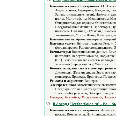
Бытовая техника и электроника:
LCD телев
Аудиотехника, Аэрогрили, Блендеры, Бы
Запчасти (запасные части), Измельчите
плиты, Магнитофоны, Медиаплееры, Мик
Отпариватели для одежды, Очистители в
Посудомоечные машины, Проекторы, Пул
пылесосы, Сальники, СВЧ печи, Соковыж
Увлажнители, Утюги, Фены, Фильтры для
Бытовая химия:
Ароматизаторы помещений,
Бытовые услуги:
Бытовая техника, Ремонт 
фотоаппаратов, Ремонт холодильников, Э
Компьютеры:
Восстановление данных, Заме
настройка, Переустановка по, Подключе
(ПК), Ремонт и чистка системы охлажден
Установка (переустановка) Windows.
Компьютеры, комплектующие, программно
Дисководы, Жесткие диски, Звуковые ка
мониторы, Приводы, Принтеры, Процессо
Реклама и маркетинг:
Баннеры.
Электротехника:
Автоматические выключате
Предохранители, Пульты дистанционного 
Электрообогреватели, Электроприводы.
Наладка, Настройка, Обслуживание, Подключе
39.
5 Звезд (FiveStarSales.ru) - Ваш
Бытовая техника и электроника:
Аксессуар
шкафы, Ионизаторы, Йогуртницы, Колон