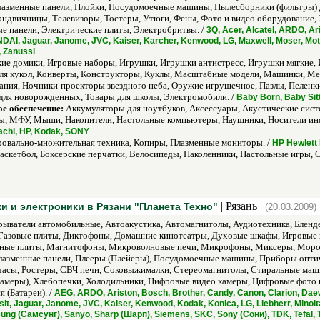
лазменные панели, Плойки, Посудомоечные машины, Пылесборники (фильтры) 
двичницы, Телевизоры, Тостеры, Утюги, Фены, Фото и видео оборудование,
е панели, Электрические плиты, Электробритвы. /
3Q, Acer, Alcatel, ARDO, A
UNDAI, Jaguar, Janome, JVC, Kaiser, Karcher, Kenwood, LG, Maxwell, Moser, Mo
.
, Zanussi
кие домики, Игровые наборы, Игрушки, Игрушки антистресс, Игрушки мягкие,
для кукол, Конверты, Конструкторы, Куклы, Масштабные модели, Машинки, Ме
ания, Ночники-проекторы звездного неба, Оружие игрушечное, Пазлы, Пеленки
 для новорожденных, Товары для школы, Электромобили. /
Baby Born, Baby Sit
е обеспечение:
Аккумуляторы для ноутбуков, Аксессуары, Акустические сист
 МФУ, Мыши, Накопители, Настольные компьютеры, Наушники, Носители инф
.
tachi, HP, Kodak, SONY
овально-множительная техника, Копиры, Плазменные мониторы. /
HP Hewlett
аскетбол, Боксерские перчатки, Велосипеды, Наколенники, Настольные игры, 
| Рязань |
и и электроники в Рязани "Планета Техно"
(20.03.2009)
ыватели автомобильные, Автоакустика, Автомагнитолы, Аудиотехника, Бленд
Газовые плиты, Диктофоны, Домашние кинотеатры, Духовые шкафы, Игровые п
нные плиты, Магнитофоны, Микроволновые печи, Микрофоны, Миксеры, Мороз
Плазменные панели, Плееры (Плейеры), Посудомоечные машины, Приборы опти
асы, Ростеры, СВЧ печи, Соковыжималки, Стереомагнитолы, Стиральные маши
Камеры), Хлебопечки, Холодильники, Цифровые видео камеры, Цифровые фото
 (Батареи). /
AEG, ARDO, Ariston, Bosch, Brother, Candy, Canon, Clarion, Daewo
sit, Jaguar, Janome, JVC, Kaiser, Kenwood, Kodak, Konica, LG, Liebherr, Minolt
ng (Самсунг), Sanyo, Sharp (Шарп), Siemens, SKC, Sony (Сони), TDK, Tefal, Th