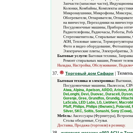
Запчасти (запасные части), Индукционн
Колонки, Комбайны, Комплекты акустик
Микронаушники, Микрофоны, Миксеры, М
Обогреватели, Отпариватели, Отпариват
на винчестер, Переходники на винчестер
Посудомоечные машины, Приборы оптиче
Радиотелефоны, Радиочасы, Роботы, Роб
Стереомагнитолы, Стиральные машины, 
АОН, Тепловые завесы, Терморегуляторы,
Фото и видео оборудование, Фотоаппара
Электрические плиты, Электробритвы, Эл
Бытовые услуги:
Бытовая техника, Заправк
Ремонт стиральных машин, Ремонт телеви
Наладка, Настройка, Обслуживание, Подключе
37.
| Тюмень
Торговый дом Сафари
Бытовая техника и электроника:
Вытяжки, 
Посудомоечные машины, Пылесосы, СВЧ 
Aiwa, Alpina, Apelson, ARDO, Ariston, At
DeLonghi, Devi, Duovac, Duracell, Dyson, 
Gorenje, Gree, Grundfos, Grundig, Hitachi
LaScala, LED Labs, LG, Liebherr, Macrobl
Pfaff, Philips, Philips (Филипс), Polaroi
Silver, SKC, Soltis, Sonashi, Sony (Сони),
Мебель:
Аксессуары (Фурнитура), Встроеная
Столы обеденные, Стулья.
Доставка, Продажа (торговля) в розницу.
38.
интернет-магазин о002 АСЦ в Том