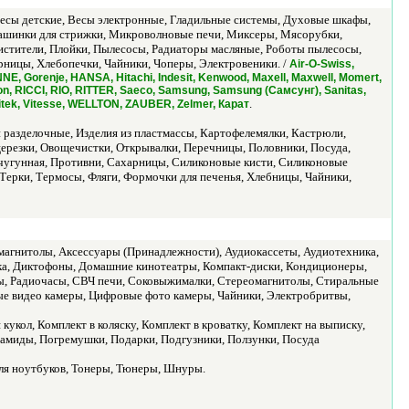
есы детские, Весы электронные, Гладильные системы, Духовые шкафы,
ашинки для стрижки, Микроволновые печи, Миксеры, Мясорубки,
истители, Плойки, Пылесосы, Радиаторы масляные, Роботы пылесосы,
ницы, Хлебопечки, Чайники, Чоперы, Электровеники. /
Air-O-Swiss,
NE, Gorenje, HANSA, Hitachi, Indesit, Kenwood, Maxell, Maxwell, Momert,
on, RICCI, RIO, RITTER, Saeco, Samsung, Samsung (Самсунг), Sanitas,
.
 Vitek, Vitesse, WELLTON, ZAUBER, Zelmer, Карат
 разделочные, Изделия из пластмассы, Картофелемялки, Кастрюли,
резки, Овощечистки, Открывалки, Перечницы, Половники, Посуда,
чугунная, Противни, Сахарницы, Силиконовые кисти, Силиконовые
Терки, Термосы, Фляги, Формочки для печенья, Хлебницы, Чайники,
агнитолы, Аксессуары (Принадлежности), Аудиокассеты, Аудиотехника,
ка, Диктофоны, Домашние кинотеатры, Компакт-диски, Кондиционеры,
ы, Радиочасы, СВЧ печи, Соковыжималки, Стереомагнитолы, Стиральные
е видео камеры, Цифровые фото камеры, Чайники, Электробритвы,
кукол, Комплект в коляску, Комплект в кроватку, Комплект на выписку,
рамиды, Погремушки, Подарки, Подгузники, Ползунки, Посуда
я ноутбуков, Тонеры, Тюнеры, Шнуры.