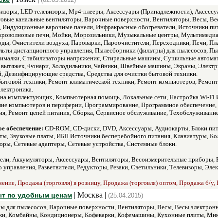
изоры, LED телевизоры, Mp4-плееры, Аксессуары (Принадлежности), Аксессуа
товые канальные вентиляторы, Варочные поверхности, Вентиляторы, Весы, В
ли, Индукционные варочные панели, Инфракрасные обогреватели, Источники 
роволновые печи, Мойки, Морозильники, Музыкальные центры, Мультимедиа ц
оды, Очистители воздуха, Пароварки, Пароочистители, Переходники, Печи, П
ьты дистанционного управления, Пылесборники (фильтры) для пылесосов, Пы
ималки, Стабилизаторы напряжения, Стиральные машины, Сушильные автомат
 вытяжек, Фонари, Холодильники, Чайники, Швейные машины, Экраны, Электр
 Дезинфицирующие средства, Средства для очистки бытовой техники.
бытовой техники, Ремонт климатической техники, Ремонт компьютеров, Ремонт
лектроника.
на комплектующих, Компьютерная помощь, Локальные сети, Настройка Wi-Fi И
ние компьютеров и периферии, Программирование, Программное обеспечение, 
ия, Ремонт цепей питания, Сборка, Сервисное обслуживание, Техобслуживание,
е обеспечение:
CD-ROM, CD-диски, DVD, Аксессуары, Аудиокарты, Блоки пит
рты, Звуковые платы, ИБП Источники бесперебойного питания, Клавиатуры, 
ры, Сетевые адаптеры, Сетевые устройства, Системные блоки.
ли, Аккумуляторы, Аксессуары, Вентиляторы, Весоизмерительные приборы, В
управления, Разветвители, Редукторы, Резаки, Светильники, Телевизоры, Эле
ние, Продажа (торговля) в розницу, Продажа (торговля) оптом, Продажа б/у, Р
| Москва |
 быт по удобным ценам
(25.04.2015)
ы для пылесосов, Варочные поверхности, Вентиляторы, Весы, Весы электрон
ки, Комбайны, Кондиционеры, Кофеварки, Кофемашины, Кухонные плиты, Мик