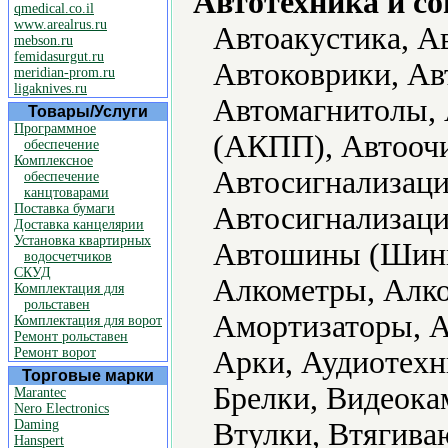
Автотехника и с
qmedical.co.il
www.arealrus.ru
Автоакустика, А
mebson.ru
femidasurgut.ru
Автоковрики, Ав
meridian-prom.ru
ligaknives.ru
Автомагнитолы, 
Товары/Услуги
Программное
(АКПП), Автоочи
обеспечение
Комплексное
Автосигнализаци
обеспечение
канцтоварами
Поставка бумаги
Автосигнализаци
Доставка канцелярии
Установка квартирных
Автошины (Шины
водосчетчиков
СКУД
Алкометры, Алко
Комплектация для
рольставен
Амортизаторы, А
Комплектация для ворот
Ремонт рольставен
Ремонт ворот
Арки, Аудиотехн
Торговые марки
Брелки, Видеока
Marantec
Nero Electronics
Daming
Втулки, Втягива
Hanspert