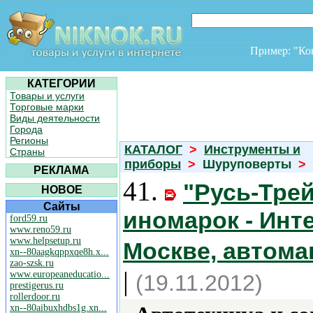
Пример: "К
КАТЕГОРИИ
Товары и услуги
Торговые марки
Виды деятельности
Города
Регионы
КАТАЛОГ
>
Инструменты и
Страны
приборы
>
Шуруповерты
>
РЕКЛАМА
41.
"Русь-Трей
НОВОЕ
Сайты
иномарок - Инт
ford59.ru
www.reno59.ru
www.helpsetup.ru
Москве, автома
xn--80aagkqppxqe8h.x...
zao-szsk.ru
|
www.europeaneducatio...
(19.11.2012)
prestigerus.ru
rollerdoor.ru
xn--80aibuxhdbs1g.xn...