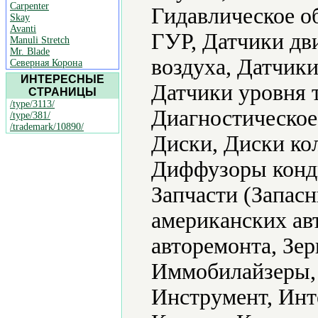
Carpenter
Гидавлическое о
Skay
Avanti
ГУР, Датчики дв
Manuli Stretch
Mr. Blade
воздуха, Датчики
Северная Корона
ИНТЕРЕСНЫЕ
Датчики уровня 
СТРАНИЦЫ
/type/3113/
Диагностическое
/type/381/
/trademark/10890/
Диски, Диски ко
Диффузоры конди
Запчасти (Запасн
американских ав
авторемонта, Зе
Иммобилайзеры, 
Инструмент, Инт