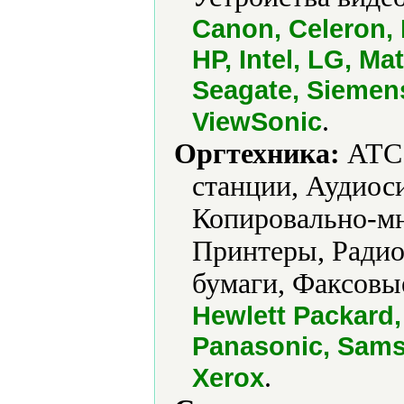
Canon, Celeron,
HP, Intel, LG, M
Seagate, Siemen
.
ViewSonic
Оргтехника:
АТС 
станции, Аудиос
Копировально-мн
Принтеры, Ради
бумаги, Факсовы
Hewlett Packard,
Panasonic, Sams
.
Xerox