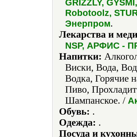
GRIZZLY, GYSMI, 
Robotoolz, STU
.
Энерпром
Лекарства и мед
NSP, АРФИС - 
Напитки:
Алкогол
Виски, Вода, Вод
Водка, Горячие н
Пиво, Прохладит
Шампанское. /
А
Обувь:
.
Одежда:
.
Посуда и кухонн