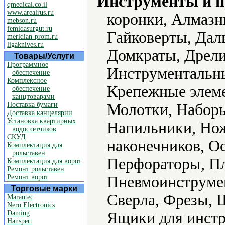
Инструменты и 
qmedical.co.il
www.arealrus.ru
коронки, Алмазн
mebson.ru
femidasurgut.ru
Гайковерты, Дал
meridian-prom.ru
ligaknives.ru
Домкраты, Дрели
Товары/Услуги
Программное
Инструментальны
обеспечение
Комплексное
Крепежные элеме
обеспечение
канцтоварами
Поставка бумаги
Молотки, Наборы
Доставка канцелярии
Установка квартирных
Напильники, Но
водосчетчиков
СКУД
наконечников, Ос
Комплектация для
рольставен
Перфораторы, Пл
Комплектация для ворот
Ремонт рольставен
Ремонт ворот
Пневмоинструмент
Торговые марки
Сверла, Фрезы, 
Marantec
Nero Electronics
Daming
Ящики для инстр
Hanspert