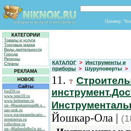
Пример: "К
КАТЕГОРИИ
Товары и услуги
Торговые марки
Виды деятельности
Города
Регионы
КАТАЛОГ
>
Инструменты и
Страны
приборы
>
Шуруповерты
>
РЕКЛАМА
11.
Строитель
НОВОЕ
Сайты
инструмент.Дост
ford59.ru
www.reno59.ru
www.helpsetup.ru
Инструменталь
xn--80aagkqppxqe8h.x...
zao-szsk.ru
Йошкар-Ола |
www.europeaneducatio...
(1
prestigerus.ru
rollerdoor.ru
xn--80aibuxhdbs1g.xn...