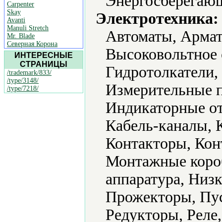
Энергосберегающ
Carpenter
Skay
Электротехника:
Avanti
Manuli Stretch
Автоматы, Армат
Mr. Blade
Северная Корона
Высоковольтное 
ИНТЕРЕСНЫЕ
СТРАНИЦЫ
Гидротолкатели,
/trademark/833/
/type/3148/
Измерительные п
/type/7218/
Индикаторные от
Кабель-каналы, 
Контакторы, Кон
Монтажные коро
аппаратура, Низ
Прожекторы, Пус
Редукторы, Реле,