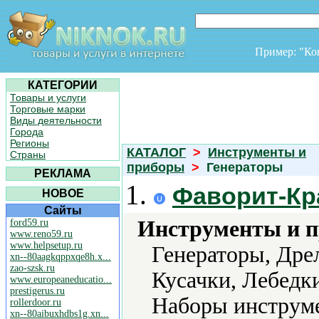
Пример: "К
КАТЕГОРИИ
Товары и услуги
Торговые марки
Виды деятельности
Города
Регионы
КАТАЛОГ
>
Инструменты и
Страны
приборы
>
Генераторы
РЕКЛАМА
1.
Фаворит-Кр
НОВОЕ
Сайты
Инструменты и 
ford59.ru
www.reno59.ru
www.helpsetup.ru
Генераторы, Дре
xn--80aagkqppxqe8h.x...
zao-szsk.ru
Кусачки, Лебедк
www.europeaneducatio...
prestigerus.ru
Наборы инструме
rollerdoor.ru
xn--80aibuxhdbs1g.xn...